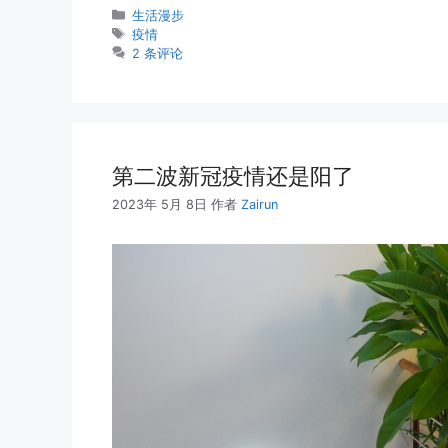
分
生活漫步
类
标
疫情
签
2 条评论
第二波新冠疫情还是阳了
2023年 5月 8日
作者
Zairun