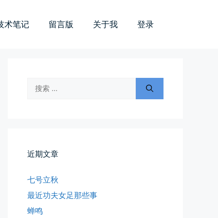
技术笔记
留言版
关于我
登录
所有的等待，都是不期而遇
晨风微凉，小区花香正浓。 从外...
📅 05-04 12:35
👤 Zairun
搜
索：
近期文章
海边散步随手一拍
七号立秋
晚上出门散步，抬头看月亮很圆，...
最近功夫女足那些事
📅 04-30 21:41
👤 Zairun
蝉鸣