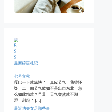
前互联网精神
从马化腾模仿ICQ的OICQ时...
📅 04-25 21:39
👤 Zairun
最新碎语札记
落雪音乐下载最稳定音乐源
七号立秋
嘎巴一下就凉快了，真应节气，我曾怀
落雪音乐下载，最稳定音乐源（推...
疑，二十四节气歌如不是出自东北，怎
📅 04-10 17:19
👤 Zairun
么如此精准？早晨，天气突然就不潮
湿，刮起了 […]
最近功夫女足那些事