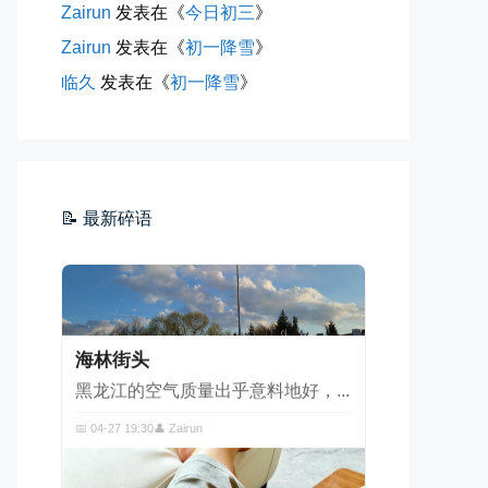
车窗外的风景，辽宁家乡的草木新...
Zairun
发表在《
今日初三
》
📅 04-29 20:49
👤 Zairun
Zairun
发表在《
初一降雪
》
临久
发表在《
初一降雪
》
📝 最新碎语
海林街头
黑龙江的空气质量出乎意料地好，...
📅 04-27 19:30
👤 Zairun