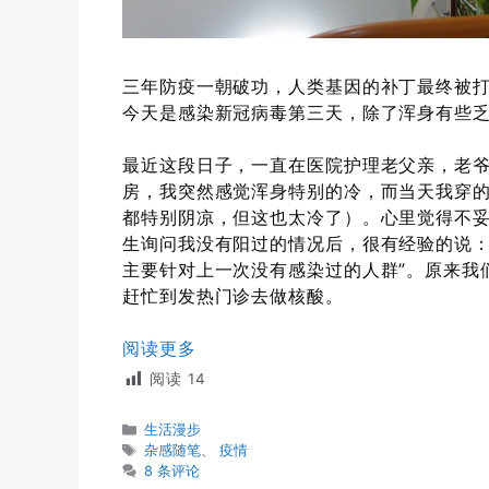
三年防疫一朝破功，人类基因的补丁最终被
今天是感染新冠病毒第三天，除了浑身有些
最近这段日子，一直在医院护理老父亲，老
房，我突然感觉浑身特别的冷，而当天我穿的
都特别阴凉，但这也太冷了）。心里觉得不妥
生询问我没有阳过的情况后，很有经验的说：
主要针对上一次没有感染过的人群”。原来我
赶忙到发热门诊去做核酸。
阅读更多
阅读
14
分
生活漫步
类
标
杂感随笔
、
疫情
签
8 条评论