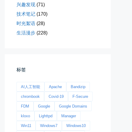
兴趣发现
(71)
技术笔记
(170)
所有的等待，都是不期而遇
时光絮语
(28)
晨风微凉，小区花香正浓。 从外...
生活漫步
(228)
📅 05-04 12:35
👤 Zairun
标签
AI人工智能
Apache
Bandizip
海边散步随手一拍
chrombook
Covid-19
F-Secure
晚上出门散步，抬头看月亮很圆，...
FDM
Google
Google Domains
📅 04-30 21:41
👤 Zairun
kloxo
Lighttpd
Manager
Win11
Windows7
Windows10