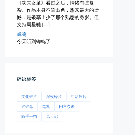
《功夫女足》看过之后，情绪有些复
杂。作品本身不算出色，想来最大的遗
憾，是银幕上少了那个熟悉的身影。但
支持周星驰 […]
春雪挂树枝
蝉鸣
今天听到蝉鸣了
早晨在厨房时一抬头，看到窗外已...
📅 04-06 08:28
👤 Zairun
碎语标签
文化碎片
深夜碎片
生活碎片
碎碎念
笔札
闲言杂谈
第一次AI视频创作手记
随手一拍
风土记
第一次用AI做视频，我把许嵩歌...
📅 03-31 22:37
👤 Zairun