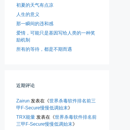
初夏的天气有点凉
人生的意义
那一瞬间的违和感
爱情，可能只是基因写给人类的一种奖
励机制
玻璃橱窗两侧的目光交汇
所有的等待，都是不期而遇
已记不清多少年，没在社交平台主...
📅 04-30 07:47
👤 Zairun
近期评论
Zairun
发表在《
世界杀毒软件排名前三
甲F-Secure慢慢低调始末
》
TRX能量
发表在《
世界杀毒软件排名前
四月物语
三甲F-Secure慢慢低调始末
》