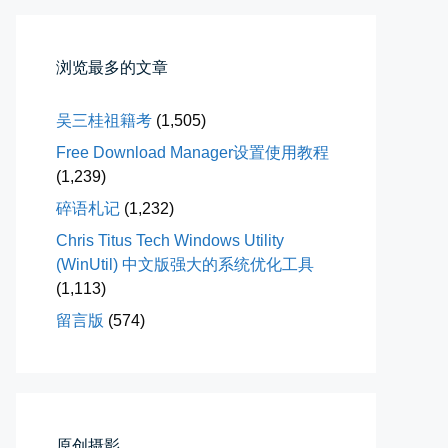
浏览最多的文章
吴三桂祖籍考
(1,505)
Free Download Manager设置使用教程
(1,239)
桃花乱落如红雨
碎语札记
(1,232)
李贺“桃花乱落如红雨”与纳兰性...
Chris Titus Tech Windows Utility
📅 03-22 09:31
👤 Zairun
(WinUtil) 中文版强大的系统优化工具
(1,113)
留言版
(574)
今日春分
原创摄影