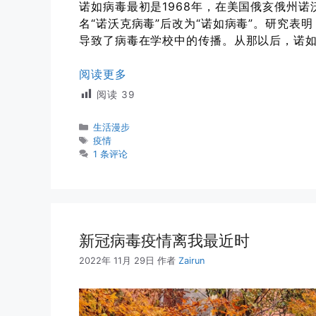
诺如病毒最初是1968年，在美国俄亥俄州
名“诺沃克病毒”后改为“诺如病毒”。研究
导致了病毒在学校中的传播。从那以后，诺
阅读更多
阅读
39
分
生活漫步
类
标
疫情
签
1 条评论
新冠病毒疫情离我最近时
2022年 11月 29日
作者
Zairun