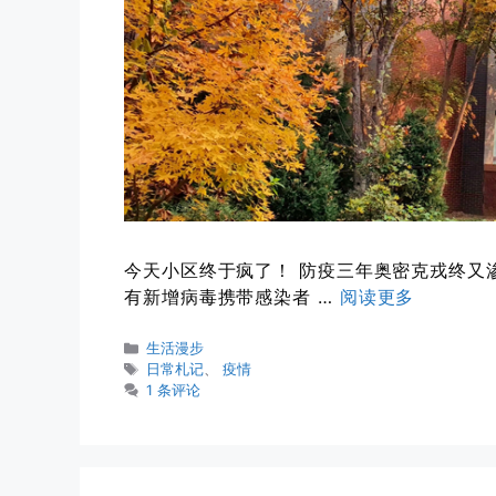
今天小区终于疯了！ 防疫三年奥密克戎终又
有新增病毒携带感染者 …
阅读更多
分
生活漫步
类
标
日常札记
、
疫情
签
1 条评论