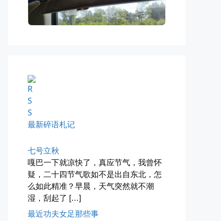
四月物语
车窗外的风景，辽宁家乡的草木新...
📅 04-29 20:49
👤 Zairun
最新碎语札记
七号立秋
嘎巴一下就凉快了，真应节气，我曾怀
海林街头
疑，二十四节气歌如不是出自东北，怎
黑龙江的空气质量出乎意料地好，...
么如此精准？早晨，天气突然就不潮
湿，刮起了 […]
📅 04-27 19:30
👤 Zairun
最近功夫女足那些事