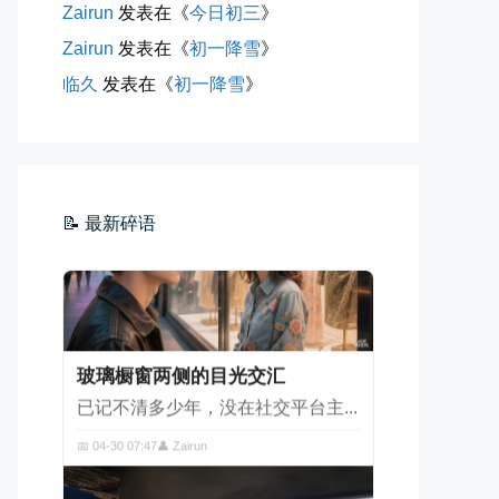
Zairun
发表在《
今日初三
》
海边散步随手一拍
晚上出门散步，抬头看月亮很圆，...
Zairun
发表在《
初一降雪
》
临久
发表在《
初一降雪
》
📅 04-30 21:41
👤 Zairun
📝 最新碎语
玻璃橱窗两侧的目光交汇
已记不清多少年，没在社交平台主...
📅 04-30 07:47
👤 Zairun