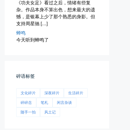
《功夫女足》看过之后，情绪有些复
杂。作品本身不算出色，想来最大的遗
憾，是银幕上少了那个熟悉的身影。但
支持周星驰 […]
蝉鸣
今天听到蝉鸣了
前互联网精神
从马化腾模仿ICQ的OICQ时...
📅 04-25 21:39
👤 Zairun
碎语标签
文化碎片
深夜碎片
生活碎片
碎碎念
笔札
闲言杂谈
随手一拍
风土记
落雪音乐下载最稳定音乐源
落雪音乐下载，最稳定音乐源（推...