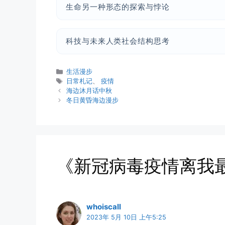
生命另一种形态的探索与悖论
科技与未来人类社会结构思考
分
生活漫步
类
标
日常札记
、
疫情
签
海边沐月话中秋
冬日黄昏海边漫步
《新冠病毒疫情离我
whoiscall
2023年 5月 10日 上午5:25