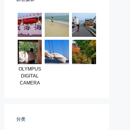
第一次AI视频创作手记
第一次用AI做视频，我把许嵩歌...
📅 03-31 22:37
👤 Zairun
OLYMPUS
DIGITAL
CAMERA
桃花乱落如红雨
李贺“桃花乱落如红雨”与纳兰性...
📅 03-22 09:31
👤 Zairun
分类