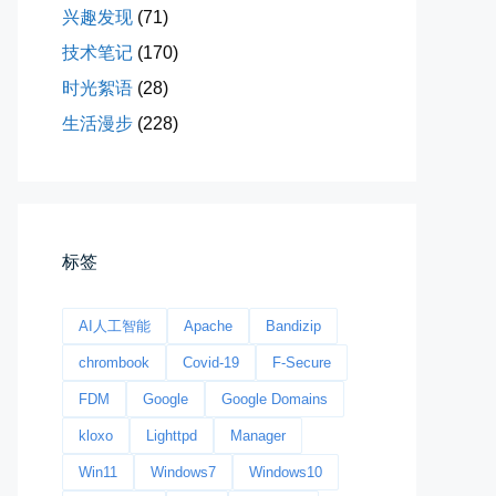
兴趣发现
(71)
技术笔记
(170)
时光絮语
(28)
今日春分
生活漫步
(228)
早晨外面阴天，等我在厨房把热的...
📅 03-20 06:35
👤 Zairun
标签
AI人工智能
Apache
Bandizip
chrombook
Covid-19
F-Secure
影子是我的情人
FDM
Google
Google Domains
我的影子是我的情人，心是仇敌—...
kloxo
Lighttpd
Manager
📅 03-12 22:16
👤 Zairun
Win11
Windows7
Windows10