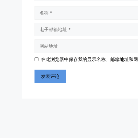
名
称
电
子
邮
网
箱
站
地
地
在此浏览器中保存我的显示名称、邮箱地址和网
址
址