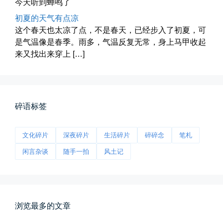
今天听到蝉鸣了
初夏的天气有点凉
这个春天也太凉了点，不是春天，已经步入了初夏，可
是气温像是春季。雨多，气温反复无常，身上马甲收起
海林街头
来又找出来穿上 […]
黑龙江的空气质量出乎意料地好，...
📅 04-27 19:30
👤 Zairun
碎语标签
文化碎片
深夜碎片
生活碎片
碎碎念
笔札
闲言杂谈
随手一拍
风土记
前互联网精神
从马化腾模仿ICQ的OICQ时...
浏览最多的文章
📅 04-25 21:39
👤 Zairun