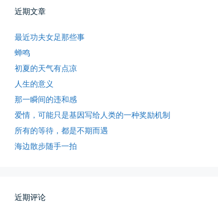
近期文章
最近功夫女足那些事
蝉鸣
初夏的天气有点凉
人生的意义
那一瞬间的违和感
爱情，可能只是基因写给人类的一种奖励机制
所有的等待，都是不期而遇
海边散步随手一拍
所有的等待，都是不期而遇
晨风微凉，小区花香正浓。 从外...
近期评论
📅 05-04 12:35
👤 Zairun