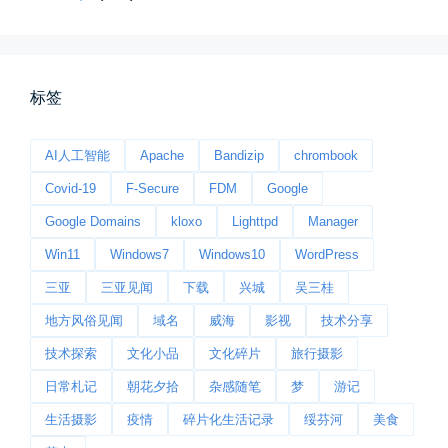
标签
桃花乱落如红雨
李贺“桃花乱落如红雨”与纳兰性...
AI人工智能
Apache
Bandizip
chrombook
📅 03-22 09:31
👤 Zairun
Covid-19
F-Secure
FDM
Google
Google Domains
kloxo
Lighttpd
Manager
Win11
Windows7
Windows10
WordPress
三亚
三亚见闻
下载
兴城
吴三桂
地方风俗见闻
域名
威海
影视
技术分享
技术探索
文化小品
文化碎片
旅行摄影
今日春分
日常札记
朝花夕拾
杂感随笔
梦
游记
早晨外面阴天，等我在厨房把热的...
生活摄影
疫情
碎片化生活记录
绥芬河
美食
📅 03-20 06:35
👤 Zairun