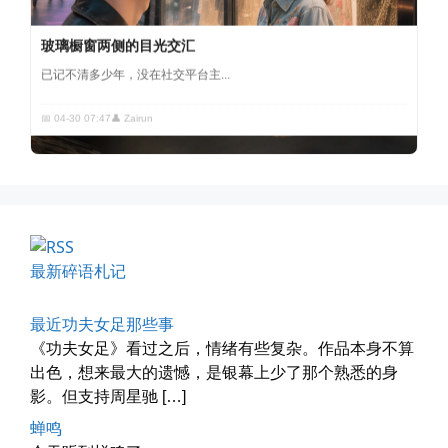
玻璃橱窗两侧的目光交汇
已记不清多少年，没在社交平台主...
📅 04-30 07:47
👤 Zairun
最新碎语札记
四月物语
车窗外的风景，辽宁家乡的草木新...
最近功夫女足那些事
《功夫女足》看过之后，情绪有些复杂。作品本身不算
📅 04-29 20:49
👤 Zairun
出色，想来最大的遗憾，是银幕上少了那个熟悉的身
影。但支持周星驰 […]
蝉鸣