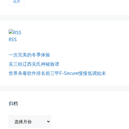
花卉
RSS
一次完美的冬季体验
影子是我的情人
吴三桂辽西吴氏神秘族谱
我的影子是我的情人，心是仇敌—...
世界杀毒软件排名前三甲F-Secure慢慢低调始末
📅 03-12 22:16
👤 Zairun
归档
归
档