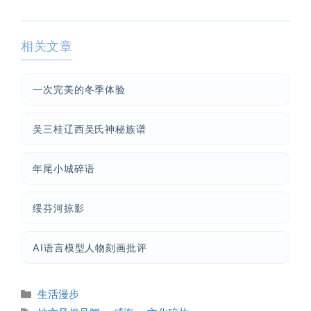
相关文章
一次完美的冬季体验
吴三桂辽西吴氏神秘族谱
年尾小城碎语
绥芬河掠影
AI语言模型人物刻画批评
分
生活漫步
类
标