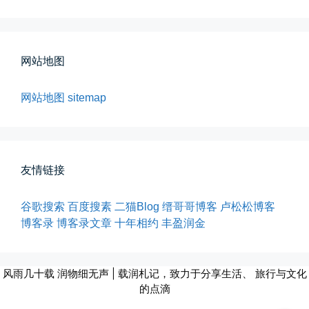
所有的等待，都是不期而遇
晨风微凉，小区花香正浓。 从外...
网站地图
📅 05-04 12:35
👤 Zairun
网站地图
sitemap
友情链接
海边散步随手一拍
谷歌搜索
百度搜素
二猫Blog
缙哥哥博客
卢松松博客
晚上出门散步，抬头看月亮很圆，...
博客录
博客录文章
十年相约
丰盈润金
📅 04-30 21:41
👤 Zairun
风雨几十载 润物细无声 | 载润札记，致力于分享生活、 旅行与文化
的点滴