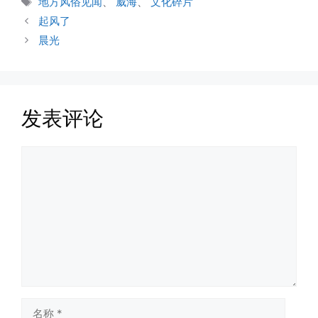
地方风俗见闻
、
威海
、
文化碎片
签
起风了
晨光
发表评论
评
论
名