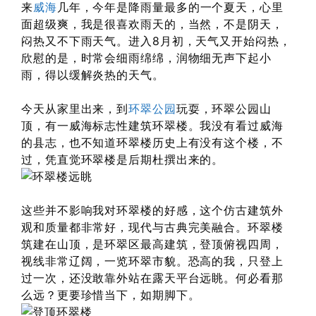
来
威海
几年，今年是降雨量最多的一个夏天，心里
面超级爽，我是很喜欢雨天的，当然，不是阴天，
闷热又不下雨天气。进入8月初，天气又开始闷热，
欣慰的是，时常会细雨绵绵，润物细无声下起小
雨，得以缓解炎热的天气。
今天从家里出来，到
环翠公园
玩耍，环翠公园山
顶，有一威海标志性建筑环翠楼。我没有看过威海
的县志，也不知道环翠楼历史上有没有这个楼，不
过，凭直觉环翠楼是后期杜撰出来的。
这些并不影响我对环翠楼的好感，这个仿古建筑外
观和质量都非常好，现代与古典完美融合。环翠楼
筑建在山顶，是环翠区最高建筑，登顶俯视四周，
视线非常辽阔，一览环翠市貌。恐高的我，只登上
过一次，还没敢靠外站在露天平台远眺。何必看那
么远？更要珍惜当下，如期脚下。