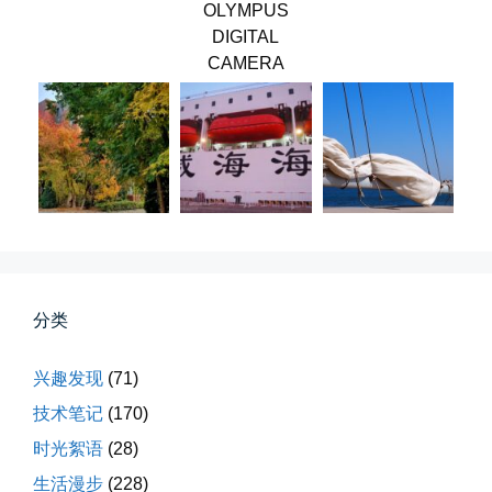
OLYMPUS
春雪挂树枝
DIGITAL
早晨在厨房时一抬头，看到窗外已...
CAMERA
📅 04-06 08:28
👤 Zairun
第一次AI视频创作手记
分类
第一次用AI做视频，我把许嵩歌...
兴趣发现
(71)
📅 03-31 22:37
👤 Zairun
技术笔记
(170)
时光絮语
(28)
生活漫步
(228)