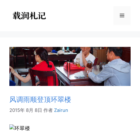
跳
至
菜
内
容
单
风调雨顺登顶环翠楼
2015年 8月 8日
作者
Zairun