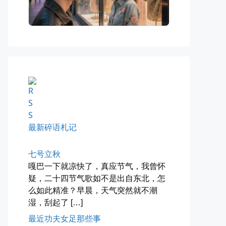
玻璃橱窗两侧的目光交汇
已记不清多少年，没在社交平台主...
📅 04-30 07:47
👤 Zairun
最新碎语札记
四月物语
七号立秋
车窗外的风景，辽宁家乡的草木新...
嘎巴一下就凉快了，真应节气，我曾怀
📅 04-29 20:49
👤 Zairun
疑，二十四节气歌如不是出自东北，怎
么如此精准？早晨，天气突然就不潮
湿，刮起了 […]
最近功夫女足那些事