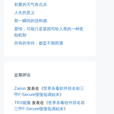
初夏的天气有点凉
人生的意义
那一瞬间的违和感
爱情，可能只是基因写给人类的一种奖
励机制
所有的等待，都是不期而遇
近期评论
Zairun
发表在《
世界杀毒软件排名前三
甲F-Secure慢慢低调始末
》
所有的等待，都是不期而遇
TRX能量
发表在《
世界杀毒软件排名前
三甲F-Secure慢慢低调始末
》
晨风微凉，小区花香正浓。 从外...