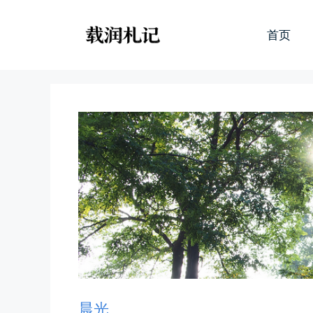
跳
至
首页
内
容
晨光