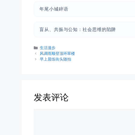
年尾小城碎语
盲从、共振与公知：社会思维的陷阱
分
生活漫步
类
风调雨顺登顶环翠楼
早上晨练街头随拍
发表评论
评
论