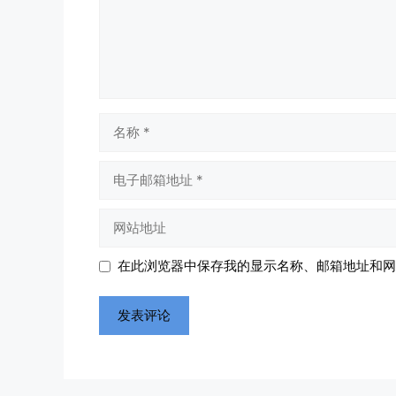
名
称
电
子
邮
网
箱
站
地
地
在此浏览器中保存我的显示名称、邮箱地址和网
址
址