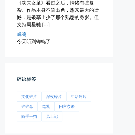
《功夫女足》看过之后，情绪有些复
杂。作品本身不算出色，想来最大的遗
憾，是银幕上少了那个熟悉的身影。但
支持周星驰 […]
海林街头
蝉鸣
黑龙江的空气质量出乎意料地好，...
今天听到蝉鸣了
📅 04-27 19:30
👤 Zairun
碎语标签
文化碎片
深夜碎片
生活碎片
前互联网精神
碎碎念
笔札
闲言杂谈
从马化腾模仿ICQ的OICQ时...
随手一拍
风土记
📅 04-25 21:39
👤 Zairun