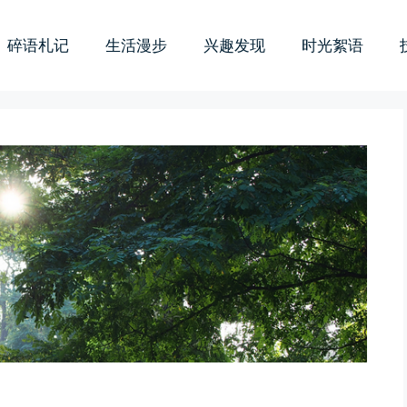
碎语札记
生活漫步
兴趣发现
时光絮语