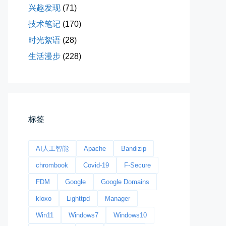
兴趣发现
(71)
桃花乱落如红雨
技术笔记
(170)
李贺“桃花乱落如红雨”与纳兰性...
时光絮语
(28)
📅 03-22 09:31
👤 Zairun
生活漫步
(228)
标签
今日春分
AI人工智能
Apache
Bandizip
早晨外面阴天，等我在厨房把热的...
chrombook
Covid-19
F-Secure
📅 03-20 06:35
👤 Zairun
FDM
Google
Google Domains
kloxo
Lighttpd
Manager
Win11
Windows7
Windows10