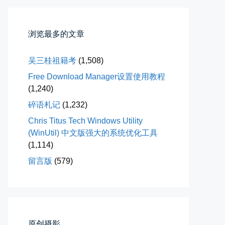
浏览最多的文章
吴三桂祖籍考
(1,508)
Free Download Manager设置使用教程
落雪音乐下载最稳定音乐源
(1,240)
落雪音乐下载，最稳定音乐源（推...
碎语札记
(1,232)
📅 04-10 17:19
👤 Zairun
Chris Titus Tech Windows Utility
(WinUtil) 中文版强大的系统优化工具
(1,114)
留言版
(579)
春雪挂树枝
早晨在厨房时一抬头，看到窗外已...
原创摄影