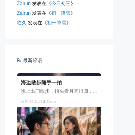
Zairun
发表在《
今日初三
》
📅 05-04 12:35
👤 Zairun
Zairun
发表在《
初一降雪
》
临久
发表在《
初一降雪
》
📝 最新碎语
海边散步随手一拍
晚上出门散步，抬头看月亮很圆，...
📅 04-30 21:41
👤 Zairun