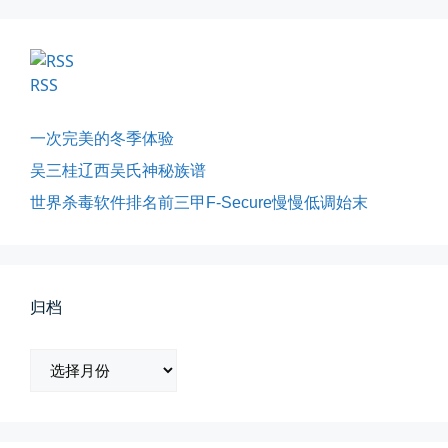
RSS
一次完美的冬季体验
吴三桂辽西吴氏神秘族谱
海边散步随手一拍
世界杀毒软件排名前三甲F-Secure慢慢低调始末
晚上出门散步，抬头看月亮很圆，...
📅 04-30 21:41
👤 Zairun
归档
归
档
玻璃橱窗两侧的目光交汇