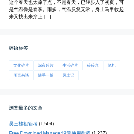
这个春天也太凉了点，不是春天，已经步入了初夏，可
是气温像是春季。雨多，气温反复无常，身上马甲收起
来又找出来穿上 […]
落雪音乐下载最稳定音乐源
落雪音乐下载，最稳定音乐源（推...
📅 04-10 17:19
👤 Zairun
碎语标签
文化碎片
深夜碎片
生活碎片
碎碎念
笔札
闲言杂谈
随手一拍
风土记
春雪挂树枝
浏览最多的文章
早晨在厨房时一抬头，看到窗外已...
吴三桂祖籍考
(1,504)
📅 04-06 08:28
👤 Zairun
Free Download Manager设置使用教程
(1,237)