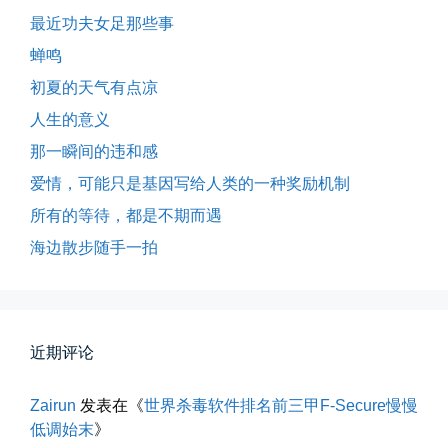
最近功夫女足那些事
蝉鸣
海边散步随手一拍
初夏的天气有点凉
晚上出门散步，抬头看月亮很圆，...
人生的意义
📅 04-30 21:41
👤 Zairun
那一瞬间的违和感
爱情，可能只是基因写给人类的一种奖励机制
所有的等待，都是不期而遇
海边散步随手一拍
玻璃橱窗两侧的目光交汇
近期评论
已记不清多少年，没在社交平台主...
Zairun
发表在《
世界杀毒软件排名前三甲F-Secure慢慢
📅 04-30 07:47
👤 Zairun
低调始末
》