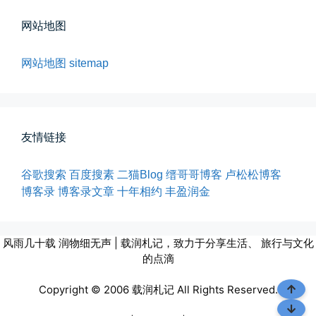
已记不清多少年，没在社交平台主...
网站地图
📅 04-30 07:47
👤 Zairun
网站地图
sitemap
友情链接
谷歌搜索
百度搜素
二猫Blog
缙哥哥博客
卢松松博客
四月物语
博客录
博客录文章
十年相约
丰盈润金
车窗外的风景，辽宁家乡的草木新...
📅 04-29 20:49
👤 Zairun
风雨几十载 润物细无声 | 载润札记，致力于分享生活、 旅行与文化
的点滴
Copyright © 2006 载润札记 All Rights Reserved.