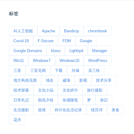
标签
影子是我的情人
AI人工智能
Apache
Bandizip
chrombook
我的影子是我的情人，心是仇敌—...
Covid-19
F-Secure
FDM
Google
📅 03-12 22:16
👤 Zairun
Google Domains
kloxo
Lighttpd
Manager
Win11
Windows7
Windows10
WordPress
三亚
三亚见闻
下载
兴城
吴三桂
地方风俗见闻
域名
威海
影视
技术分享
技术探索
文化小品
文化碎片
旅行摄影
日常札记
朝花夕拾
杂感随笔
梦
游记
所有的等待，都是不期而遇
生活摄影
疫情
碎片化生活记录
绥芬河
美食
晨风微凉，小区花香正浓。 从外...
花卉
📅 05-04 12:35
👤 Zairun