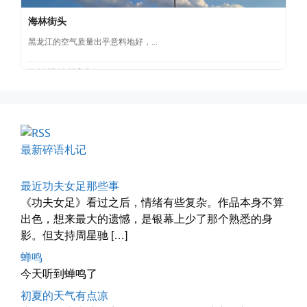
黑龙江的空气质量出乎意料地好，...
📅 04-27 19:30
👤 Zairun
最新碎语札记
前互联网精神
最近功夫女足那些事
从马化腾模仿ICQ的OICQ时...
《功夫女足》看过之后，情绪有些复杂。作品本身不算
出色，想来最大的遗憾，是银幕上少了那个熟悉的身
📅 04-25 21:39
👤 Zairun
影。但支持周星驰 […]
蝉鸣
今天听到蝉鸣了
初夏的天气有点凉