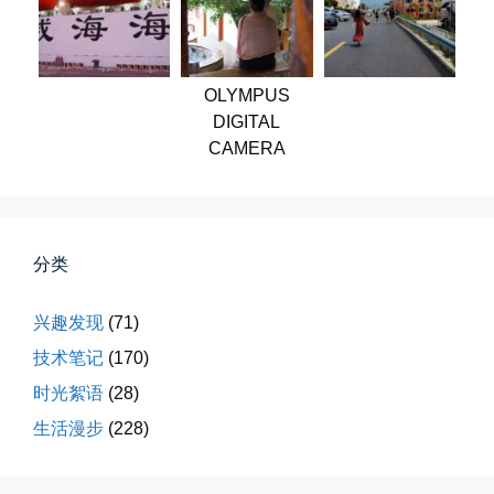
李贺“桃花乱落如红雨”与纳兰性...
📅 03-22 09:31
👤 Zairun
OLYMPUS
DIGITAL
CAMERA
分类
今日春分
早晨外面阴天，等我在厨房把热的...
兴趣发现
(71)
技术笔记
(170)
📅 03-20 06:35
👤 Zairun
时光絮语
(28)
生活漫步
(228)