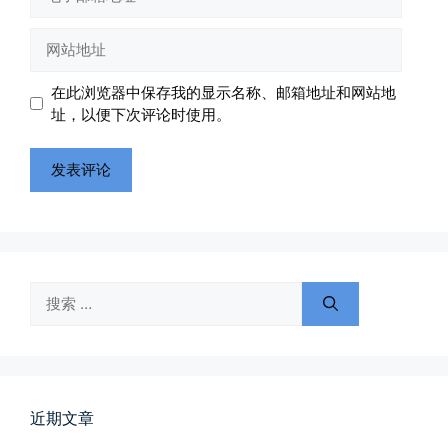
子
邮
网
箱
站
地
地
在此浏览器中保存我的显示名称、邮箱地址和网站地
址
址
址，以便下次评论时使用。
所有的等待，都是不期而遇
晨风微凉，小区花香正浓。 从外...
搜
索：
📅 05-04 12:35
👤 Zairun
近期文章