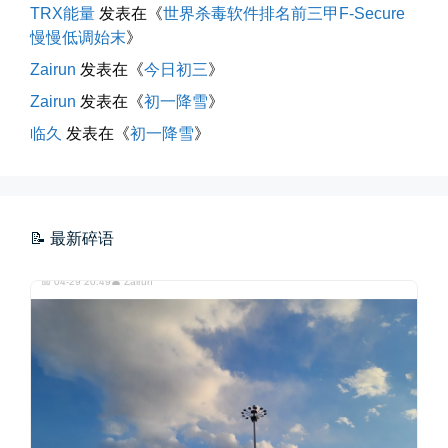
TRX能量
发表在《
世界杀毒软件排名前三甲F-Secure
慢慢低调始末
》
Zairun
发表在《
今日初三
》
Zairun
发表在《
初一降雪
》
临久
发表在《
初一降雪
》
四月物语
车窗外的风景，辽宁家乡的草木新...
📅 04-29 20:49
👤 Zairun
📝 最新碎语
海林街头