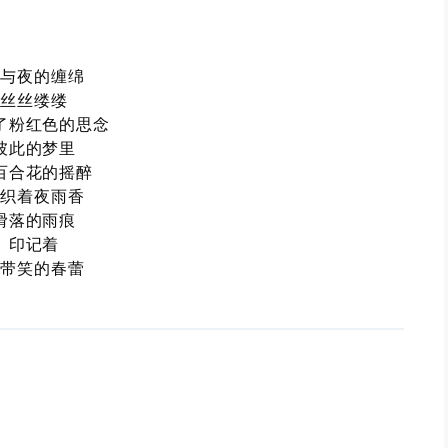
雨与夜的缠绵
丝丝缕缕
了粉红色的思念
彼此的梦里
百合花的摇醉
交织着夜雨香
滑落的雨痕
印记着
是带笑的春蕾