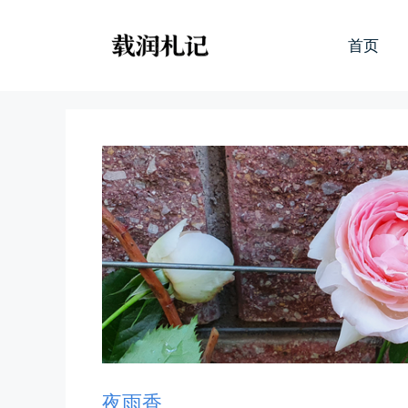
跳
至
首页
内
容
夜雨香