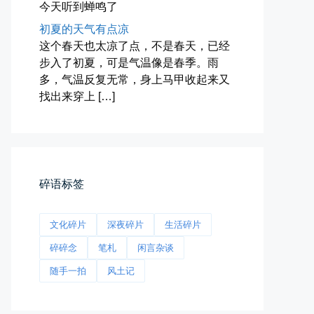
今天听到蝉鸣了
初夏的天气有点凉
这个春天也太凉了点，不是春天，已经
步入了初夏，可是气温像是春季。雨
多，气温反复无常，身上马甲收起来又
找出来穿上 […]
前互联网精神
从马化腾模仿ICQ的OICQ时...
📅 04-25 21:39
👤 Zairun
碎语标签
文化碎片
深夜碎片
生活碎片
碎碎念
笔札
闲言杂谈
随手一拍
风土记