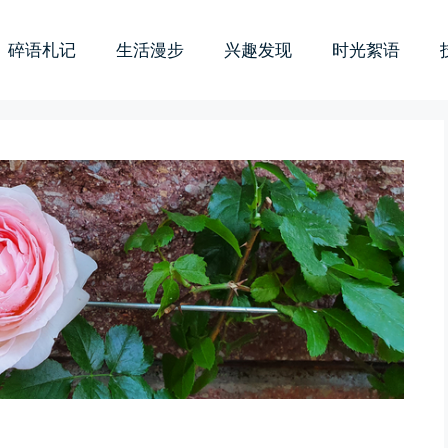
碎语札记
生活漫步
兴趣发现
时光絮语