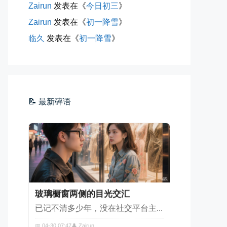
Zairun
发表在《
今日初三
》
Zairun
发表在《
初一降雪
》
海边散步随手一拍
临久
发表在《
初一降雪
》
晚上出门散步，抬头看月亮很圆，...
📅 04-30 21:41
👤 Zairun
📝 最新碎语
玻璃橱窗两侧的目光交汇
已记不清多少年，没在社交平台主...
📅 04-30 07:47
👤 Zairun