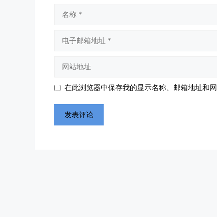
名
称
电
子
邮
网
箱
站
地
地
在此浏览器中保存我的显示名称、邮箱地址和网
址
址