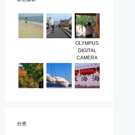
第一次AI视频创作手记
第一次用AI做视频，我把许嵩歌...
📅 03-31 22:37
👤 Zairun
OLYMPUS
DIGITAL
CAMERA
桃花乱落如红雨
李贺“桃花乱落如红雨”与纳兰性...
📅 03-22 09:31
👤 Zairun
分类