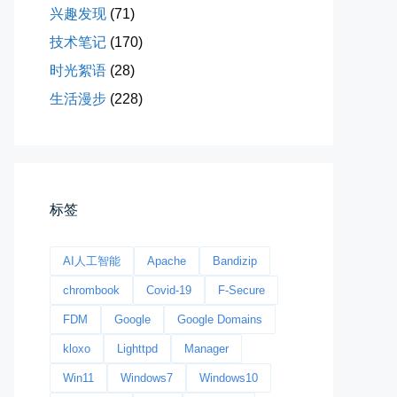
兴趣发现
(71)
技术笔记
(170)
时光絮语
(28)
生活漫步
(228)
今日春分
早晨外面阴天，等我在厨房把热的...
📅 03-20 06:35
👤 Zairun
标签
AI人工智能
Apache
Bandizip
chrombook
Covid-19
F-Secure
FDM
Google
Google Domains
kloxo
Lighttpd
Manager
影子是我的情人
我的影子是我的情人，心是仇敌—...
Win11
Windows7
Windows10