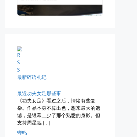
四月物语
车窗外的风景，辽宁家乡的草木新...
📅 04-29 20:49
👤 Zairun
最新碎语札记
最近功夫女足那些事
《功夫女足》看过之后，情绪有些复
杂。作品本身不算出色，想来最大的遗
憾，是银幕上少了那个熟悉的身影。但
海林街头
支持周星驰 […]
黑龙江的空气质量出乎意料地好，...
蝉鸣
📅 04-27 19:30
👤 Zairun