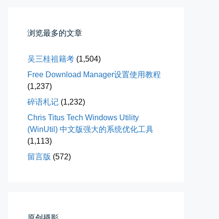
落雪音乐下载最稳定音乐源
落雪音乐下载，最稳定音乐源（推...
浏览最多的文章
📅 04-10 17:19
👤 Zairun
吴三桂祖籍考
(1,504)
Free Download Manager设置使用教程
(1,237)
碎语札记
(1,232)
Chris Titus Tech Windows Utility
春雪挂树枝
(WinUtil) 中文版强大的系统优化工具
(1,113)
早晨在厨房时一抬头，看到窗外已...
留言版
(572)
📅 04-06 08:28
👤 Zairun
原创摄影