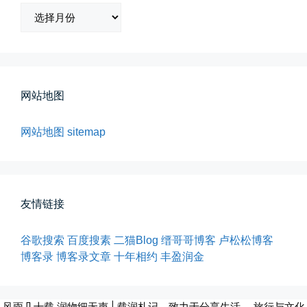
所有的等待，都是不期而遇
归
晨风微凉，小区花香正浓。 从外...
档
📅 05-04 12:35
👤 Zairun
网站地图
网站地图
sitemap
海边散步随手一拍
友情链接
晚上出门散步，抬头看月亮很圆，...
📅 04-30 21:41
👤 Zairun
谷歌搜索
百度搜素
二猫Blog
缙哥哥博客
卢松松博客
博客录
博客录文章
十年相约
丰盈润金
风雨几十载 润物细无声 | 载润札记，致力于分享生活、 旅行与文化