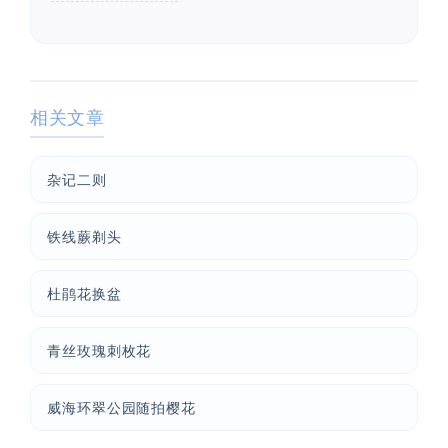
相关文章
杂记二则
铁线蕨剃头
杜鹃花换盆
青丝玫瑰刺枚花
威海环翠公园随拍樱花