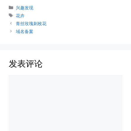
分
兴趣发现
类
标
花卉
签
青丝玫瑰刺枚花
域名备案
发表评论
评
论