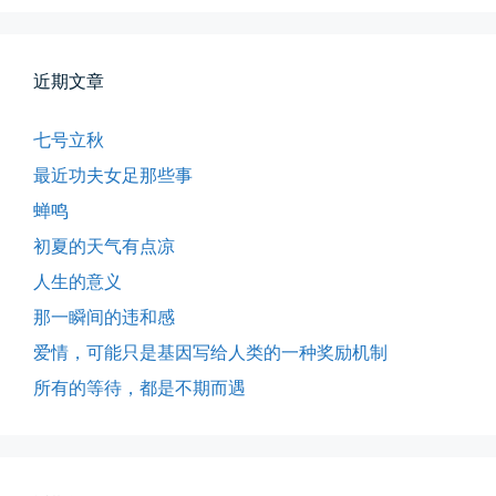
近期文章
七号立秋
最近功夫女足那些事
蝉鸣
初夏的天气有点凉
人生的意义
那一瞬间的违和感
爱情，可能只是基因写给人类的一种奖励机制
所有的等待，都是不期而遇
所有的等待，都是不期而遇
晨风微凉，小区花香正浓。 从外...
📅 05-04 12:35
👤 Zairun