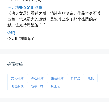
最近功夫女足那些事
《功夫女足》看过之后，情绪有些复杂。作品本身不算
出色，想来最大的遗憾，是银幕上少了那个熟悉的身
海林街头
影。但支持周星驰 […]
黑龙江的空气质量出乎意料地好，...
蝉鸣
今天听到蝉鸣了
📅 04-27 19:30
👤 Zairun
碎语标签
文化碎片
深夜碎片
生活碎片
碎碎念
笔札
前互联网精神
闲言杂谈
随手一拍
风土记
从马化腾模仿ICQ的OICQ时...
📅 04-25 21:39
👤 Zairun