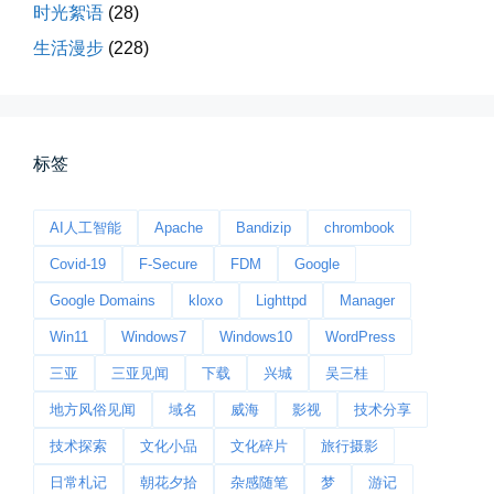
时光絮语
(28)
生活漫步
(228)
桃花乱落如红雨
李贺“桃花乱落如红雨”与纳兰性...
标签
📅 03-22 09:31
👤 Zairun
AI人工智能
Apache
Bandizip
chrombook
Covid-19
F-Secure
FDM
Google
Google Domains
kloxo
Lighttpd
Manager
Win11
Windows7
Windows10
WordPress
三亚
三亚见闻
下载
兴城
吴三桂
今日春分
地方风俗见闻
域名
威海
影视
技术分享
早晨外面阴天，等我在厨房把热的...
技术探索
文化小品
文化碎片
旅行摄影
📅 03-20 06:35
👤 Zairun
日常札记
朝花夕拾
杂感随笔
梦
游记