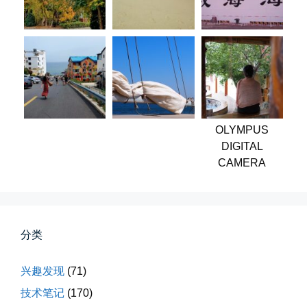
早晨在厨房时一抬头，看到窗外已...
📅 04-06 08:28
👤 Zairun
OLYMPUS
DIGITAL
CAMERA
第一次AI视频创作手记
第一次用AI做视频，我把许嵩歌...
分类
📅 03-31 22:37
👤 Zairun
兴趣发现
(71)
技术笔记
(170)