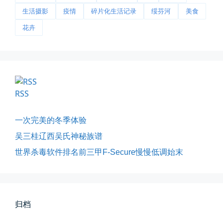
生活摄影
疫情
碎片化生活记录
绥芬河
美食
花卉
影子是我的情人
RSS
我的影子是我的情人，心是仇敌—...
一次完美的冬季体验
📅 03-12 22:16
👤 Zairun
吴三桂辽西吴氏神秘族谱
世界杀毒软件排名前三甲F-Secure慢慢低调始末
归档