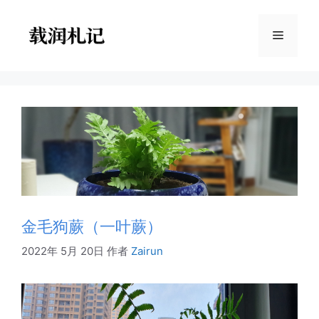
跳
至
菜
内
容
单
金毛狗蕨（一叶蕨）
2022年 5月 20日
作者
Zairun