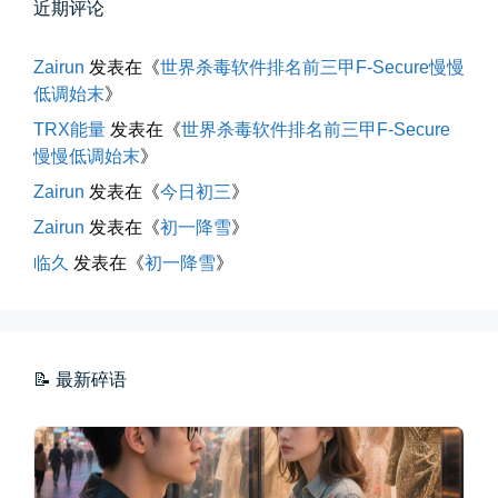
近期评论
Zairun
发表在《
世界杀毒软件排名前三甲F-Secure慢慢
低调始末
》
TRX能量
发表在《
世界杀毒软件排名前三甲F-Secure
慢慢低调始末
》
海边散步随手一拍
Zairun
发表在《
今日初三
》
晚上出门散步，抬头看月亮很圆，...
Zairun
发表在《
初一降雪
》
临久
发表在《
初一降雪
》
📅 04-30 21:41
👤 Zairun
📝 最新碎语
玻璃橱窗两侧的目光交汇