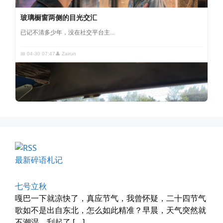
已记不清多少年，没在社交平台主...
📅 04-30 07:47
👤 Zairun
四月物语
车窗外的风景，辽宁家乡的草木新...
最新碎语札记
📅 04-29 20:49
👤 Zairun
七号立秋
嘎巴一下就凉快了，真应节气，我曾怀疑，二十四节气
歌如不是出自东北，怎么如此精准？早晨，天气突然就
不潮湿，刮起了 […]