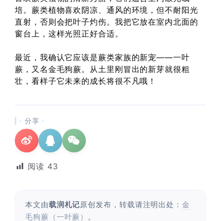
培。蕨类植物喜欢阴凉、通风的环境，但不耐阳光
直射，否则会把叶子灼伤。我把它放在室内北面的
窗台上，这样光照正好合适。
最近，我确认它应该是蕨类家族的新宠——一叶
蕨，又名金毛狗蕨。从土里刚冒出的新芽就很粗
壮，看样子它未来的成长将很不凡哦！
· 分享 ·
阅读
43
本文由
载润札记
原创发布，转载请注明出处：
金
毛狗蕨（一叶蕨）
。