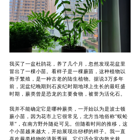
我买了一盆杜鹃花，养了几个月，忽然发现花盆里
冒出了一棵小苗。看样子是一棵蕨苗，这种植物以
孢子繁殖，是一种古老的陆生植物。据说3万多年
前，泥盆纪晚期到石炭纪时期地球上生长的最旺盛
时期，蕨类曾是恐龙的主要食物，被誉为活化石。
我并不能确定它是哪种蕨类，一开始以为是波士顿
蕨小苗，因为花市上它很常见，北方当地俗称”蜈蚣
草”，在南方野外随处可见。但随着时间的推移，这
个小苗越来越大，开始展现出桫椤的样子。我一直
喜欢蕨类植物的清新秀丽，它们适合室内散光栽