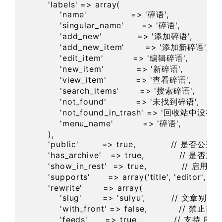
        'labels' => array(

            'name'               => '碎语',       
            'singular_name'      => '碎语',          
            'add_new'            => '添加碎语',     
            'add_new_item'       => '添加新碎语',  
            'edit_item'          => '编辑碎语',        
            'new_item'           => '新碎语',        
            'view_item'          => '查看碎语',     
            'search_items'       => '搜索碎语',     
            'not_found'          => '未找到碎语',  
            'not_found_in_trash' => '回收站
            'menu_name'          => '碎语',          
        ),

        'public'        => true,            // 是否公开
        'has_archive'   => true,            // 
        'show_in_rest'  => true,            // 启
        'supports'      => array('title', 'editor', 
        'rewrite'       => array(

            'slug'       => 'suiyu',         // 文章别
            'with_front' => false,           /
            'feeds'      => true,            // 支持 RSS
