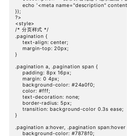
    echo '<meta name="description" content="' . 
});  

?>    

<style>

/* 分页样式 */

.pagination {

    text-align: center;

    margin-top: 20px;

}

.pagination a, .pagination span {

    padding: 8px 16px;

    margin: 0 4px;

    background-color: #24a0f0;

    color: #fff;

    text-decoration: none;

    border-radius: 5px;

    transition: background-color 0.3s ease;

}

.pagination a:hover, .pagination span:hover {

    background-color: #7878f0;
