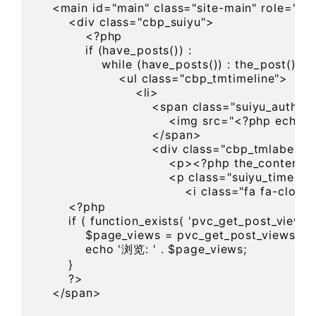
    <main id="main" class="site-main" role="mai
        <div class="cbp_suiyu">

            <?php

            if (have_posts()) :

                while (have_posts()) : the_post(); ?>
                    <ul class="cbp_tmtimeline">

                        <li>

                            <span class="suiyu_author
                                <img src="<?php e
                            </span>

                            <div class="cbp_tmlabel">

                                <p><?php the_content(
                                <p class="suiyu_time">

                                    <i class="fa
        <?php

        if ( function_exists( 'pvc_get_post_views' )
            $page_views = pvc_get_post_views( get
            echo '浏览: ' . $page_views;

        }

        ?>

    </span>
