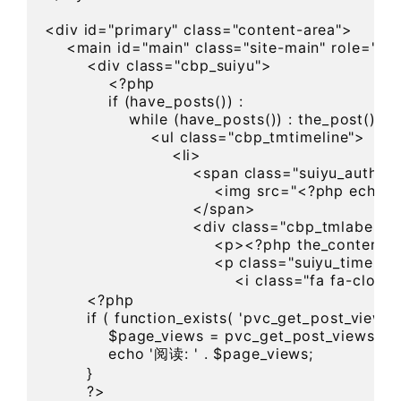
<div id="primary" class="content-area">

    <main id="main" class="site-main" role="mai
        <div class="cbp_suiyu">

            <?php

            if (have_posts()) :

                while (have_posts()) : the_post(); ?>
                    <ul class="cbp_tmtimeline">

                        <li>

                            <span class="suiyu_author
                                <img src="<?php e
                            </span>

                            <div class="cbp_tmlabel">

                                <p><?php the_content(
                                <p class="suiyu_time">

                                    <i class="fa
        <?php

        if ( function_exists( 'pvc_get_post_views' )
            $page_views = pvc_get_post_views( get
            echo '阅读: ' . $page_views;

        }

        ?>
