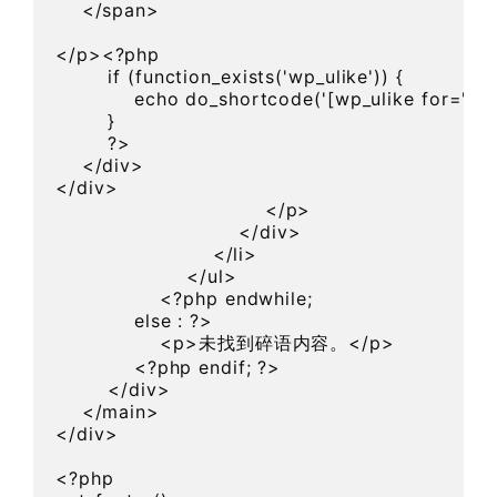
    </span>

</p><?php 

        if (function_exists('wp_ulike')) {

            echo do_shortcode('[wp_ulike for="pos
        }

        ?>

    </div>

</div>

                                </p>

                            </div>

                        </li>

                    </ul>

                <?php endwhile;

            else : ?>

                <p>未找到碎语内容。</p>

            <?php endif; ?>

        </div>

    </main>

</div>

<?php
