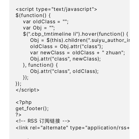
<script type="text/javascript">

$(function() {

    var oldClass = "";

    var Obj = "";

    $(".cbp_tmtimeline li").hover(function() {

        Obj = $(this).children(".suiyu_author_img"
        oldClass = Obj.attr("class");

        var newClass = oldClass + " zhuan";

        Obj.attr("class", newClass);

    }, function() {

        Obj.attr("class", oldClass);

    });

});

</script>

<?php

get_footer();

?>

<!-- RSS 订阅链接 -->

<link rel="alternate" type="application/rss+xm