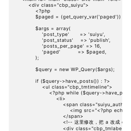
        <div class="cbp_suiyu">

            <?php

            $paged = (get_query_var('paged')) ? g
            $args = array(

                'post_type'      => 'suiyu',

                'post_status'    => 'publish',

                'posts_per_page' => 16,

                'paged'          => $paged,

            );

            $query = new WP_Query($args);

            if ($query->have_posts()) : ?>

                <ul class="cbp_tmtimeline">

                    <?php while ($query->have_pos
                        <li>

                            <span class="suiyu_author
                                <img src="<?php e
                            </span>

                            <!-- 这里修改，把 a 改成 di
                            <div class="cbp_tmlabel">
