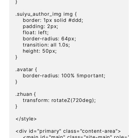
}

.suiyu_author_img img {

    border: 1px solid #ddd;

    padding: 2px;

    float: left;

    border-radius: 64px;

    transition: all 1.0s;

    height: 50px;

}

.avatar {

    border-radius: 100% !important;

}

.zhuan {

    transform: rotateZ(720deg);

}

</style>

<div id="primary" class="content-area">

    <main id="main" class="site-main" role="mai