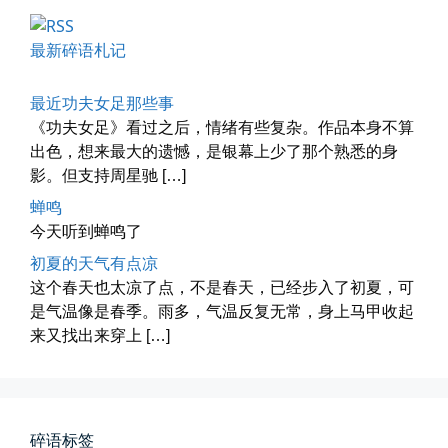
📅 04-29 20:49
👤 Zairun
最新碎语札记
最近功夫女足那些事
《功夫女足》看过之后，情绪有些复杂。作品本身不算
出色，想来最大的遗憾，是银幕上少了那个熟悉的身
影。但支持周星驰 […]
蝉鸣
海林街头
今天听到蝉鸣了
黑龙江的空气质量出乎意料地好，...
初夏的天气有点凉
这个春天也太凉了点，不是春天，已经步入了初夏，可
📅 04-27 19:30
👤 Zairun
是气温像是春季。雨多，气温反复无常，身上马甲收起
来又找出来穿上 […]
碎语标签