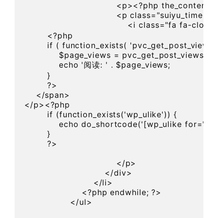
                                <p><?php the_content(
                                <p class="suiyu_time">

                                    <i class="fa
        <?php

        if ( function_exists( 'pvc_get_post_views' )
            $page_views = pvc_get_post_views( get
            echo '阅读: ' . $page_views;

        }

        ?>

    </span>

</p><?php 

        if (function_exists('wp_ulike')) {

            echo do_shortcode('[wp_ulike for="pos
        }

        ?>

                                </p>

                            </div>

                        </li>

                    <?php endwhile; ?>

                </ul>
