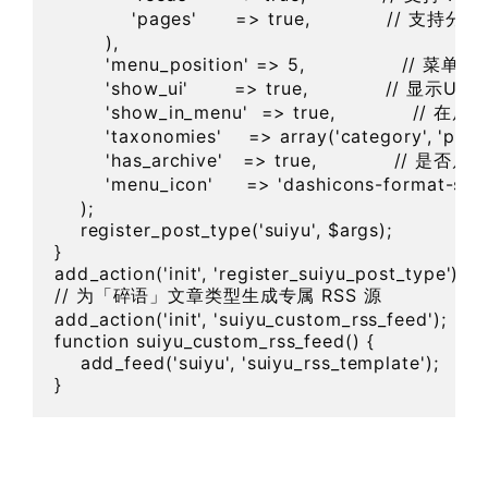
            'pages'      => true,            // 支持分页

        ),

        'menu_position' => 5,               // 菜
        'show_ui'       => true,            // 显示UI界
        'show_in_menu'  => true,            //
        'taxonomies'    => array('category', '
        'has_archive'   => true,            // 是否
        'menu_icon'     => 'dashicons-format-st
    );

    register_post_type('suiyu', $args);

}

add_action('init', 'register_suiyu_post_type');

// 为「碎语」文章类型生成专属 RSS 源

add_action('init', 'suiyu_custom_rss_feed');

function suiyu_custom_rss_feed() {

    add_feed('suiyu', 'suiyu_rss_template');
