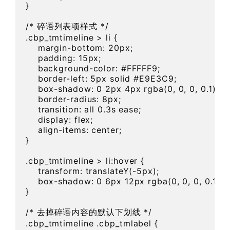
}

/* 碎语列表项样式 */

.cbp_tmtimeline > li {

    margin-bottom: 20px;

    padding: 15px;

    background-color: #FFFFF9;

    border-left: 5px solid #E9E3C9;

    box-shadow: 0 2px 4px rgba(0, 0, 0, 0.1);

    border-radius: 8px;

    transition: all 0.3s ease;

    display: flex;

    align-items: center;

}

.cbp_tmtimeline > li:hover {

    transform: translateY(-5px);

    box-shadow: 0 6px 12px rgba(0, 0, 0, 0.15);

}

/* 去掉碎语内容的默认下划线 */

.cbp_tmtimeline .cbp_tmlabel {
