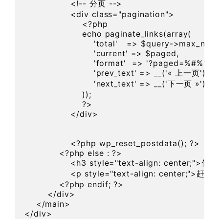
                <!-- 分页 -->

                <div class="pagination">

                    <?php

                    echo paginate_links(array(

                        'total'   => $query->max_num
                        'current' => $paged,

                        'format'  => '?paged=%#%',

                        'prev_text' => __('« 上一页'),

                        'next_text' => __('下一页 »'),

                    ));

                    ?>

                </div>

                <?php wp_reset_postdata(); ?>

            <?php else : ?>

                <h3 style="text-align: cent
                <p style="text-align: ce
            <?php endif; ?>

        </div>

    </main>

</div>
