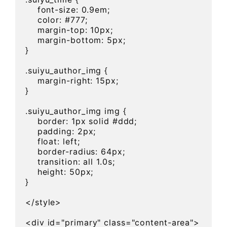
    font-size: 0.9em;

    color: #777;

    margin-top: 10px;

    margin-bottom: 5px;

}

.suiyu_author_img {

    margin-right: 15px;

}

.suiyu_author_img img {

    border: 1px solid #ddd;

    padding: 2px;

    float: left;

    border-radius: 64px;

    transition: all 1.0s;

    height: 50px;

}

</style>

<div id="primary" class="content-area">
