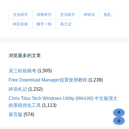
文化碎片
深夜碎片
生活碎片
碎碎念
笔札
前互联网精神
从马化腾模仿ICQ的OICQ时...
闲言杂谈
随手一拍
风土记
📅 04-25 21:39
👤 Zairun
浏览最多的文章
吴三桂祖籍考
(1,505)
Free Download Manager设置使用教程
(1,239)
碎语札记
(1,232)
落雪音乐下载最稳定音乐源
Chris Titus Tech Windows Utility (WinUtil) 中文版强大
落雪音乐下载，最稳定音乐源（推...
的系统优化工具
(1,113)
📅 04-10 17:19
👤 Zairun
留言版
(574)