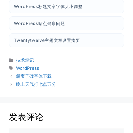
WordPress标题文章字体大小调整
WordPress站点健康问题
Twentytwelve主题文章设置摘要
分
技术笔记
类
标
WordPress
签
爨宝子碑字体下载
晚上天气打七点五分
发表评论
评