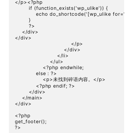
</p><?php 

        if (function_exists('wp_ulike')) {

            echo do_shortcode('[wp_ulike for="pos
        }

        ?>

    </div>

</div>

                                </p>

                            </div>

                        </li>

                    </ul>

                <?php endwhile;

            else : ?>

                <p>未找到碎语内容。</p>

            <?php endif; ?>

        </div>

    </main>

</div>

<?php

get_footer();

?>