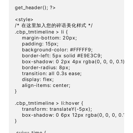
get_header(); ?>

<style>

/* 在这里加入您的碎语美化样式 */

.cbp_tmtimeline > li {

    margin-bottom: 20px;

    padding: 15px;

    background-color: #FFFFF9;

    border-left: 5px solid #E9E3C9;

    box-shadow: 0 2px 4px rgba(0, 0, 0, 0.1);

    border-radius: 8px;

    transition: all 0.3s ease;

    display: flex;

    align-items: center;

}

.cbp_tmtimeline > li:hover {

    transform: translateY(-5px);

    box-shadow: 0 6px 12px rgba(0, 0, 0, 0.15);

}

.suiyu_time {
