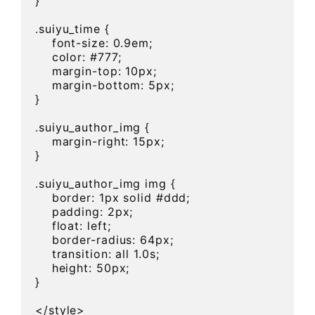
}

.suiyu_time {

    font-size: 0.9em;

    color: #777;

    margin-top: 10px;

    margin-bottom: 5px;

}

.suiyu_author_img {

    margin-right: 15px;

}

.suiyu_author_img img {

    border: 1px solid #ddd;

    padding: 2px;

    float: left;

    border-radius: 64px;

    transition: all 1.0s;

    height: 50px;

}

</style>
