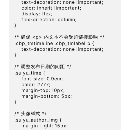
    text-decoration: none !important;

    color: inherit !important;

    display: flex;

    flex-direction: column;

}

/* 确保 <p> 内文本不会受超链接影响 */

.cbp_tmtimeline .cbp_tmlabel p {

    text-decoration: none !important;

}

/* 调整发布日期的间距 */

.suiyu_time {

    font-size: 0.9em;

    color: #777;

    margin-top: 10px;

    margin-bottom: 5px;

}

/* 头像样式 */

.suiyu_author_img {

    margin-right: 15px;
