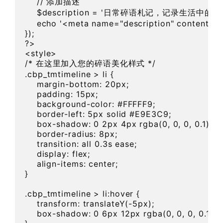
    // 添加描述  

    $description = '日常碎语札记，记
    echo '<meta name="description" content="' . 
});  

?>  

<style>

/* 在这里加入您的碎语美化样式 */

.cbp_tmtimeline > li {

    margin-bottom: 20px;

    padding: 15px;

    background-color: #FFFFF9;

    border-left: 5px solid #E9E3C9;

    box-shadow: 0 2px 4px rgba(0, 0, 0, 0.1);

    border-radius: 8px;

    transition: all 0.3s ease;

    display: flex;

    align-items: center;

}

.cbp_tmtimeline > li:hover {

    transform: translateY(-5px);

    box-shadow: 0 6px 12px rgba(0, 0, 0, 0.15);
