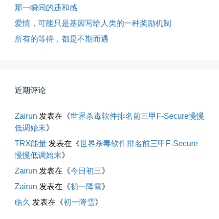
那一瞬间的违和感
所有的等待，都是不期而遇
爱情，可能只是基因写给人类的一种奖励机制
晨风微凉，小区花香正浓。 从外...
所有的等待，都是不期而遇
📅 05-04 12:35
👤 Zairun
近期评论
Zairun
发表在《
世界杀毒软件排名前三甲F-Secure慢慢
低调始末
》
TRX能量
发表在《
世界杀毒软件排名前三甲F-Secure
海边散步随手一拍
慢慢低调始末
》
晚上出门散步，抬头看月亮很圆，...
Zairun
发表在《
今日初三
》
Zairun
发表在《
初一降雪
》
📅 04-30 21:41
👤 Zairun
临久
发表在《
初一降雪
》