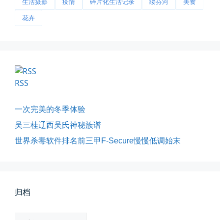
生活摄影
疫情
碎片化生活记录
绥芬河
美食
早晨外面阴天，等我在厨房把热的...
花卉
📅 03-20 06:35
👤 Zairun
RSS
一次完美的冬季体验
吴三桂辽西吴氏神秘族谱
影子是我的情人
我的影子是我的情人，心是仇敌—...
世界杀毒软件排名前三甲F-Secure慢慢低调始末
📅 03-12 22:16
👤 Zairun
归档
归