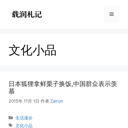
跳
至
菜
内
容
单
文化小品
日本狐狸拿鲜栗子换饭,中国群众表示羡
慕
2015年 11月 1日
作者
Zairun
分
生活漫步
类
标
文化小品