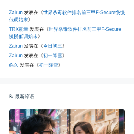
晨风微凉，小区花香正浓。 从外...
Zairun
发表在《
世界杀毒软件排名前三甲F-Secure慢慢
📅 05-04 12:35
👤 Zairun
低调始末
》
TRX能量
发表在《
世界杀毒软件排名前三甲F-Secure
慢慢低调始末
》
Zairun
发表在《
今日初三
》
Zairun
发表在《
初一降雪
》
临久
发表在《
初一降雪
》
海边散步随手一拍
晚上出门散步，抬头看月亮很圆，...
📅 04-30 21:41
👤 Zairun
📝 最新碎语