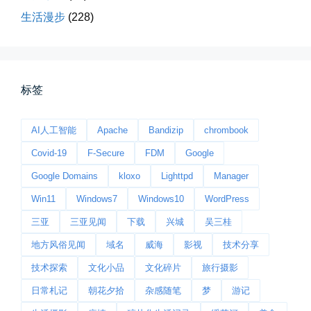
生活漫步
(228)
标签
桃花乱落如红雨
AI人工智能
Apache
Bandizip
chrombook
李贺“桃花乱落如红雨”与纳兰性...
Covid-19
F-Secure
FDM
Google
📅 03-22 09:31
👤 Zairun
Google Domains
kloxo
Lighttpd
Manager
Win11
Windows7
Windows10
WordPress
三亚
三亚见闻
下载
兴城
吴三桂
地方风俗见闻
域名
威海
影视
技术分享
技术探索
文化小品
文化碎片
旅行摄影
日常札记
朝花夕拾
杂感随笔
梦
游记
今日春分