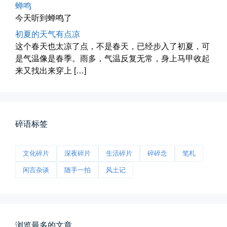
蝉鸣
今天听到蝉鸣了
初夏的天气有点凉
这个春天也太凉了点，不是春天，已经步入了初夏，可
是气温像是春季。雨多，气温反复无常，身上马甲收起
来又找出来穿上 […]
海林街头
黑龙江的空气质量出乎意料地好，...
📅 04-27 19:30
👤 Zairun
碎语标签
文化碎片
深夜碎片
生活碎片
碎碎念
笔札
闲言杂谈
随手一拍
风土记
前互联网精神
浏览最多的文章