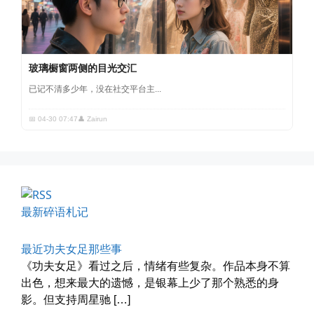
玻璃橱窗两侧的目光交汇
已记不清多少年，没在社交平台主...
📅 04-30 07:47
👤 Zairun
最新碎语札记
四月物语
最近功夫女足那些事
车窗外的风景，辽宁家乡的草木新...
《功夫女足》看过之后，情绪有些复杂。作品本身不算
出色，想来最大的遗憾，是银幕上少了那个熟悉的身
📅 04-29 20:49
👤 Zairun
影。但支持周星驰 […]