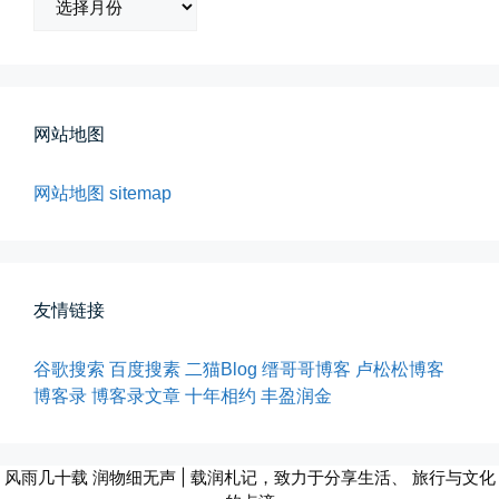
档
所有的等待，都是不期而遇
晨风微凉，小区花香正浓。 从外...
网站地图
📅 05-04 12:35
👤 Zairun
网站地图
sitemap
友情链接
谷歌搜索
百度搜素
二猫Blog
缙哥哥博客
卢松松博客
海边散步随手一拍
博客录
博客录文章
十年相约
丰盈润金
晚上出门散步，抬头看月亮很圆，...
📅 04-30 21:41
👤 Zairun
风雨几十载 润物细无声 | 载润札记，致力于分享生活、 旅行与文化