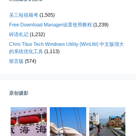
从马化腾模仿ICQ的OICQ时...
吴三桂祖籍考
(1,505)
📅 04-25 21:39
👤 Zairun
Free Download Manager设置使用教程
(1,239)
碎语札记
(1,232)
Chris Titus Tech Windows Utility (WinUtil) 中文版强大
的系统优化工具
(1,113)
留言版
(574)
落雪音乐下载最稳定音乐源
落雪音乐下载，最稳定音乐源（推...
原创摄影
📅 04-10 17:19
👤 Zairun