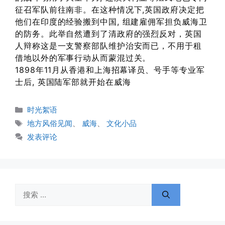
征召军队前往南非。在这种情况下,英国政府决定把
他们在印度的经验搬到中国, 组建雇佣军担负威海卫
的防务。此举自然遭到了清政府的强烈反对，英国
人辩称这是一支警察部队维护治安而已，不用于租
借地以外的军事行动从而蒙混过关。
1898年11月从香港和上海招幕译员、号手等专业军
士后, 英国陆军部就开始在威海
分
时光絮语
类
标
地方风俗见闻
、
威海
、
文化小品
签
发表评论
搜
索：