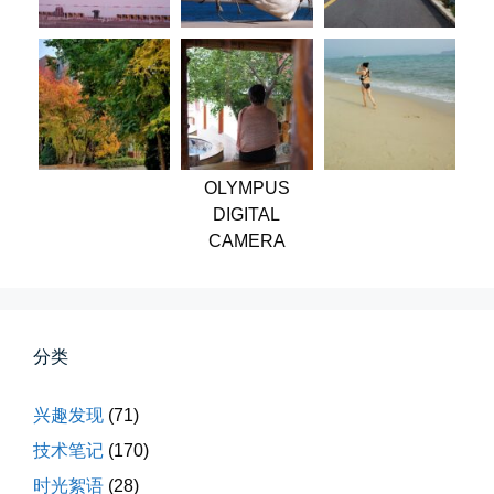
春雪挂树枝
早晨在厨房时一抬头，看到窗外已...
📅 04-06 08:28
👤 Zairun
OLYMPUS
DIGITAL
CAMERA
分类
第一次AI视频创作手记
第一次用AI做视频，我把许嵩歌...
兴趣发现
(71)
技术笔记
(170)
📅 03-31 22:37
👤 Zairun
时光絮语
(28)