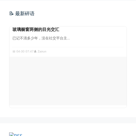
玻璃橱窗两侧的目光交汇
📝 最新碎语
已记不清多少年，没在社交平台主...
📅 04-30 07:47
👤 Zairun
四月物语
车窗外的风景，辽宁家乡的草木新...
📅 04-29 20:49
👤 Zairun