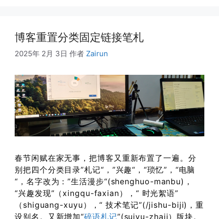
博客重置分类固定链接笔札
2025年 2月 3日
作者
Zairun
春节闲赋在家无事，把博客又重新布置了一遍。分
别把四个分类目录”札记“，”兴趣“，“琐忆”，“电脑
“，名字改为：”生活漫步“(shenghuo-manbu)，
“兴趣发现”（xingqu-faxian），“ 时光絮语”
（shiguang-xuyu），“ 技术笔记”(/jishu-biji)，重
设别名。又新增加“
碎语札记
”(suiyu-zhaji）版块。