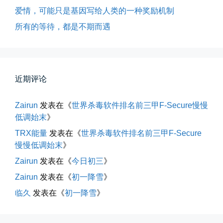
📅 05-04 12:35
👤 Zairun
爱情，可能只是基因写给人类的一种奖励机制
所有的等待，都是不期而遇
近期评论
海边散步随手一拍
Zairun
发表在《
世界杀毒软件排名前三甲F-Secure慢慢
低调始末
》
晚上出门散步，抬头看月亮很圆，...
TRX能量
发表在《
世界杀毒软件排名前三甲F-Secure
📅 04-30 21:41
👤 Zairun
慢慢低调始末
》
Zairun
发表在《
今日初三
》
Zairun
发表在《
初一降雪
》
临久
发表在《
初一降雪
》