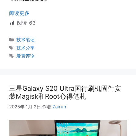
阅读更多
阅读
63
分
技术笔记
类
标
技术分享
签
发表评论
三星Galaxy S20 Ultra国行刷机固件安
装Magisk和Root心得笔札
2025年 1月 2日
作者
Zairun