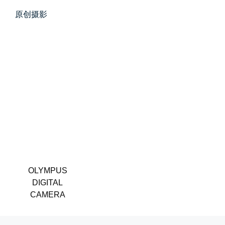
原创摄影
春雪挂树枝
早晨在厨房时一抬头，看到窗外已...
📅 04-06 08:28
👤 Zairun
第一次AI视频创作手记
第一次用AI做视频，我把许嵩歌...
OLYMPUS
DIGITAL
📅 03-31 22:37
👤 Zairun
CAMERA