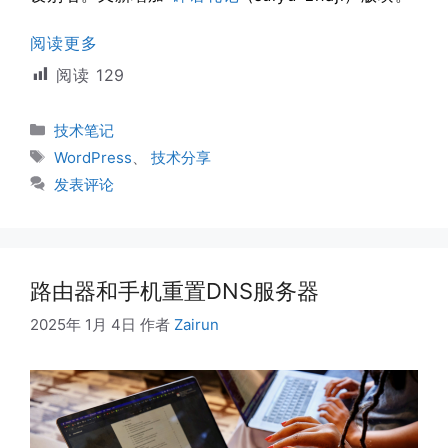
阅读更多
阅读
129
分
技术笔记
类
标
WordPress
、
技术分享
签
发表评论
路由器和手机重置DNS服务器
2025年 1月 4日
作者
Zairun