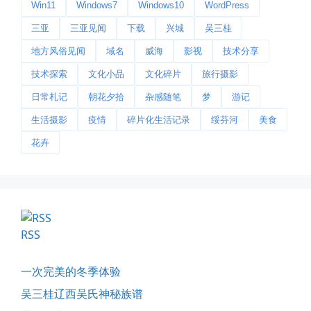
Win11
Windows7
Windows10
WordPress
📅 03-20 06:35
👤 Zairun
三亚
三亚见闻
下载
兴城
吴三桂
地方风俗见闻
域名
威海
影视
技术分享
技术探索
文化小品
文化碎片
旅行摄影
日常札记
朝花夕拾
杂感随笔
梦
游记
生活摄影
疫情
碎片化生活记录
绥芬河
美食
花卉
影子是我的情人
我的影子是我的情人，心是仇敌—...
📅 03-12 22:16
👤 Zairun
RSS
一次完美的冬季体验
吴三桂辽西吴氏神秘族谱