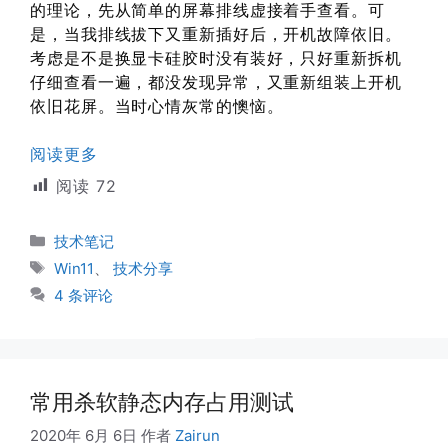
的理论，先从简单的屏幕排线虚接着手查看。可
是，当我排线拔下又重新插好后，开机故障依旧。
考虑是不是换显卡硅胶时没有装好，只好重新拆机
仔细查看一遍，都没发现异常，又重新组装上开机
依旧花屏。当时心情灰常的懊恼。
阅读更多
阅读
72
分
技术笔记
类
标
Win11
、
技术分享
签
4 条评论
常用杀软静态内存占用测试
2020年 6月 6日
作者
Zairun