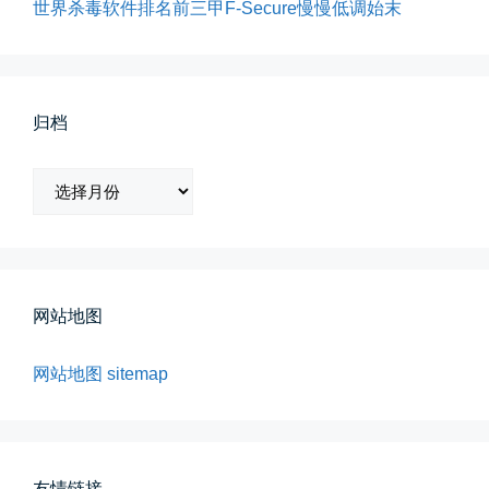
世界杀毒软件排名前三甲F-Secure慢慢低调始末
所有的等待，都是不期而遇
晨风微凉，小区花香正浓。 从外...
归档
📅 05-04 12:35
👤 Zairun
归
档
网站地图
海边散步随手一拍
晚上出门散步，抬头看月亮很圆，...
网站地图
sitemap
📅 04-30 21:41
👤 Zairun
友情链接