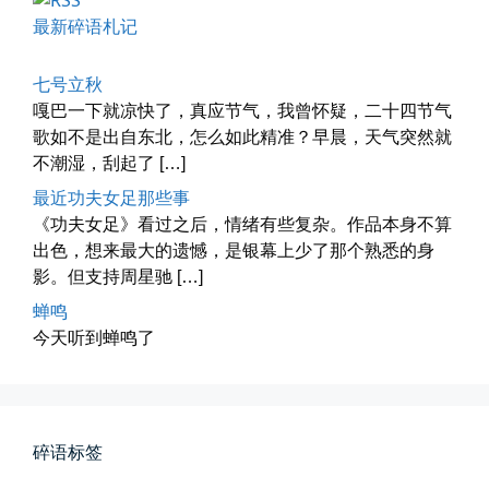
最新碎语札记
七号立秋
嘎巴一下就凉快了，真应节气，我曾怀疑，二十四节气
海林街头
歌如不是出自东北，怎么如此精准？早晨，天气突然就
不潮湿，刮起了 […]
黑龙江的空气质量出乎意料地好，...
最近功夫女足那些事
📅 04-27 19:30
👤 Zairun
《功夫女足》看过之后，情绪有些复杂。作品本身不算
出色，想来最大的遗憾，是银幕上少了那个熟悉的身
影。但支持周星驰 […]
蝉鸣
今天听到蝉鸣了
前互联网精神
碎语标签
从马化腾模仿ICQ的OICQ时...