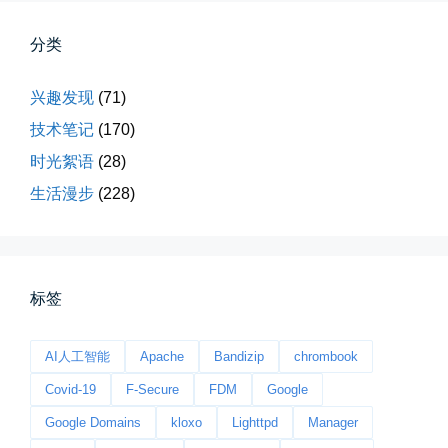
分类
兴趣发现
(71)
桃花乱落如红雨
技术笔记
(170)
李贺“桃花乱落如红雨”与纳兰性...
时光絮语
(28)
生活漫步
(228)
📅 03-22 09:31
👤 Zairun
标签
AI人工智能
Apache
Bandizip
chrombook
Covid-19
F-Secure
FDM
Google
今日春分
Google Domains
kloxo
Lighttpd
Manager
早晨外面阴天，等我在厨房把热的...