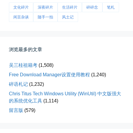
📅 04-25 21:39
👤 Zairun
文化碎片
深夜碎片
生活碎片
碎碎念
笔札
闲言杂谈
随手一拍
风土记
浏览最多的文章
落雪音乐下载最稳定音乐源
吴三桂祖籍考
(1,508)
落雪音乐下载，最稳定音乐源（推...
Free Download Manager设置使用教程
(1,240)
碎语札记
(1,232)
📅 04-10 17:19
👤 Zairun
Chris Titus Tech Windows Utility (WinUtil) 中文版强大
的系统优化工具
(1,114)
留言版
(579)