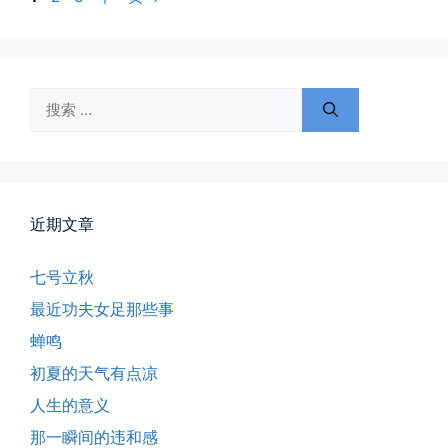
面
面
面
搜
索：
近期文章
七号立秋
最近功夫女足那些事
蝉鸣
初夏的天气有点凉
所有的等待，都是不期而遇
人生的意义
晨风微凉，小区花香正浓。 从外...
那一瞬间的违和感