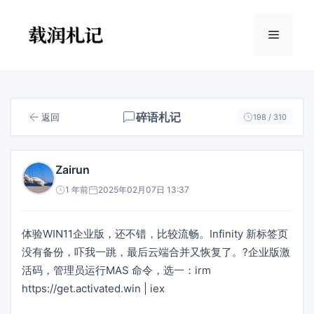
跳
至
菜
内
容
单
碎语札记
返回
198 / 310
Zairun
1 年前
2025年02月07日 13:37
体验WIN11企业版，还不错，比较流畅。Infinity 新标签页
没有备份，吓我一跳，最后云端合并又恢复了。?企业版激
活码，管理员运行MAS 命令，选一：irm
https://get.activated.win | iex