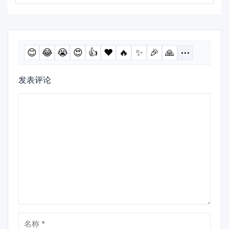
😊
😂
😭
😍
👍
❤️
🔥
✨
🎉
🙏
⋯
发表评论
评
论
名
称