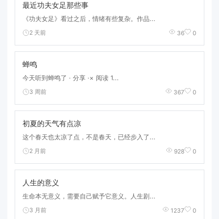
最近功夫女足那些事
《功夫女足》看过之后，情绪有些复杂。作品...
2 天前
36
0
蝉鸣
今天听到蝉鸣了 · 分享 ·× 阅读 1...
3 周前
367
0
初夏的天气有点凉
这个春天也太凉了点，不是春天，已经步入了...
2 月前
928
0
人生的意义
生命本无意义，需要自己赋予它意义。人生剧...
3 月前
1237
0