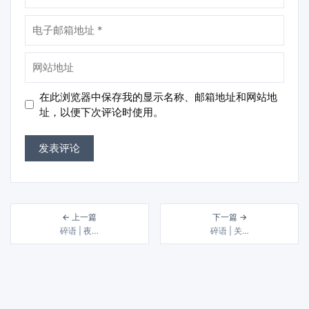
电
子
邮
网
箱
站
地
地
在此浏览器中保存我的显示名称、邮箱地址和网站地
址
址
址，以便下次评论时使用。
← 上一篇
下一篇 →
碎语 | 夜…
碎语 | 关…