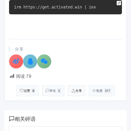
📋
irm https://get.activated.win | iex
· 分享 ·
阅读
79
点赞
评论
分享
热度
0
0
577
相关碎语