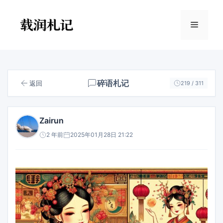
跳
至
菜
内
容
单
碎语札记
返回
219 / 311
Zairun
2 年前
2025年01月28日 21:22