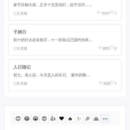
春节压轴大戏，正月十五赏花灯，始于汉代，...
5 月前
1047
1
子婿日
初十的灯火还未散尽，十一的鼓点已隐约传来...
5 月前
805
0
人日随记
初七。老人说，今天是人的生日。 窗外的鞭...
6 月前
636
1
😊
😂
😭
😍
👍
❤️
🔥
✨
🎉
🙏
⋯