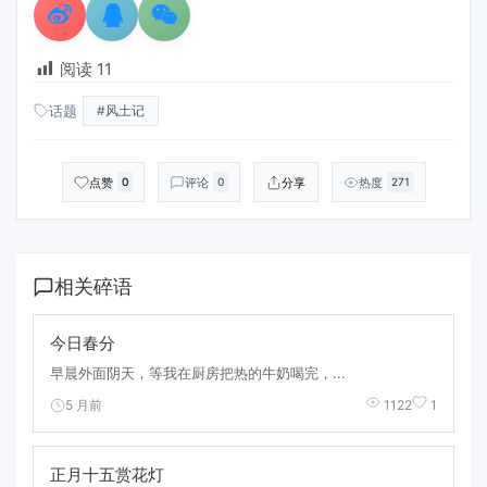
阅读
11
话题
#风土记
点赞
评论
分享
热度
0
0
271
相关碎语
今日春分
早晨外面阴天，等我在厨房把热的牛奶喝完，...
5 月前
1122
1
正月十五赏花灯