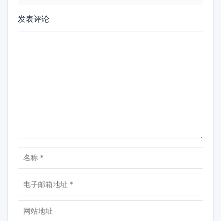
发表评论
评
论
名
称
电
子
邮
网
箱
站