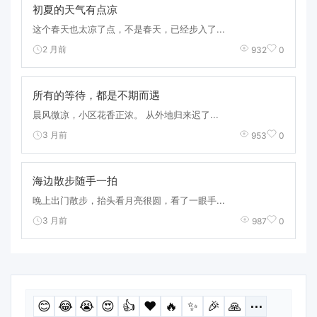
初夏的天气有点凉
这个春天也太凉了点，不是春天，已经步入了...
2 月前
932
0
所有的等待，都是不期而遇
晨风微凉，小区花香正浓。 从外地归来迟了...
3 月前
953
0
海边散步随手一拍
晚上出门散步，抬头看月亮很圆，看了一眼手...
3 月前
987
0
😊
😂
😭
😍
👍
❤️
🔥
✨
🎉
🙏
⋯