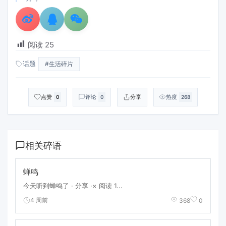
阅读
25
话题
#生活碎片
点赞
评论
分享
热度
0
0
268
相关碎语
蝉鸣
今天听到蝉鸣了 · 分享 ·× 阅读 1...
4 周前
368
0