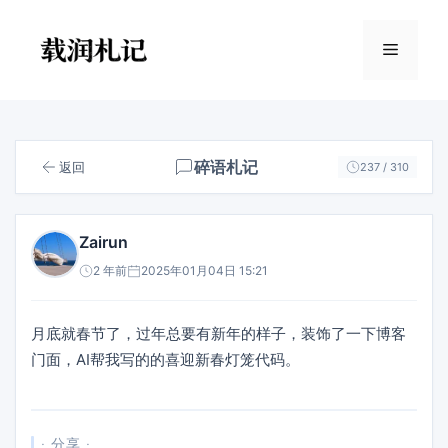
跳
至
菜
内
容
单
碎语札记
返回
237 / 310
Zairun
2 年前
2025年01月04日 15:21
月底就春节了，过年总要有新年的样子，装饰了一下博客
门面，AI帮我写的的喜迎新春灯笼代码。
· 分享 ·