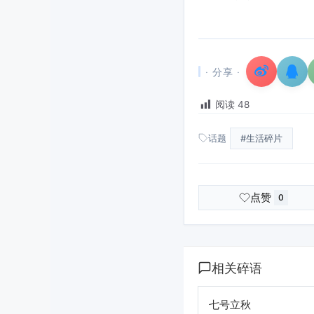
· 分享 ·
阅读
48
话题
#生活碎片
点赞
0
相关碎语
七号立秋