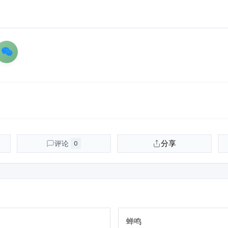
分享
评论
0
蝉鸣