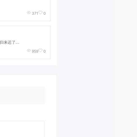
371
0
来迟了...
959
0