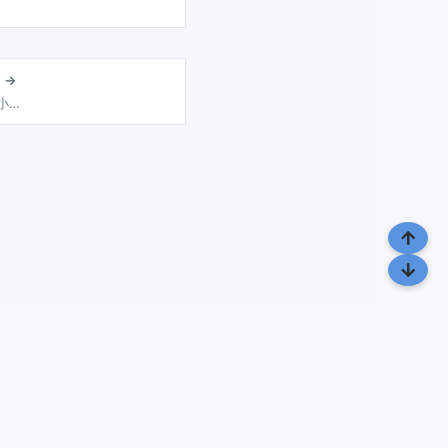
 →
 小…
点滴