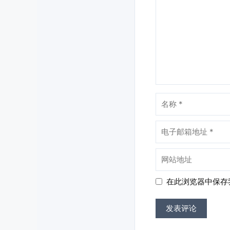
名
称
电
子
邮
网
箱
站
地
地
在此浏览器中保存
址
址