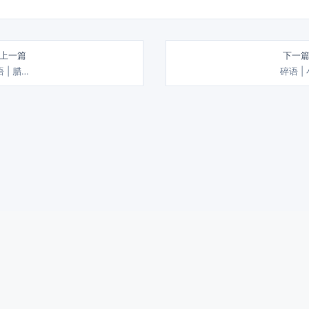
 上一篇
下一篇
 | 腊…
碎语 |
雨几十载 润物细无声 | 载润札记，致力于分享生活、 旅行与文化的