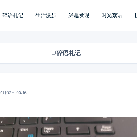
碎语札记
生活漫步
兴趣发现
时光絮语
碎语札记
1月07日 00:16