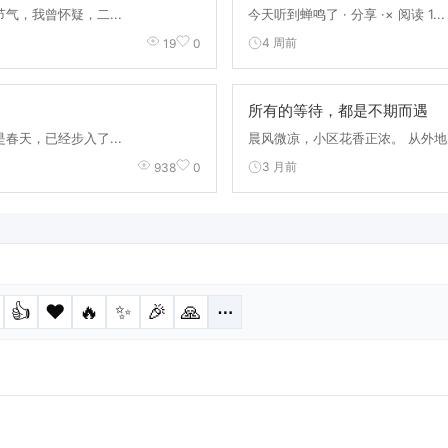
气，我曾怀疑，二...
今天听到蝉鸣了 · 分享 ·× 阅读 1...
4 周前
19
0
所有的等待，都是不期而遇
春天，已经步入了...
晨风微凉，小区花香正浓。 从外地归
3 月前
938
0
👍
❤️
🔥
✨
🎉
🙏
⋯