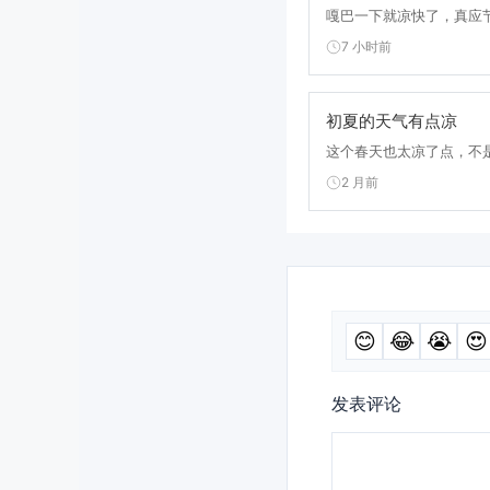
嘎巴一下就凉快了，真应节
7 小时前
初夏的天气有点凉
这个春天也太凉了点，不是
2 月前
😊
😂
😭
😍
发表评论
评
论