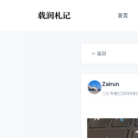
跳
至
首页
内
容
返回
Zairun
2 年前
2025年0