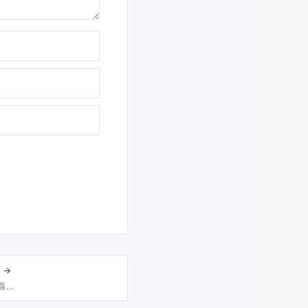
 →
 喜…