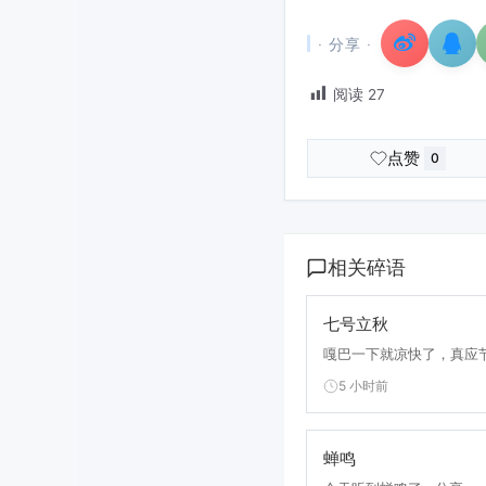
· 分享 ·
阅读
27
点赞
0
相关碎语
七号立秋
嘎巴一下就凉快了，真应节
5 小时前
蝉鸣