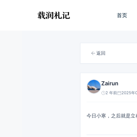
跳
至
首页
内
容
返回
Zairun
2 年前
2025年0
今日小寒，之后就是立