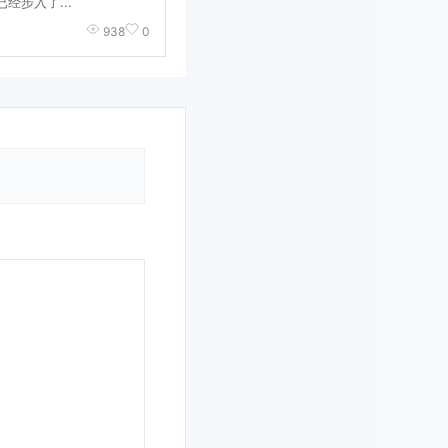
经步入了...
938
0