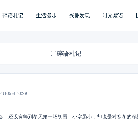
碎语札记
生活漫步
兴趣发现
时光絮语
碎语札记
1月05日 10:29
春，还没有等到冬天第一场初雪。小寒虽小，却也是对寒冬的深