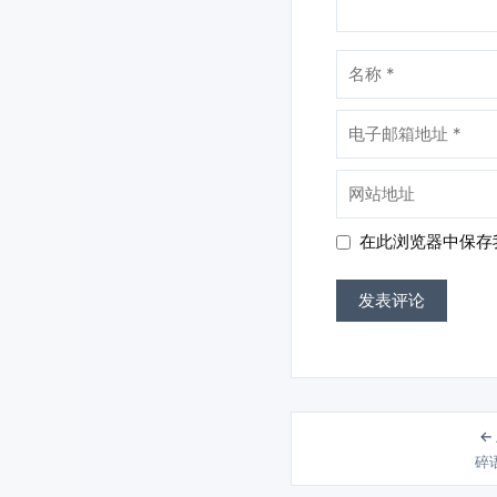
名
称
电
子
邮
网
箱
站
地
地
在此浏览器中保存
址
址
←
碎语