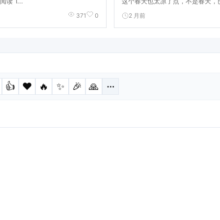
读 1...
这个春天也太凉了点，不是春天，已
2 月前
371
0
👍
❤️
🔥
✨
🎉
🙏
⋯