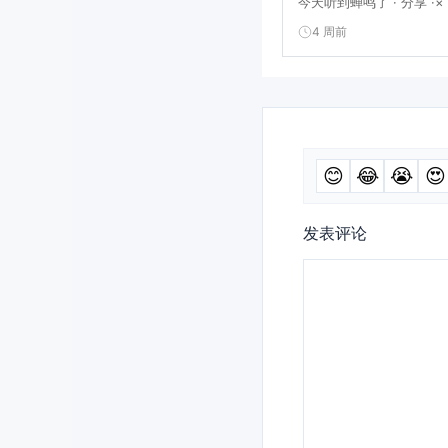
今天听到蝉鸣了 · 分享 ·× 阅
4 周前
😊
😂
😭
😍
发表评论
评
论