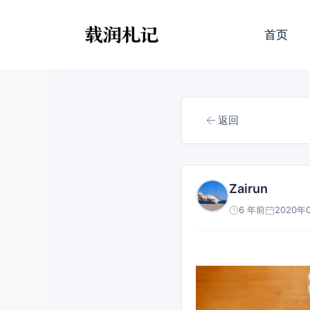
跳
至
首页
内
容
返回
Zairun
6 年前
2020年0