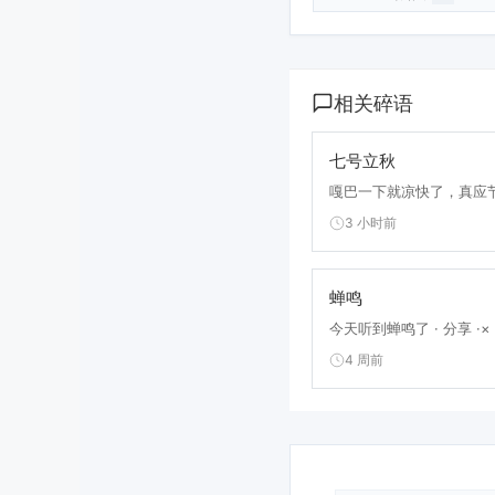
相关碎语
七号立秋
嘎巴一下就凉快了，真应节
3 小时前
蝉鸣
今天听到蝉鸣了 · 分享 ·× 阅
4 周前