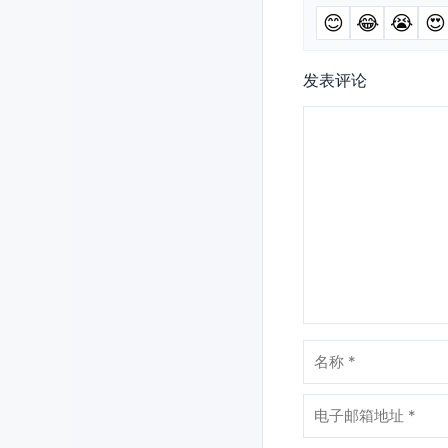
😊
😂
😭
😍
发表评论
评
论
名
称
电
子
邮