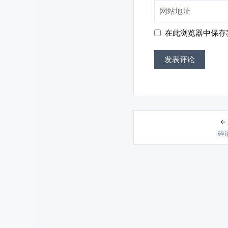
网
箱
站
地
地
在此浏览器中保存
址
址
←
碎语