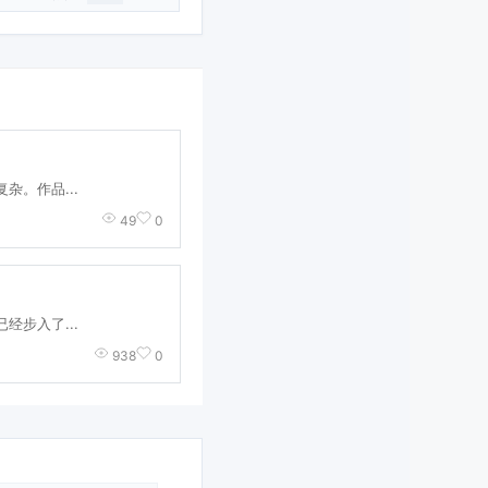
杂。作品...
49
0
经步入了...
938
0