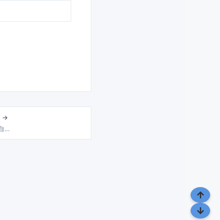
 →
 自…