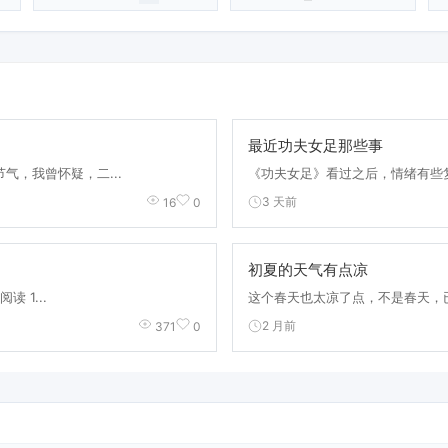
最近功夫女足那些事
气，我曾怀疑，二...
《功夫女足》看过之后，情绪有些复
3 天前
16
0
初夏的天气有点凉
读 1...
这个春天也太凉了点，不是春天，已
2 月前
371
0