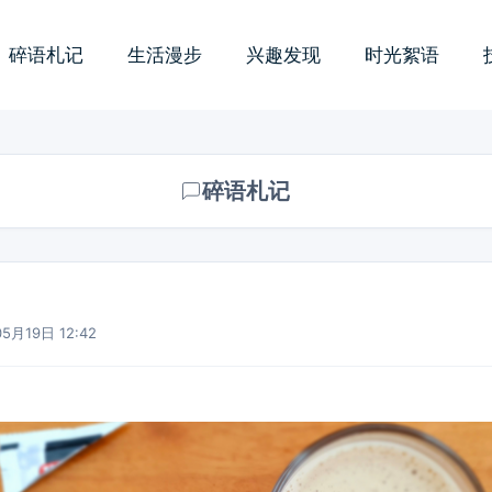
碎语札记
生活漫步
兴趣发现
时光絮语
碎语札记
5月19日 12:42