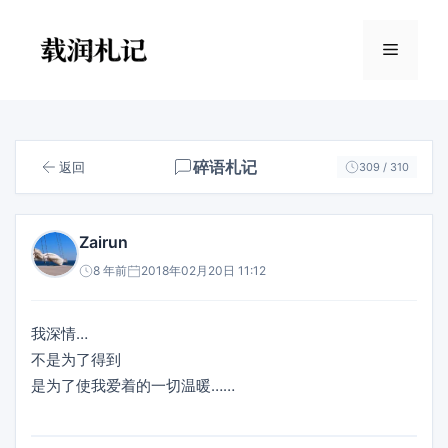
跳
至
菜
内
容
单
碎语札记
返回
309 / 310
Zairun
8 年前
2018年02月20日 11:12
我深情…
不是为了得到
是为了使我爱着的一切温暖……