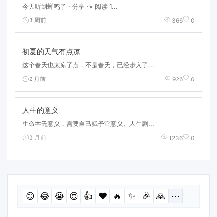
今天听到蝉鸣了 · 分享 ·× 阅读 1...
3 周前
366
0
初夏的天气有点凉
这个春天也太凉了点，不是春天，已经步入了...
2 月前
926
0
人生的意义
生命本无意义，需要自己赋予它意义。人生剧...
3 月前
1236
0
😊
😂
😭
😍
👍
❤️
🔥
✨
🎉
🙏
⋯