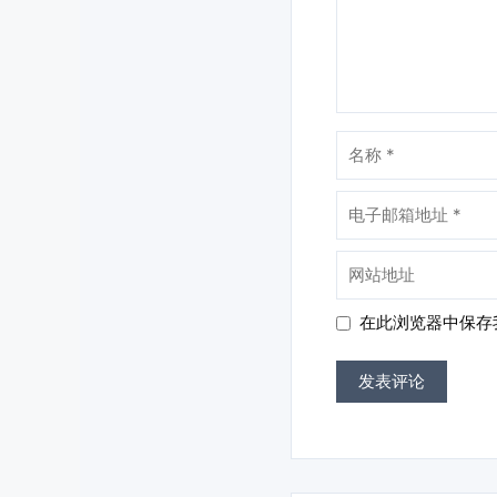
名
称
电
子
邮
网
箱
站
地
地
在此浏览器中保存
址
址