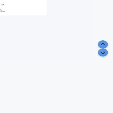
 →
 新…
点滴