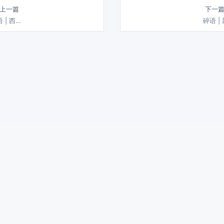
 上一篇
下一篇
 | 西…
碎语 |
雨几十载 润物细无声 | 载润札记，致力于分享生活、 旅行与文化的
Copyright © 2006 载润札记 All Rights Reserved.
关于我们
|
联系我们
|
网站地图