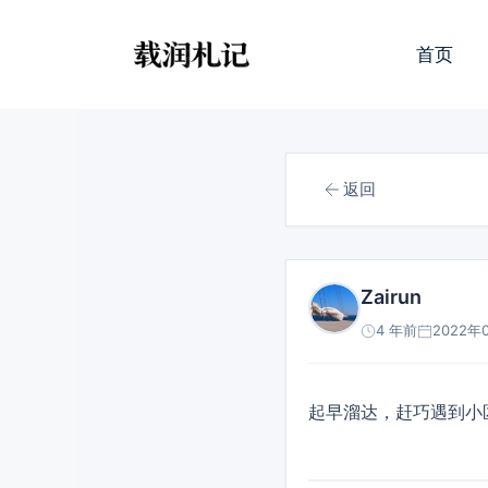
跳
至
首页
内
容
返回
Zairun
4 年前
2022年0
起早溜达，赶巧遇到小