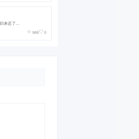
来迟了...
966
0