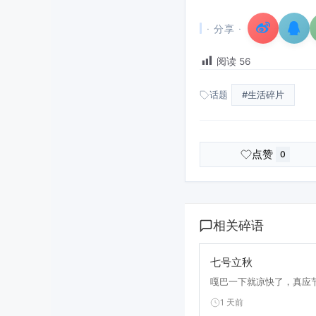
· 分享 ·
阅读
56
话题
#生活碎片
点赞
0
相关碎语
七号立秋
嘎巴一下就凉快了，真应节
1 天前