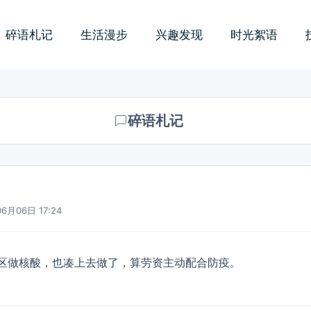
碎语札记
生活漫步
兴趣发现
时光絮语
碎语札记
6月06日 17:24
区做核酸，也凑上去做了，算劳资主动配合防疫。