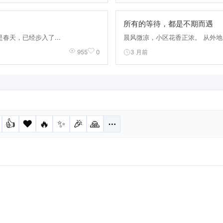
所有的等待，都是不期而遇
春天，已经步入了...
晨风微凉，小区花香正浓。 从外地归
3 月前
955
0
👍
❤️
🔥
✨
🎉
🙏
⋯