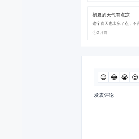
初夏的天气有点凉
这个春天也太凉了点，不是
2 月前
😊
😂
😭
😍
发表评论
评
论