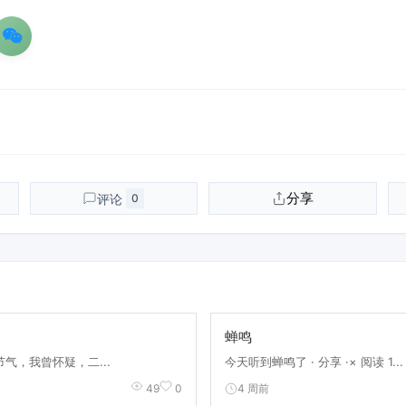
分享
评论
0
蝉鸣
气，我曾怀疑，二...
今天听到蝉鸣了 · 分享 ·× 阅读 1...
4 周前
49
0