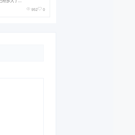
经步入了...
952
0