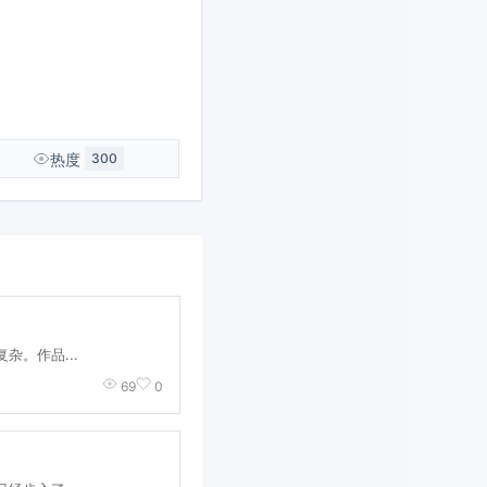
热度
300
杂。作品...
69
0