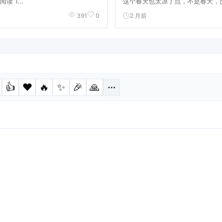
读 1...
这个春天也太凉了点，不是春天，已
2 月前
391
0
👍
❤️
🔥
✨
🎉
🙏
⋯