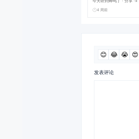
今天听到蝉鸣了 · 分享 ·× 阅
4 周前
😊
😂
😭
😍
发表评论
评
论