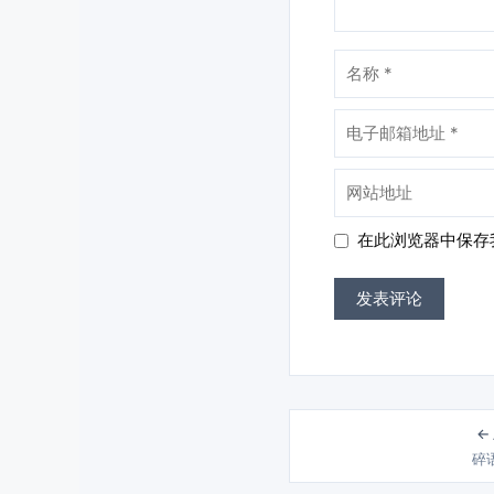
名
称
电
子
邮
网
箱
站
地
地
在此浏览器中保存
址
址
←
碎语