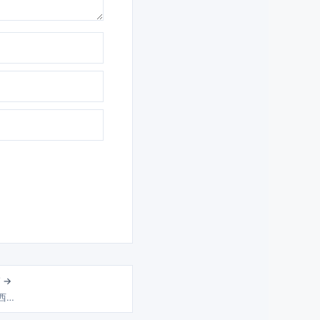
 →
 西…