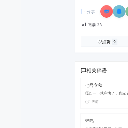
· 分享 ·
阅读
38
点赞
0
相关碎语
七号立秋
嘎巴一下就凉快了，真应节
1 天前
蝉鸣