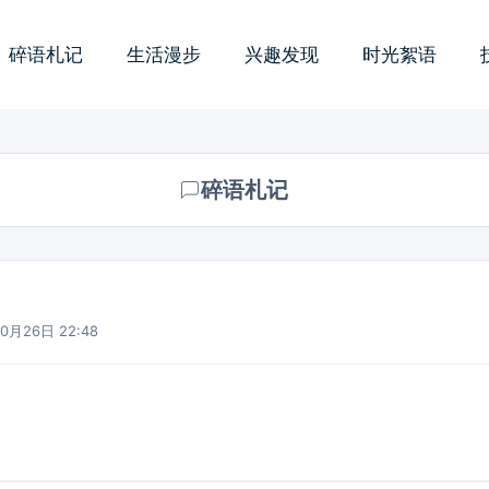
碎语札记
生活漫步
兴趣发现
时光絮语
碎语札记
0月26日 22:48