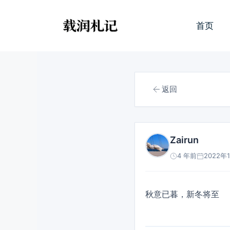
跳
至
首页
内
容
返回
Zairun
4 年前
2022年1
秋意已暮，新冬将至