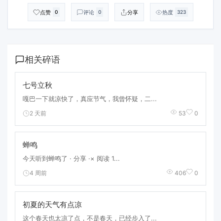
点赞
评论
分享
热度
0
0
323
相关碎语
七号立秋
嘎巴一下就凉快了，真应节气，我曾怀疑，二...
2 天前
53
0
蝉鸣
今天听到蝉鸣了 · 分享 ·× 阅读 1...
4 周前
406
0
初夏的天气有点凉
这个春天也太凉了点，不是春天，已经步入了...