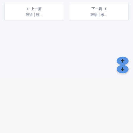
← 上一篇
下一篇 →
碎语 | 碎…
碎语 | 考…
风雨几十载 润物细无声 | 载润札记，致力于分享生活、 旅行与文化
的点滴
Copyright © 2006 载润札记 All Rights Reserved.