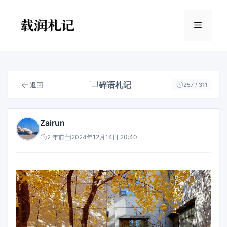
跳
至
菜
内
容
单
碎语札记
返回
257 / 311
Zairun
2 年前
2024年12月14日 20:40