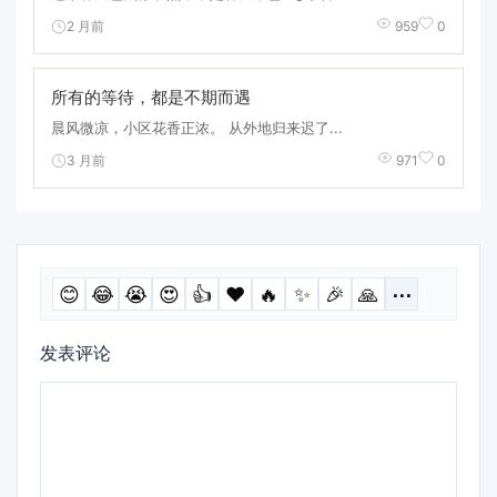
2 月前
959
0
所有的等待，都是不期而遇
晨风微凉，小区花香正浓。 从外地归来迟了...
3 月前
971
0
😊
😂
😭
😍
👍
❤️
🔥
✨
🎉
🙏
⋯
发表评论
评
论