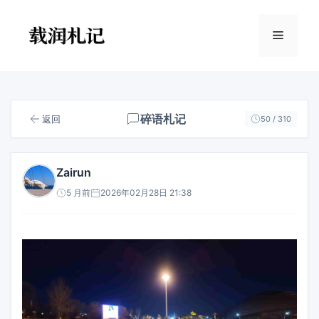
跳
至
菜
内
容
单
碎语札记
返回
50 / 310
Zairun
5 月前
2026年02月28日 21:38