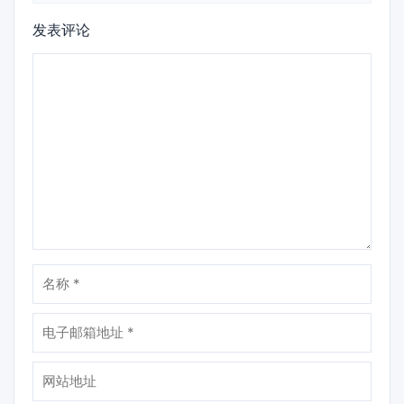
发表评论
评
论
名
称
电
子
邮
网
箱
站
地