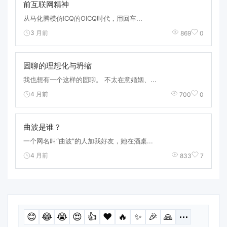
前互联网精神
从马化腾模仿ICQ的OICQ时代，用回车...
3 月前
869
0
固聊的理想化与坍缩
我也想有一个这样的固聊。 不太在意婚姻、...
4 月前
700
0
曲波是谁？
一个网名叫“曲波”的人加我好友，她在酒桌...
4 月前
833
7
😊
😂
😭
😍
👍
❤️
🔥
✨
🎉
🙏
⋯