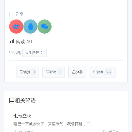
· 分享 ·
阅读
46
话题
#生活碎片
点赞
评论
分享
热度
0
0
595
相关碎语
七号立秋
嘎巴一下就凉快了，真应节气，我曾怀疑，二...