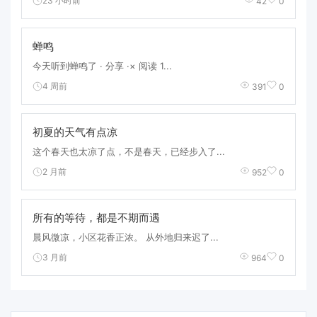
23 小时前
42
0
蝉鸣
今天听到蝉鸣了 · 分享 ·× 阅读 1...
4 周前
391
0
初夏的天气有点凉
这个春天也太凉了点，不是春天，已经步入了...
2 月前
952
0
所有的等待，都是不期而遇
晨风微凉，小区花香正浓。 从外地归来迟了...
3 月前
964
0