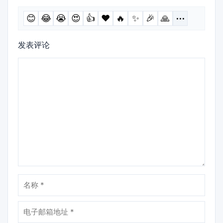
😊
😂
😭
😍
👍
❤️
🔥
✨
🎉
🙏
⋯
发表评论
评
论
名
称
电
子