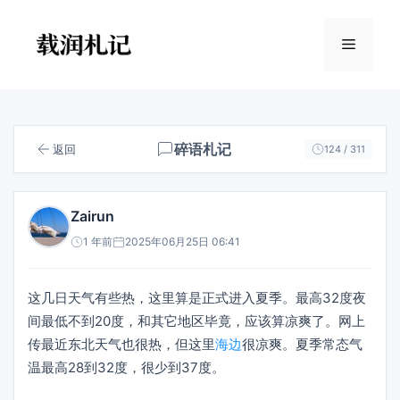
跳
至
菜
内
容
单
碎语札记
返回
124 / 311
Zairun
1 年前
2025年06月25日 06:41
这几日天气有些热，这里算是正式进入夏季。最高32度夜
间最低不到20度，和其它地区毕竟，应该算凉爽了。网上
传最近东北天气也很热，但这里
海边
很凉爽。夏季常态气
温最高28到32度，很少到37度。