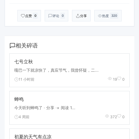
点赞
评论
分享
热度
0
0
320
相关碎语
七号立秋
嘎巴一下就凉快了，真应节气，我曾怀疑，二...
11 小时前
19
0
蝉鸣
今天听到蝉鸣了 · 分享 ·× 阅读 1...
4 周前
372
0
初夏的天气有点凉