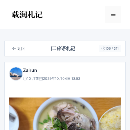
跳
至
菜
内
容
单
碎语札记
返回
106 / 311
Zairun
10 月前
2025年10月04日 18:53