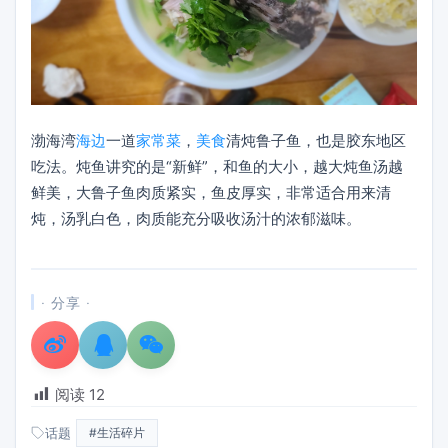
渤海湾
海边
一道
家常菜
，
美食
清炖鲁子鱼，也是胶东地区
吃法。炖鱼讲究的是“新鲜”，和鱼的大小，越大炖鱼汤越
鲜美，大鲁子鱼肉质紧实，鱼皮厚实，非常适合用来清
炖，汤乳白色，肉质能充分吸收汤汁的浓郁滋味。
· 分享 ·
阅读
12
话题
#生活碎片