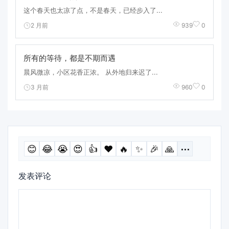
这个春天也太凉了点，不是春天，已经步入了...
2 月前
939
0
所有的等待，都是不期而遇
晨风微凉，小区花香正浓。 从外地归来迟了...
3 月前
960
0
😊
😂
😭
😍
👍
❤️
🔥
✨
🎉
🙏
⋯
发表评论
评
论