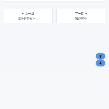
← 上一篇
下一篇 →
左手持蟹右手…
酱虾爬子
风雨几十载 润物细无声 | 载润札记，致力于分享生活、 旅行与文化
的点滴