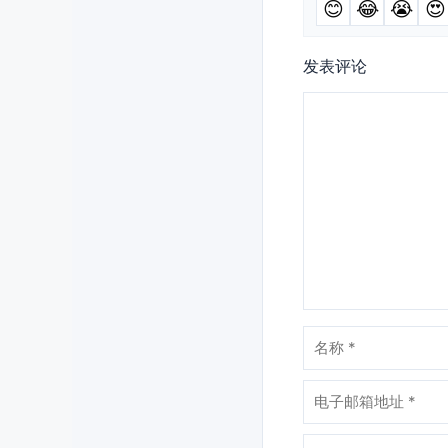
😊
😂
😭
😍
发表评论
评
论
名
称
电
子
邮
网