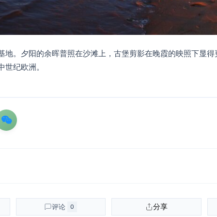
基地。夕阳的余晖普照在沙滩上，古堡剪影在晚霞的映照下显得
中世纪欧洲。
分享
评论
0