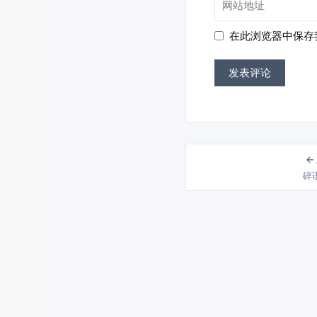
箱
站
地
地
在此浏览器中保存
址
址
←
碎语