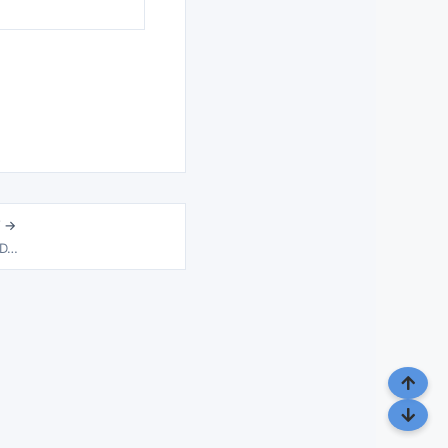
 →
 D…