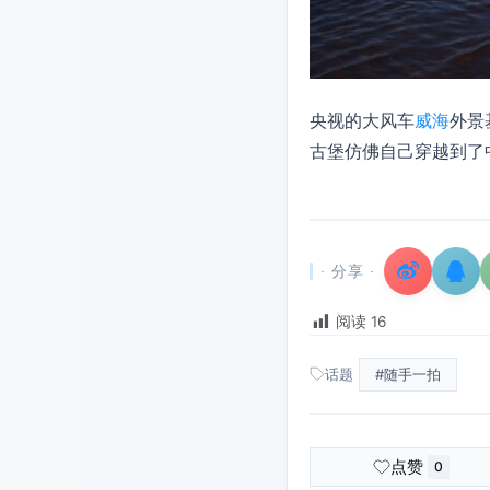
央视的大风车
威海
外景
古堡仿佛自己穿越到了
· 分享 ·
阅读
16
话题
#随手一拍
点赞
0