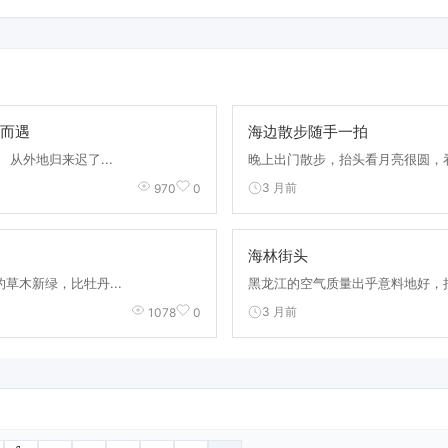
而遇
海边散步随手一拍
从外地归来迟了...
晚上出门散步，抬头看月亮很圆，看
3 月前
970
0
海林街头
草木新绿，比牡丹...
黑龙江的空气质量出乎意料地好，抬
3 月前
1078
0