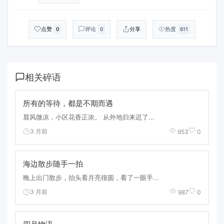
点赞
评论
分享
热度
0
0
611
相关碎语
所有的等待，都是不期而遇
晨风微凉，小区花香正浓。 从外地归来迟了...
3 月前
953
0
海边散步随手一拍
晚上出门散步，抬头看月亮很圆，看了一眼手...
3 月前
987
0