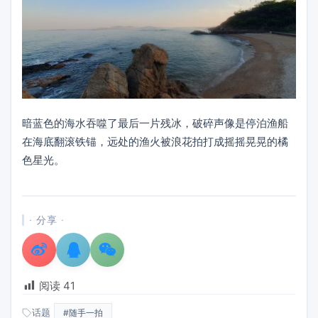
暗蓝色的海水吞噬了最后一片残冰，破碎声像是停泊渔船
在海底翻滚铁锚，远处的渔火被浪花拍打成摇摇晃晃的橘
色星光。
· 分享 ·
阅读
41
话题
#随手一拍