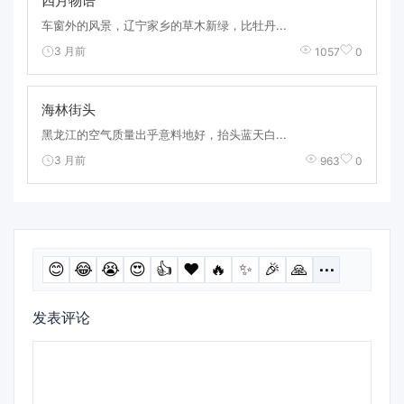
四月物语
车窗外的风景，辽宁家乡的草木新绿，比牡丹...
3 月前
1057
0
海林街头
黑龙江的空气质量出乎意料地好，抬头蓝天白...
3 月前
963
0
😊
😂
😭
😍
👍
❤️
🔥
✨
🎉
🙏
⋯
发表评论
评
论