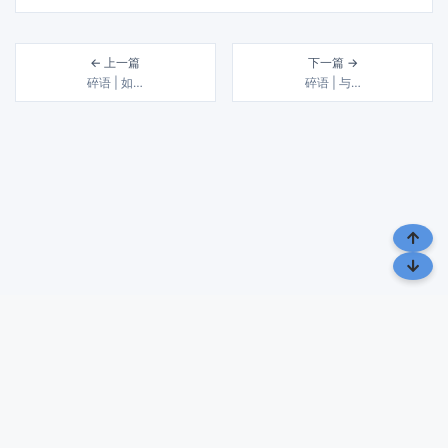
← 上一篇
下一篇 →
碎语 | 如…
碎语 | 与…
风雨几十载 润物细无声 | 载润札记，致力于分享生活、 旅行与文化
的点滴