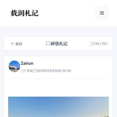
跳
至
菜
内
容
单
碎语札记
返回
145 / 310
Zairun
1 年前
2025年03月06日 20:35