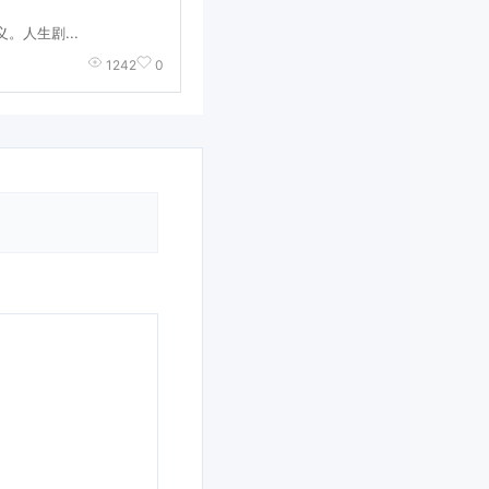
。人生剧...
1242
0