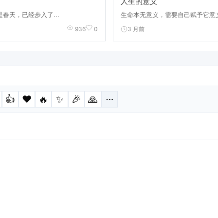
人生的意义
春天，已经步入了...
生命本无意义，需要自己赋予它意义
3 月前
936
0
👍
❤️
🔥
✨
🎉
🙏
⋯