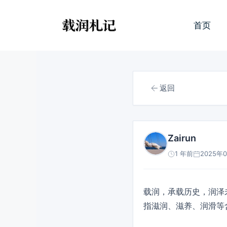
跳
至
首页
内
容
返回
Zairun
1 年前
2025年0
载润，承载历史，润泽未
指滋润、滋养、润滑等