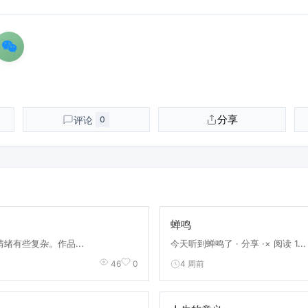
分享
评论
0
蝉鸣
绪有些复杂。作品...
今天听到蝉鸣了 · 分享 ·× 阅读 1...
4 周前
46
0