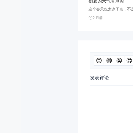
初夏的天气有点凉
这个春天也太凉了点，不是
2 月前
😊
😂
😭
😍
发表评论
评
论