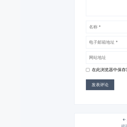
名
称
电
子
邮
网
箱
站
地
地
在此浏览器中保存
址
址
←
碎语