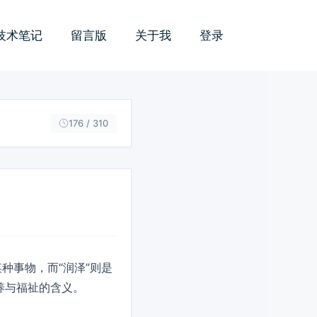
技术笔记
留言版
关于我
登录
176 / 310
种事物，而“润泽”则是
养与福祉的含义。