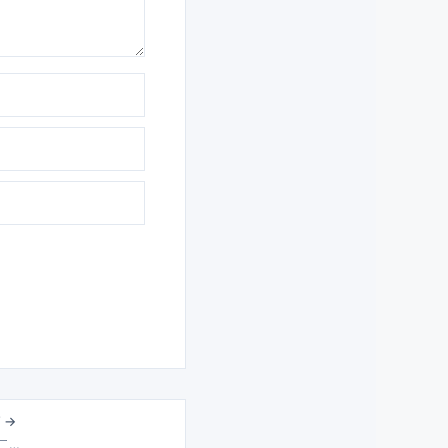
 →
 二…