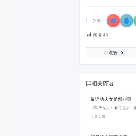
· 分享 ·
阅读
40
点赞
0
相关碎语
最近功夫女足那些事
《功夫女足》看过之后，情
3 天前