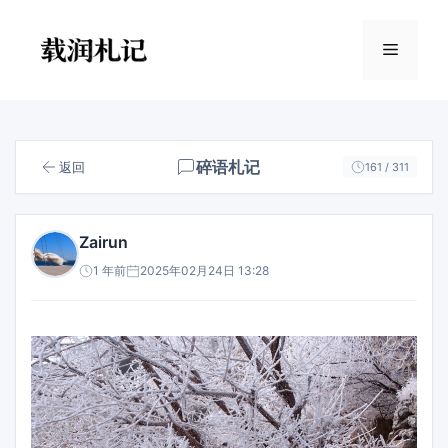
跳
至
菜
内
容
单
碎语札记
返回
161 / 311
Zairun
1 年前
2025年02月24日 13:28