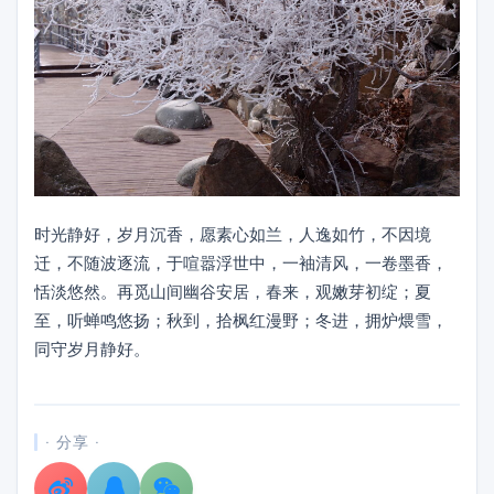
时光静好，岁月沉香，愿素心如兰，人逸如竹，不因境
迁，不随波逐流，于喧嚣浮世中，一袖清风，一卷墨香，
恬淡悠然。再觅山间幽谷安居，春来，观嫩芽初绽；夏
至，听蝉鸣悠扬；秋到，拾枫红漫野；冬进，拥炉煨雪，
同守岁月静好。
· 分享 ·