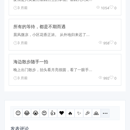
3 月前
1054
0
所有的等待，都是不期而遇
晨风微凉，小区花香正浓。 从外地归来迟了...
3 月前
958
0
海边散步随手一拍
晚上出门散步，抬头看月亮很圆，看了一眼手...
3 月前
992
0
😊
😂
😭
😍
👍
❤️
🔥
✨
🎉
🙏
⋯
发表评论