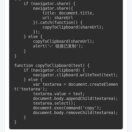
    if (navigator.share) {

        navigator.share({

            title: document.title,

            url: shareUrl

        }).catch(function() {

            copyToClipboard(shareUrl);

        });

    } else {

        copyToClipboard(shareUrl);

        alert('✅ 链接已复制');

    }

}

function copyToClipboard(text) {

    if (navigator.clipboard) {

        navigator.clipboard.writeText(text);

    } else {

        var textarea = document.createElemen
t('textarea');

        textarea.value = text;

        document.body.appendChild(textarea);

        textarea.select();

        document.execCommand('copy');

        document.body.removeChild(textarea);

    }

}