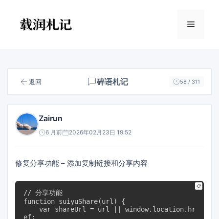
跳
至
菜
内
容
单
碎语札记
返回
58 / 311
Zairun
6 月前
2026年02月23日 19:52
修复分享功能 – 添加复制链接和分享内容
📋
// 分享功能

function suiyuShare(url) {

    var shareUrl = url || window.location.hr
ef;
