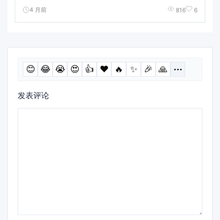
4 月前
816
6
😊
😂
😭
😍
👍
❤️
🔥
✨
🎉
🙏
⋯
发表评论
评
论