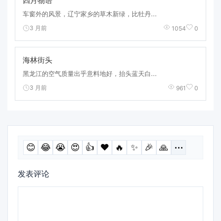
四月物语
车窗外的风景，辽宁家乡的草木新绿，比牡丹...
3 月前
1054
0
海林街头
黑龙江的空气质量出乎意料地好，抬头蓝天白...
3 月前
961
0
😊
😂
😭
😍
👍
❤️
🔥
✨
🎉
🙏
⋯
发表评论
评
论