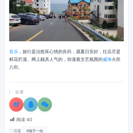
音乐
，旅行是治愈坏心情的良药，愿夏日安好，往后尽是
鲜花烂漫。网上颇具人气的，弥漫着文艺氛围的
威海
火炬
八街。
· 分享 ·
阅读
40
话题
#随手一拍