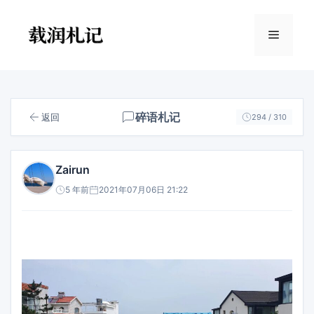
跳
至
菜
内
容
单
碎语札记
返回
294 / 310
Zairun
5 年前
2021年07月06日 21:22