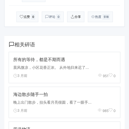
点赞
评论
分享
热度
0
0
518
相关碎语
所有的等待，都是不期而遇
晨风微凉，小区花香正浓。 从外地归来迟了...
3 月前
951
0
海边散步随手一拍
晚上出门散步，抬头看月亮很圆，看了一眼手...
3 月前
985
0