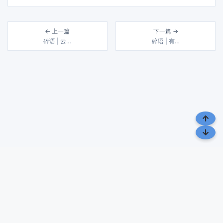
← 上一篇
下一篇 →
碎语 | 云…
碎语 | 有…
风雨几十载 润物细无声 | 载润札记，致力于分享生活、 旅行与文化
的点滴