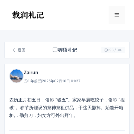
跳
至
菜
内
容
单
碎语札记
返回
193 / 310
Zairun
1 年前
2025年02月10日 01:37
农历正月初五日，俗称 “破五”。家家早晨吃饺子，俗称 “捏
破”。春节所锂设的祭神祭祖供品，于这天撒掉。始能开箱
柜,，劭剪刀，妇女方可外出拜年。