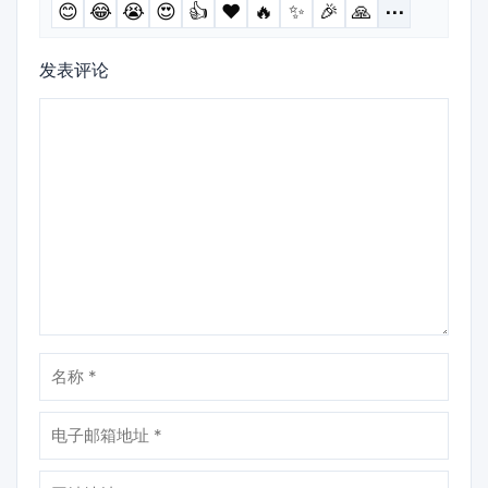
😊
😂
😭
😍
👍
❤️
🔥
✨
🎉
🙏
⋯
发表评论
评
论
名
称
电
子
邮
网