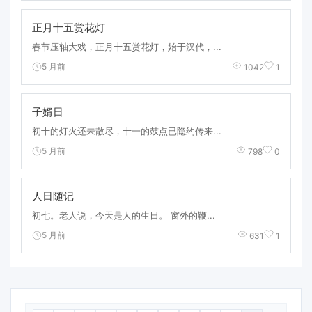
正月十五赏花灯
春节压轴大戏，正月十五赏花灯，始于汉代，...
5 月前
1042
1
子婿日
初十的灯火还未散尽，十一的鼓点已隐约传来...
5 月前
798
0
人日随记
初七。老人说，今天是人的生日。 窗外的鞭...
5 月前
631
1