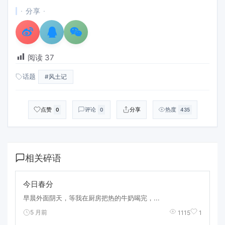
· 分享 ·
阅读
37
话题
#风土记
点赞
评论
分享
热度
0
0
435
相关碎语
今日春分
早晨外面阴天，等我在厨房把热的牛奶喝完，...
5 月前
1115
1