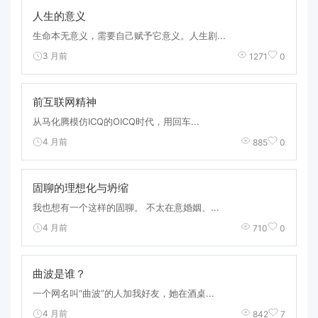
人生的意义
生命本无意义，需要自己赋予它意义。人生剧...
3 月前
1271
0
前互联网精神
从马化腾模仿ICQ的OICQ时代，用回车...
4 月前
885
0
固聊的理想化与坍缩
我也想有一个这样的固聊。 不太在意婚姻、...
4 月前
710
0
曲波是谁？
一个网名叫“曲波”的人加我好友，她在酒桌...
4 月前
842
7