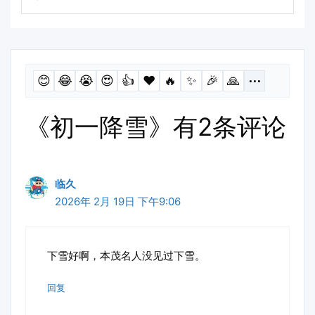
😊
😂
😭
😍
👍
❤️
🔥
✨
🎉
🙏
⋯
《初一降雪》有2条评论
临久
2026年 2月 19日 下午9:06
下雪好啊，本茂名人没见过下雪。
回复