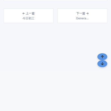
← 上一篇
下一篇 →
今日初三
Genera…
风雨几十载 润物细无声 | 载润札记，致力于分享生活、 旅行与文化
的点滴