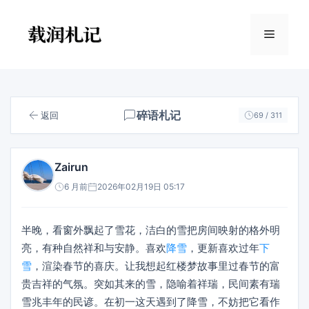
跳
至
菜
内
容
单
碎语札记
返回
69 / 311
Zairun
6 月前
2026年02月19日 05:17
半晚，看窗外飘起了雪花，洁白的雪把房间映射的格外明
亮，有种自然祥和与安静。喜欢
降雪
，更新喜欢过年
下
雪
，渲染春节的喜庆。让我想起红楼梦故事里过春节的富
贵吉祥的气氛。突如其来的雪，隐喻着祥瑞，民间素有瑞
雪兆丰年的民谚。在初一这天遇到了降雪，不妨把它看作