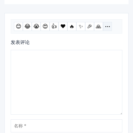
😊
😂
😭
😍
👍
❤️
🔥
✨
🎉
🙏
⋯
发表评论
评
论
名
称