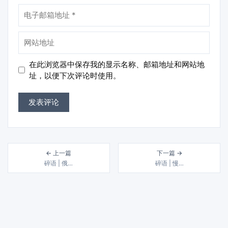
电
子
邮
网
箱
站
地
地
在此浏览器中保存我的显示名称、邮箱地址和网站地
址
址
址，以便下次评论时使用。
← 上一篇
下一篇 →
碎语 | 俄…
碎语 | 慢…