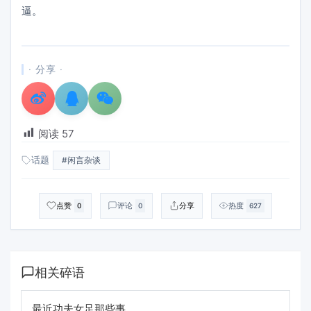
逼。
· 分享 ·
阅读
57
话题
#闲言杂谈
点赞
评论
分享
热度
0
0
627
相关碎语
最近功夫女足那些事