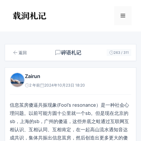
跳
至
菜
内
容
单
碎语札记
返回
263 / 311
Zairun
2 年前
2024年10月23日 18:20
信息茧房傻逼共振现象(Fool’s resonance）是一种社会心
理问题。以前可能方圆十公里就一个sb。但是现在北京的
sb，上海的sb，广州的傻逼，这些井底之蛙通过互联网互
相认识、互相认同、互相肯定，在一起高山流水遇知音达
成共识，集体共振出信息茧房，然后创造出更多更大的傻