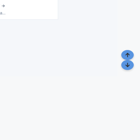
 →
ra…
点滴