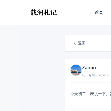
跳
至
首页
内
容
返回
Zairun
6 月前
2026年0
今天初二，庆祝一下。