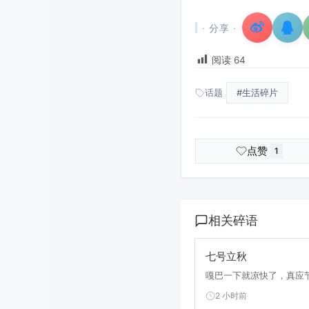
· 分享 ·
阅读
64
话题
#生活碎片
点赞
1
相关碎语
七号立秋
嘎巴一下就凉快了，真应节
2 小时前