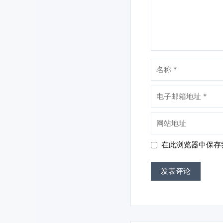
名
称
电
子
邮
网
箱
站
地
地
在此浏览器中保存
址
址