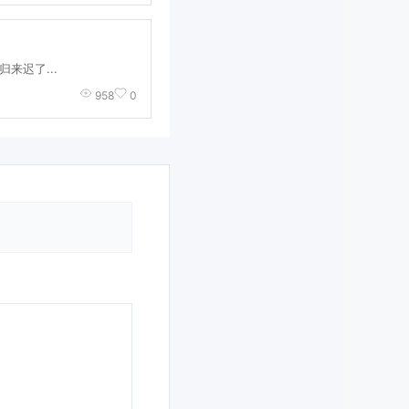
来迟了...
958
0