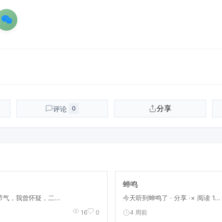
分享
评论
0
蝉鸣
气，我曾怀疑，二...
今天听到蝉鸣了 · 分享 ·× 阅读 1...
4 周前
16
0