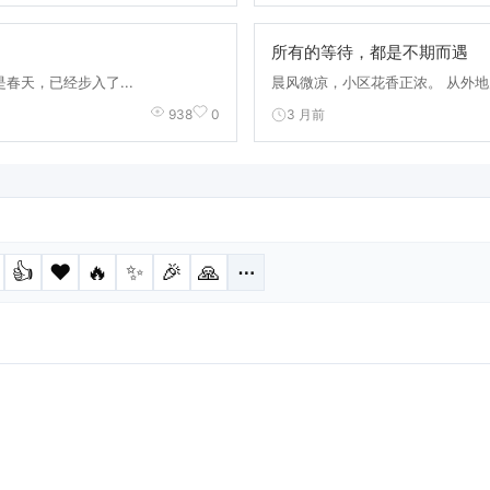
所有的等待，都是不期而遇
春天，已经步入了...
晨风微凉，小区花香正浓。 从外地归
3 月前
938
0
👍
❤️
🔥
✨
🎉
🙏
⋯