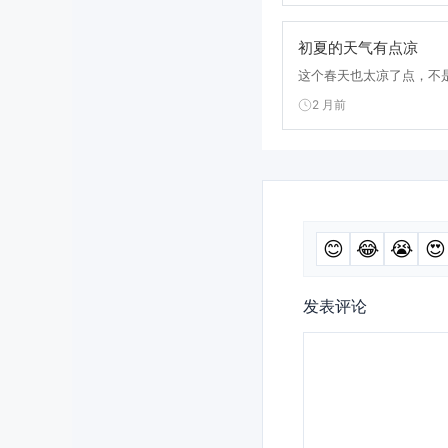
初夏的天气有点凉
这个春天也太凉了点，不是
2 月前
😊
😂
😭
😍
发表评论
评
论