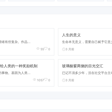
人生的意义
绪有些复杂。作品...
生命本无意义，需要自己赋予它意义
3 月前
55
0
给人类的一种奖励机制
玻璃橱窗两侧的目光交汇
事物。基因为人类...
已记不清多少年，没在社交平台主动
3 月前
1057
0