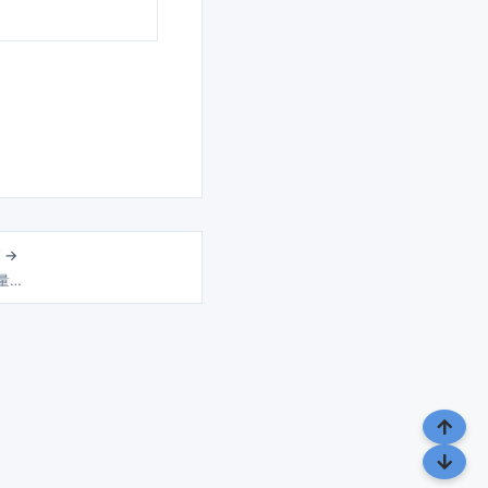
 →
 量…