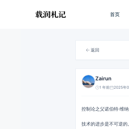
跳
至
首页
内
容
返回
Zairun
1 年前
2025年0
控制论之父诺伯特·维纳
技术的进步是不可逆的