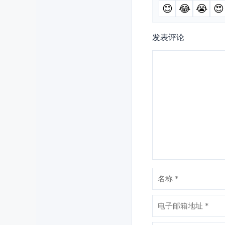
😊
😂
😭
😍
发表评论
评
论
名
称
电
子
邮