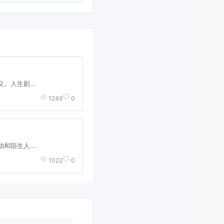
。人生剧...
1249
0
和陌生人...
1022
0