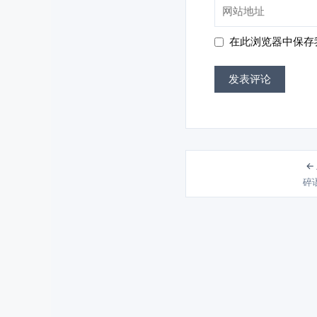
网
箱
站
地
地
在此浏览器中保存
址
址
←
碎语