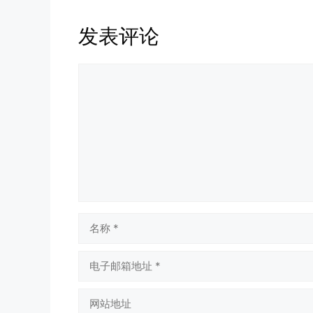
发表评论
评
论
名
称
电
子
邮
网
箱
站