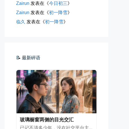
Zairun
发表在《
今日初三
》
Zairun
发表在《
初一降雪
》
临久
发表在《
初一降雪
》
海边散步随手一拍
晚上出门散步，抬头看月亮很圆，...
📅 04-30 21:41
👤 Zairun
📝 最新碎语
玻璃橱窗两侧的目光交汇
已记不清多少年，没在社交平台主...
📅 04-30 07:47
👤 Zairun