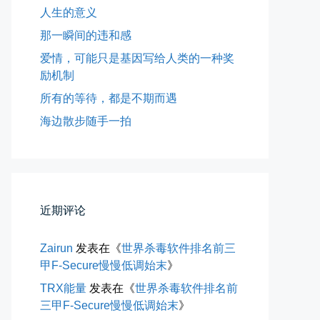
人生的意义
那一瞬间的违和感
爱情，可能只是基因写给人类的一种奖
励机制
所有的等待，都是不期而遇
海边散步随手一拍
所有的等待，都是不期而遇
近期评论
晨风微凉，小区花香正浓。 从外...
Zairun
发表在《
世界杀毒软件排名前三
📅 05-04 12:35
👤 Zairun
甲F-Secure慢慢低调始末
》
TRX能量
发表在《
世界杀毒软件排名前
三甲F-Secure慢慢低调始末
》