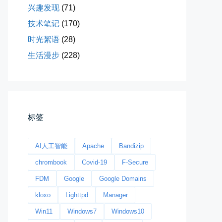
兴趣发现
(71)
技术笔记
(170)
时光絮语
(28)
生活漫步
(228)
今日春分
早晨外面阴天，等我在厨房把热的...
标签
📅 03-20 06:35
👤 Zairun
AI人工智能
Apache
Bandizip
chrombook
Covid-19
F-Secure
FDM
Google
Google Domains
kloxo
Lighttpd
Manager
Win11
Windows7
Windows10
影子是我的情人