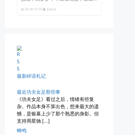
四月物语
车窗外的风景，辽宁家乡的草木新...
📅 04-29 20:49
👤 Zairun
最新碎语札记
最近功夫女足那些事
《功夫女足》看过之后，情绪有些复
杂。作品本身不算出色，想来最大的遗
憾，是银幕上少了那个熟悉的身影。但
支持周星驰 […]
海林街头
蝉鸣
黑龙江的空气质量出乎意料地好，...