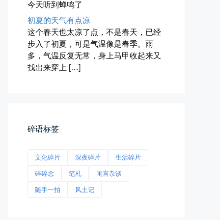
今天听到蝉鸣了
📅 04-27 19:30
👤 Zairun
初夏的天气有点凉
这个春天也太凉了点，不是春天，已经
步入了初夏，可是气温像是春季。雨
多，气温反复无常，身上马甲收起来又
找出来穿上 […]
前互联网精神
从马化腾模仿ICQ的OICQ时...
碎语标签
📅 04-25 21:39
👤 Zairun
文化碎片
深夜碎片
生活碎片
碎碎念
笔札
闲言杂谈
随手一拍
风土记