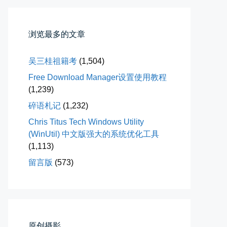
落雪音乐下载最稳定音乐源
浏览最多的文章
落雪音乐下载，最稳定音乐源（推...
📅 04-10 17:19
👤 Zairun
吴三桂祖籍考
(1,504)
Free Download Manager设置使用教程
(1,239)
碎语札记
(1,232)
Chris Titus Tech Windows Utility
(WinUtil) 中文版强大的系统优化工具
(1,113)
春雪挂树枝
留言版
(573)
早晨在厨房时一抬头，看到窗外已...
📅 04-06 08:28
👤 Zairun
原创摄影