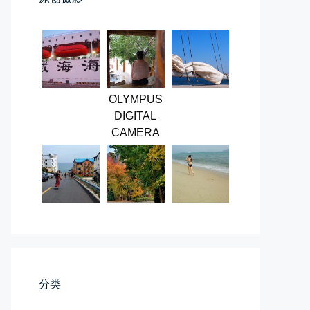
第一次AI视频创作手记
第一次用AI做视频，我把许嵩歌...
OLYMPUS
DIGITAL
📅 03-31 22:37
👤 Zairun
CAMERA
桃花乱落如红雨
李贺“桃花乱落如红雨”与纳兰性...
分类
📅 03-22 09:31
👤 Zairun