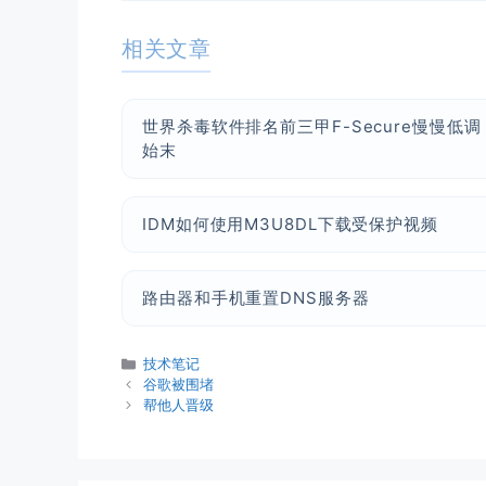
相关文章
世界杀毒软件排名前三甲F-Secure慢慢低调
始末
IDM如何使用M3U8DL下载受保护视频
路由器和手机重置DNS服务器
分
技术笔记
类
谷歌被围堵
帮他人晋级