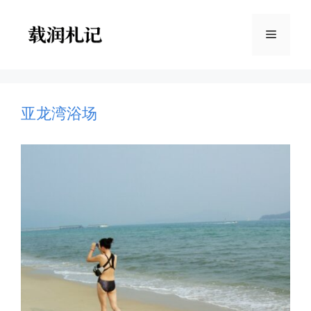
跳
至
菜
内
容
单
亚龙湾浴场