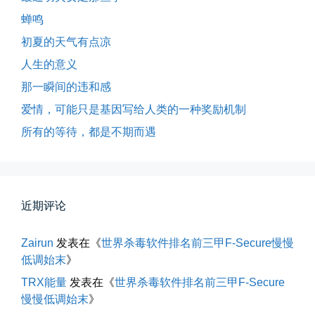
蝉鸣
所有的等待，都是不期而遇
初夏的天气有点凉
晨风微凉，小区花香正浓。 从外...
人生的意义
📅 05-04 12:35
👤 Zairun
那一瞬间的违和感
爱情，可能只是基因写给人类的一种奖励机制
所有的等待，都是不期而遇
近期评论
海边散步随手一拍
晚上出门散步，抬头看月亮很圆，...
Zairun
发表在《
世界杀毒软件排名前三甲F-Secure慢慢
低调始末
》
📅 04-30 21:41
👤 Zairun
TRX能量
发表在《
世界杀毒软件排名前三甲F-Secure
慢慢低调始末
》