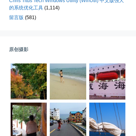
Chris Titus Tech Windows Utility (WinUtil) 中文版强大
的系统优化工具
(1,114)
留言版
(581)
春雪挂树枝
原创摄影
早晨在厨房时一抬头，看到窗外已...
📅 04-06 08:28
👤 Zairun
第一次AI视频创作手记
第一次用AI做视频，我把许嵩歌...