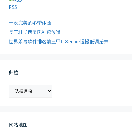
RSS
一次完美的冬季体验
吴三桂辽西吴氏神秘族谱
世界杀毒软件排名前三甲F-Secure慢慢低调始末
所有的等待，都是不期而遇
晨风微凉，小区花香正浓。 从外...
📅 05-04 12:35
👤 Zairun
归档
归
档
海边散步随手一拍
网站地图
晚上出门散步，抬头看月亮很圆，...