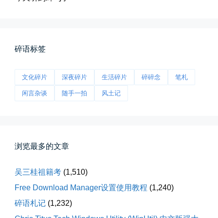
前互联网精神
从马化腾模仿ICQ的OICQ时...
碎语标签
📅 04-25 21:39
👤 Zairun
文化碎片
深夜碎片
生活碎片
碎碎念
笔札
闲言杂谈
随手一拍
风土记
浏览最多的文章
落雪音乐下载最稳定音乐源
落雪音乐下载，最稳定音乐源（推...
吴三桂祖籍考
(1,510)
Free Download Manager设置使用教程
(1,240)
📅 04-10 17:19
👤 Zairun
碎语札记
(1,232)