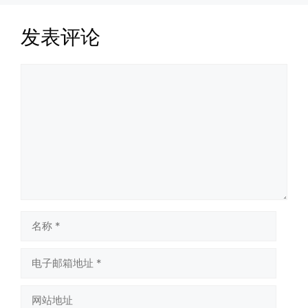
发表评论
评
论
名
称
电
子
邮
网
箱
站