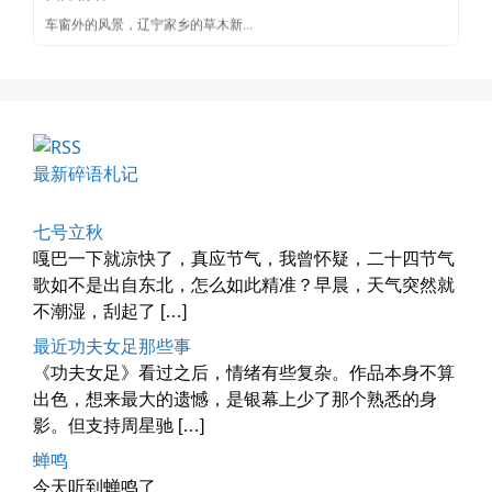
📅 04-29 20:49
👤 Zairun
最新碎语札记
七号立秋
海林街头
嘎巴一下就凉快了，真应节气，我曾怀疑，二十四节气
黑龙江的空气质量出乎意料地好，...
歌如不是出自东北，怎么如此精准？早晨，天气突然就
不潮湿，刮起了 […]
📅 04-27 19:30
👤 Zairun
最近功夫女足那些事
《功夫女足》看过之后，情绪有些复杂。作品本身不算
出色，想来最大的遗憾，是银幕上少了那个熟悉的身
影。但支持周星驰 […]
蝉鸣
今天听到蝉鸣了