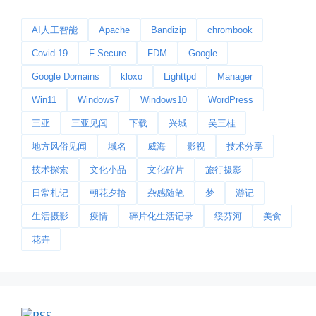
AI人工智能
Apache
Bandizip
chrombook
今日春分
Covid-19
F-Secure
FDM
Google
早晨外面阴天，等我在厨房把热的...
Google Domains
kloxo
Lighttpd
Manager
📅 03-20 06:35
👤 Zairun
Win11
Windows7
Windows10
WordPress
三亚
三亚见闻
下载
兴城
吴三桂
地方风俗见闻
域名
威海
影视
技术分享
技术探索
文化小品
文化碎片
旅行摄影
日常札记
朝花夕拾
杂感随笔
梦
游记
生活摄影
疫情
碎片化生活记录
绥芬河
美食
影子是我的情人
花卉
我的影子是我的情人，心是仇敌—...
📅 03-12 22:16
👤 Zairun