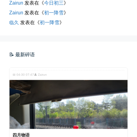
Zairun
发表在《
今日初三
》
Zairun
发表在《
初一降雪
》
临久
发表在《
初一降雪
》
玻璃橱窗两侧的目光交汇
已记不清多少年，没在社交平台主...
📝 最新碎语
📅 04-30 07:47
👤 Zairun
四月物语
车窗外的风景，辽宁家乡的草木新...