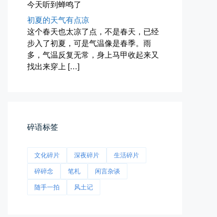
今天听到蝉鸣了
黑龙江的空气质量出乎意料地好，...
初夏的天气有点凉
📅 04-27 19:30
👤 Zairun
这个春天也太凉了点，不是春天，已经
步入了初夏，可是气温像是春季。雨
多，气温反复无常，身上马甲收起来又
找出来穿上 […]
前互联网精神
碎语标签
从马化腾模仿ICQ的OICQ时...
📅 04-25 21:39
👤 Zairun
文化碎片
深夜碎片
生活碎片
碎碎念
笔札
闲言杂谈
随手一拍
风土记