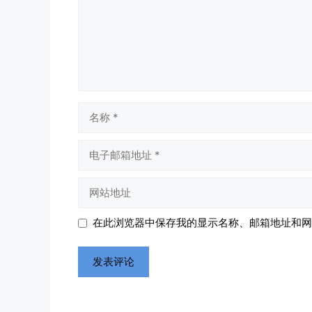
名
称
电
子
邮
网
箱
站
地
地
在此浏览器中保存我的显示名称、邮箱地址和网
址
址