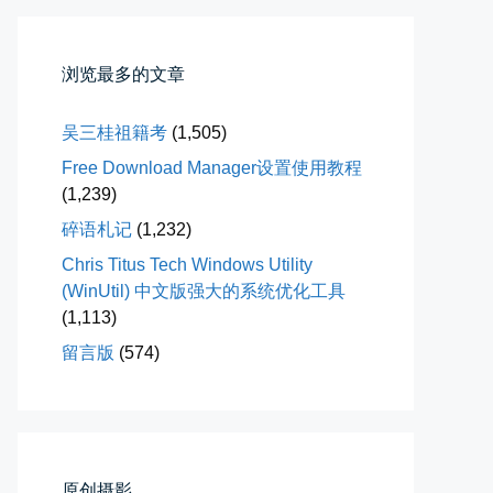
落雪音乐下载最稳定音乐源
浏览最多的文章
落雪音乐下载，最稳定音乐源（推...
吴三桂祖籍考
(1,505)
📅 04-10 17:19
👤 Zairun
Free Download Manager设置使用教程
(1,239)
碎语札记
(1,232)
Chris Titus Tech Windows Utility
(WinUtil) 中文版强大的系统优化工具
(1,113)
春雪挂树枝
留言版
(574)
早晨在厨房时一抬头，看到窗外已...
📅 04-06 08:28
👤 Zairun
原创摄影