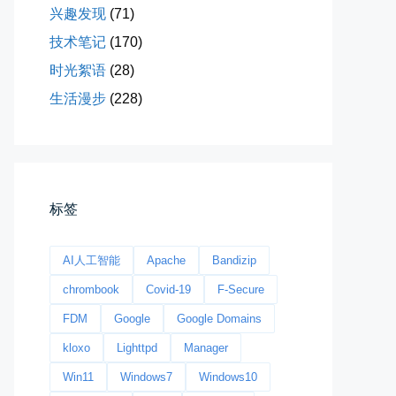
兴趣发现
(71)
技术笔记
(170)
时光絮语
(28)
生活漫步
(228)
今日春分
早晨外面阴天，等我在厨房把热的...
标签
📅 03-20 06:35
👤 Zairun
AI人工智能
Apache
Bandizip
chrombook
Covid-19
F-Secure
FDM
Google
Google Domains
kloxo
Lighttpd
Manager
Win11
Windows7
Windows10