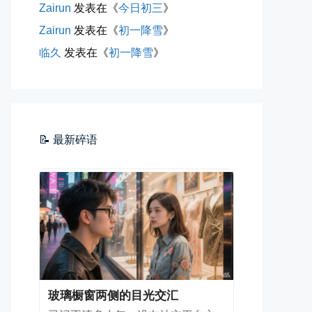
Zairun
发表在《
今日初三
》
Zairun
发表在《
初一降雪
》
临久
发表在《
初一降雪
》
海边散步随手一拍
晚上出门散步，抬头看月亮很圆，...
📅 04-30 21:41
👤 Zairun
📝 最新碎语
玻璃橱窗两侧的目光交汇
已记不清多少年，没在社交平台主...
📅 04-30 07:47
👤 Zairun