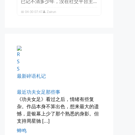
四月物语
车窗外的风景，辽宁家乡的草木新...
📅 04-29 20:49
👤 Zairun
最新碎语札记
最近功夫女足那些事
《功夫女足》看过之后，情绪有些复
杂。作品本身不算出色，想来最大的遗
憾，是银幕上少了那个熟悉的身影。但
支持周星驰 […]
蝉鸣
海林街头