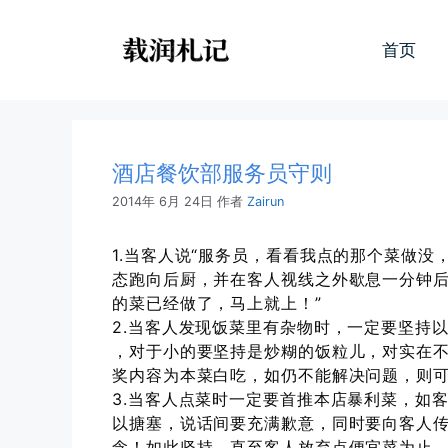
跳
至
首页
内
容
酒店餐饮部服务员守则
2014年 6月 24日
作者
Zairun
1.当客人说“服务员，看看我点的那个菜做没
态跑向后厨，并在客人视线之外歇息一分钟后
的菜已经做了，马上就上！”
2.当客人发现饭菜里有杂物时，一定要坚持
，对于小的要坚持是炒糊的饭粒儿，对实在
奖内容为本菜白吃，如仍不能解决问题，则
3.当客人点菜时一定要首推本店暴利菜，如
以搪塞，说话间要充满歉意，同时要向客人
念！如此坚持，直至客人放弃点便宜菜为止