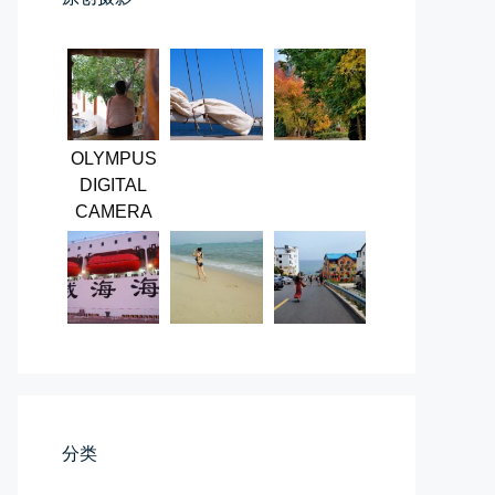
第一次AI视频创作手记
OLYMPUS
第一次用AI做视频，我把许嵩歌...
DIGITAL
CAMERA
📅 03-31 22:37
👤 Zairun
桃花乱落如红雨
分类
李贺“桃花乱落如红雨”与纳兰性...
📅 03-22 09:31
👤 Zairun