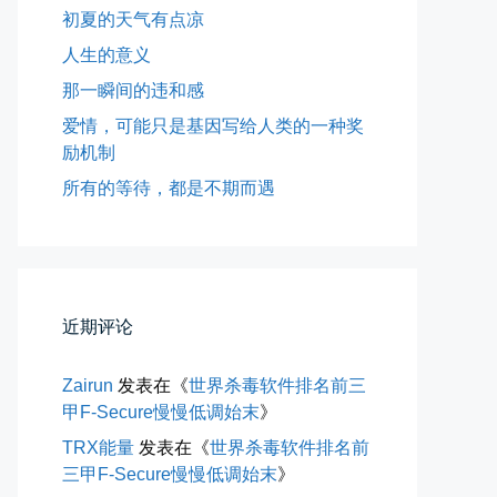
初夏的天气有点凉
人生的意义
那一瞬间的违和感
爱情，可能只是基因写给人类的一种奖
励机制
所有的等待，都是不期而遇
近期评论
所有的等待，都是不期而遇
晨风微凉，小区花香正浓。 从外...
Zairun
发表在《
世界杀毒软件排名前三
📅 05-04 12:35
👤 Zairun
甲F-Secure慢慢低调始末
》
TRX能量
发表在《
世界杀毒软件排名前
三甲F-Secure慢慢低调始末
》