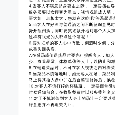
4.当客人不满意起身要走之际，一定要挡在
服务员要以女顾客为重点，视情况组成人墙，
哥大姐，老板太太，您就在这吃吧”等温馨语
5.当客人在好酒与普通酒之间不断征询意见
势开瓶倒酒，同时要笑逐颜开地对那个人大加
这样有眼光的人都点这个酒呢！”
6.要对埋单的客人心中有数，倒酒时少倒，
或丢失回头客。
7.在盛汤或传送热品时要先行提醒客人，如
少、衣着暴露、体格单薄等人士，以防止和
8.在端送菜品时，不可在客人视线之内对着
9.当菜品不慎落地时，如无客人在场，菜品
马上将其拾入盘中并在后台整理修饰后，换
10.对客人不慎打碎的杯碟瓶，一定要面带
时候通知前台，在收取餐费时以服务费的名
11.对于不慎溅落到客人身上的汤汁一定要
好意思并不再追究为止。