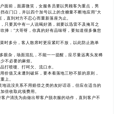
客户面前，面露微笑，女服务员要以男顾客为重点，男
挡在门口，并以四个加号以上的含糖量不断地应用“大
言，直到对方不忍心而重新落座为止。
时，只要其中有一人说喝好酒，就要以迅雷不及掩耳之
吹捧：“大哥呀，你真的好有品味呀，要知道很多像您
分菜时多分，客人散席时更应紧盯不放，以此防止跑单
人多眼杂，场面混乱，不能一一提醒，应尽量远离头发稀
减少不必要的麻烦。
菜品打喷嚏、打呵欠、流口水。
利用价值又未遭到破坏，要本着落地三秒不脏的原则，
盘重上。
微笑地说没关系不用赔偿之类的友好话语，但应在适当的
义加倍收取此项费用。
以替客户清洗为由做出帮客户脱衣服的动作，直到客户不