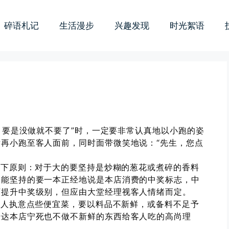
碎语札记
生活漫步
兴趣发现
时光絮语
，要是没做就不要了”时，一定要非常认真地以小跑的姿
再小跑至客人面前，同时面带微笑地说：“先生，您点
以下原则：对于大的要坚持是炒糊的葱花或煮碎的香料
不能坚持的要一本正经地说是本店消费的中奖标志，中
可提升中奖级别，但应由大堂经理视客人情绪而定。
客人执意点些便宜菜，要以料品不新鲜，或备料不足予
传达本店宁死也不做不新鲜的东西给客人吃的高尚理
。