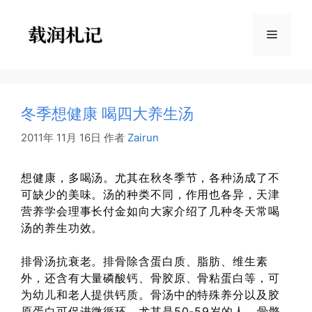
跳
至
菜
内
容
单
冬季想健康 喝四大养生汤
2011年 11月 16日
作者
Zairun
想健康，多喝汤。尤其在秋冬季节，各种汤成了不
可缺少的美味。汤的种类不同，作用也各异，天津
营养学会理事长付金如向大家介绍了几种冬天常喝
汤的养生功效。
排骨汤抗衰老。排骨除含蛋白质、脂肪、维生素
外，还含有大量磷酸钙、骨胶原、骨粘蛋白等，可
为幼儿和老人提供钙质。骨汤中的特殊养分以及胶
原蛋白可促进微循环，尤其是50-59岁的人，骨骼