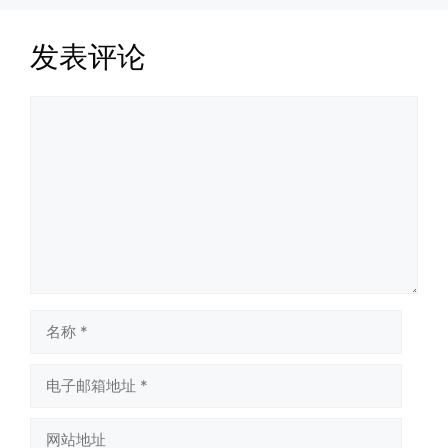
发表评论
评
论
名
称
电
子
邮
网
箱