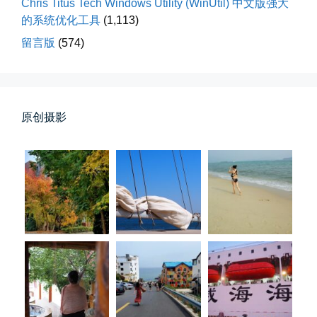
Chris Titus Tech Windows Utility (WinUtil) 中文版强大
的系统优化工具
(1,113)
留言版
(574)
原创摄影
春雪挂树枝
早晨在厨房时一抬头，看到窗外已...
📅 04-06 08:28
👤 Zairun