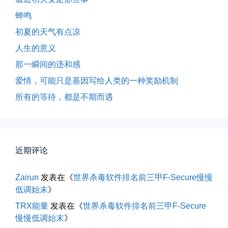
蝉鸣
初夏的天气有点凉
所有的等待，都是不期而遇
人生的意义
晨风微凉，小区花香正浓。 从外...
那一瞬间的违和感
📅 05-04 12:35
👤 Zairun
爱情，可能只是基因写给人类的一种奖励机制
所有的等待，都是不期而遇
近期评论
Zairun
发表在《
世界杀毒软件排名前三甲F-Secure慢慢
海边散步随手一拍
低调始末
》
晚上出门散步，抬头看月亮很圆，...
TRX能量
发表在《
世界杀毒软件排名前三甲F-Secure
📅 04-30 21:41
👤 Zairun
慢慢低调始末
》