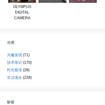
第一次AI视频创作手记
OLYMPUS
第一次用AI做视频，我把许嵩歌...
DIGITAL
CAMERA
📅 03-31 22:37
👤 Zairun
分类
兴趣发现
(71)
技术笔记
(170)
桃花乱落如红雨
时光絮语
(28)
李贺“桃花乱落如红雨”与纳兰性...
生活漫步
(228)
📅 03-22 09:31
👤 Zairun
标签