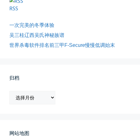
RSS
一次完美的冬季体验
吴三桂辽西吴氏神秘族谱
世界杀毒软件排名前三甲F-Secure慢慢低调始末
所有的等待，都是不期而遇
晨风微凉，小区花香正浓。 从外...
归档
📅 05-04 12:35
👤 Zairun
归
档
网站地图