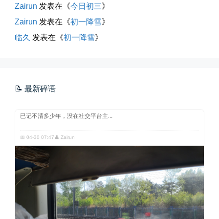
Zairun
发表在《
今日初三
》
Zairun
发表在《
初一降雪
》
临久
发表在《
初一降雪
》
玻璃橱窗两侧的目光交汇
📝 最新碎语
已记不清多少年，没在社交平台主...
📅 04-30 07:47
👤 Zairun
四月物语