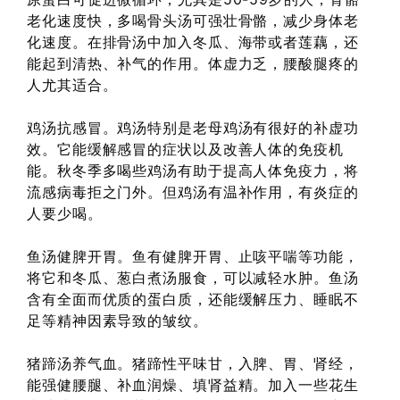
老化速度快，多喝骨头汤可强壮骨骼，减少身体老
化速度。在排骨汤中加入冬瓜、海带或者莲藕，还
能起到清热、补气的作用。体虚力乏，腰酸腿疼的
人尤其适合。
鸡汤抗感冒。鸡汤特别是老母鸡汤有很好的补虚功
效。它能缓解感冒的症状以及改善人体的免疫机
能。秋冬季多喝些鸡汤有助于提高人体免疫力，将
流感病毒拒之门外。但鸡汤有温补作用，有炎症的
人要少喝。
鱼汤健脾开胃。鱼有健脾开胃、止咳平喘等功能，
将它和冬瓜、葱白煮汤服食，可以减轻水肿。鱼汤
含有全面而优质的蛋白质，还能缓解压力、睡眠不
足等精神因素导致的皱纹。
猪蹄汤养气血。猪蹄性平味甘，入脾、胃、肾经，
能强健腰腿、补血润燥、填肾益精。加入一些花生