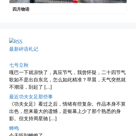
车窗外的风景，辽宁家乡的草木新...
📅 04-29 20:49
👤 Zairun
最新碎语札记
七号立秋
嘎巴一下就凉快了，真应节气，我曾怀疑，二十四节气
歌如不是出自东北，怎么如此精准？早晨，天气突然就
海林街头
不潮湿，刮起了 […]
黑龙江的空气质量出乎意料地好，...
最近功夫女足那些事
📅 04-27 19:30
👤 Zairun
《功夫女足》看过之后，情绪有些复杂。作品本身不算
出色，想来最大的遗憾，是银幕上少了那个熟悉的身
影。但支持周星驰 […]
蝉鸣
今天听到蝉鸣了