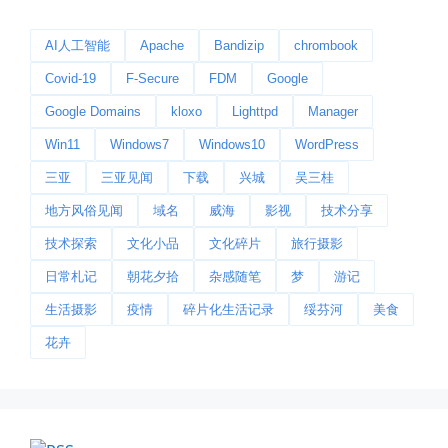
AI人工智能
Apache
Bandizip
chrombook
Covid-19
F-Secure
FDM
Google
今日春分
Google Domains
kloxo
Lighttpd
Manager
早晨外面阴天，等我在厨房把热的...
Win11
Windows7
Windows10
WordPress
📅 03-20 06:35
👤 Zairun
三亚
三亚见闻
下载
兴城
吴三桂
地方风俗见闻
域名
威海
影视
技术分享
技术探索
文化小品
文化碎片
旅行摄影
日常札记
朝花夕拾
杂感随笔
梦
游记
生活摄影
疫情
碎片化生活记录
绥芬河
美食
花卉
影子是我的情人
我的影子是我的情人，心是仇敌—...
📅 03-12 22:16
👤 Zairun