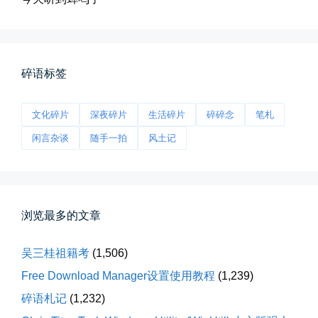
前互联网精神
碎语标签
从马化腾模仿ICQ的OICQ时...
文化碎片
深夜碎片
生活碎片
碎碎念
笔札
📅 04-25 21:39
👤 Zairun
闲言杂谈
随手一拍
风土记
浏览最多的文章
吴三桂祖籍考
(1,506)
落雪音乐下载最稳定音乐源
Free Download Manager设置使用教程
(1,239)
落雪音乐下载，最稳定音乐源（推...
碎语札记
(1,232)
📅 04-10 17:19
👤 Zairun