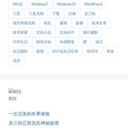
Win11
Windows7
Windows10
WordPress
三亚
三亚见闻
下载
兴城
吴三桂
地方风俗见闻
域名
威海
影视
技术分享
前互联网精神
技术探索
文化小品
文化碎片
旅行摄影
从马化腾模仿ICQ的OICQ时...
日常札记
朝花夕拾
杂感随笔
梦
游记
📅 04-25 21:39
👤 Zairun
生活摄影
疫情
碎片化生活记录
绥芬河
美食
花卉
RSS
落雪音乐下载最稳定音乐源
一次完美的冬季体验
落雪音乐下载，最稳定音乐源（推...
吴三桂辽西吴氏神秘族谱
📅 04-10 17:19
👤 Zairun