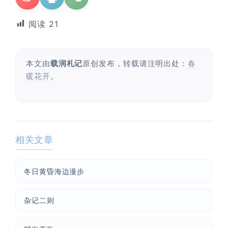
晨风微凉，小区花香正浓。 从外...
阅读
21
📅 05-04 12:35
👤 Zairun
本文由
载润札记
原创发布，转载请注明出处：
春
暖花开
。
海边散步随手一拍
相关文章
晚上出门散步，抬头看月亮很圆，...
冬日黄昏海边漫步
📅 04-30 21:41
👤 Zairun
杂记二则