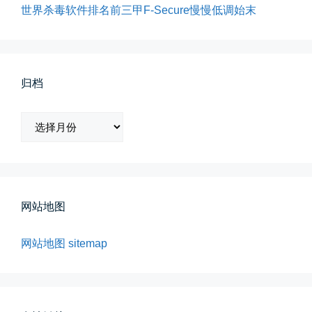
世界杀毒软件排名前三甲F-Secure慢慢低调始末
归档
归
档
春雪挂树枝
早晨在厨房时一抬头，看到窗外已...
📅 04-06 08:28
👤 Zairun
网站地图
网站地图
sitemap