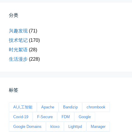
四月物语
车窗外的风景，辽宁家乡的草木新...
分类
📅 04-29 20:49
👤 Zairun
兴趣发现
(71)
技术笔记
(170)
时光絮语
(28)
生活漫步
(228)
海林街头
标签
黑龙江的空气质量出乎意料地好，...
📅 04-27 19:30
👤 Zairun
AI人工智能
Apache
Bandizip
chrombook
Covid-19
F-Secure
FDM
Google
Google Domains
kloxo
Lighttpd
Manager