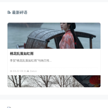
📝 最新碎语
桃花乱落如红雨
李贺“桃花乱落如红雨”与纳兰性...
📅 03-22 09:31
👤 Zairun