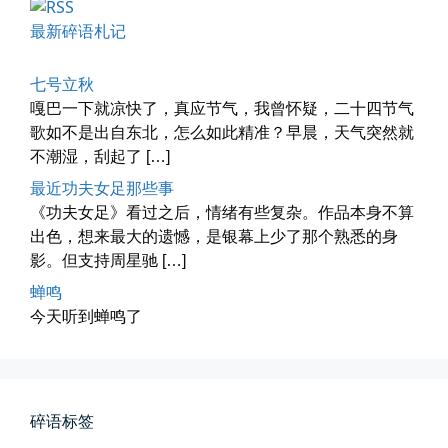
今日春分
最新碎语札记
早晨外面阴天，等我在厨房把热的...
📅 03-20 06:35
👤 Zairun
七号立秋
嘎巴一下就凉快了，真应节气，我曾怀疑，二十四节气
歌如不是出自东北，怎么如此精准？早晨，天气突然就
不潮湿，刮起了 […]
最近功夫女足那些事
《功夫女足》看过之后，情绪有些复杂。作品本身不算
出色，想来最大的遗憾，是银幕上少了那个熟悉的身
影。但支持周星驰 […]
影子是我的情人
蝉鸣
我的影子是我的情人，心是仇敌—...
今天听到蝉鸣了
📅 03-12 22:16
👤 Zairun
碎语标签