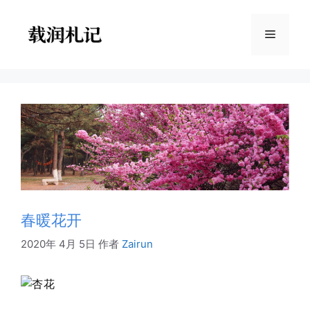
跳
至
菜
内
容
单
春暖花开
2020年 4月 5日
作者
Zairun