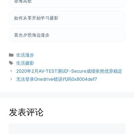
望海高歌
如何从零开始学习摄影
玻璃橱窗两侧的目光交汇
已记不清多少年，没在社交平台主...
晨光夕照海边漫步
📅 04-30 07:47
👤 Zairun
分
生活漫步
类
标
生活摄影
签
2020年2月AV-TEST测试F-Secure成绩依然优异稳定
无法登录Onedrive错误代码0x8004def7
四月物语
发表评论
车窗外的风景，辽宁家乡的草木新...
评
📅 04-29 20:49
👤 Zairun
论