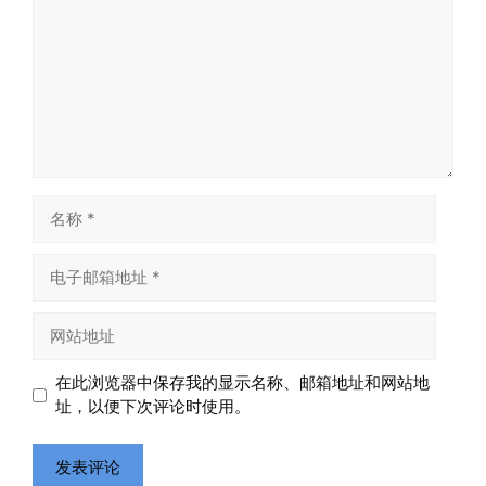
海林街头
名
黑龙江的空气质量出乎意料地好，...
称
电
📅 04-27 19:30
👤 Zairun
子
邮
网
箱
站
地
地
在此浏览器中保存我的显示名称、邮箱地址和网站地
址
址
址，以便下次评论时使用。
前互联网精神