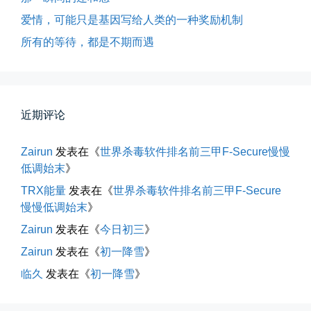
爱情，可能只是基因写给人类的一种奖励机制
所有的等待，都是不期而遇
春雪挂树枝
早晨在厨房时一抬头，看到窗外已...
近期评论
📅 04-06 08:28
👤 Zairun
Zairun
发表在《
世界杀毒软件排名前三甲F-Secure慢慢
低调始末
》
TRX能量
发表在《
世界杀毒软件排名前三甲F-Secure
慢慢低调始末
》
Zairun
发表在《
今日初三
》
第一次AI视频创作手记
Zairun
发表在《
初一降雪
》
第一次用AI做视频，我把许嵩歌...
临久
发表在《
初一降雪
》
📅 03-31 22:37
👤 Zairun