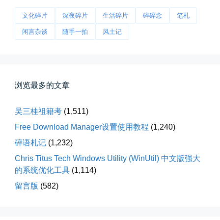
文化碎片
深夜碎片
生活碎片
碎碎念
笔札
闲言杂谈
随手一拍
风土记
所有的等待，都是不期而遇
晨风微凉，小区花香正浓。 从外...
浏览最多的文章
📅 05-04 12:35
👤 Zairun
吴三桂祖籍考
(1,511)
Free Download Manager设置使用教程
(1,240)
碎语札记
(1,232)
Chris Titus Tech Windows Utility (WinUtil) 中文版强大
的系统优化工具
(1,114)
海边散步随手一拍
留言版
(582)
晚上出门散步，抬头看月亮很圆，...
📅 04-30 21:41
👤 Zairun