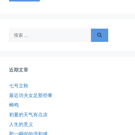
从马化腾模仿ICQ的OICQ时...
📅 04-25 21:39
👤 Zairun
搜
索：
近期文章
落雪音乐下载最稳定音乐源
七号立秋
落雪音乐下载，最稳定音乐源（推...
最近功夫女足那些事
📅 04-10 17:19
👤 Zairun
蝉鸣
初夏的天气有点凉
人生的意义
那一瞬间的违和感