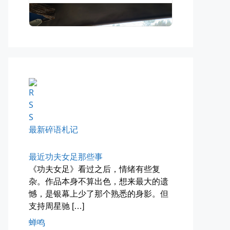
四月物语
车窗外的风景，辽宁家乡的草木新...
📅 04-29 20:49
👤 Zairun
最新碎语札记
最近功夫女足那些事
《功夫女足》看过之后，情绪有些复
杂。作品本身不算出色，想来最大的遗
憾，是银幕上少了那个熟悉的身影。但
海林街头
支持周星驰 […]
黑龙江的空气质量出乎意料地好，...
蝉鸣
📅 04-27 19:30
👤 Zairun