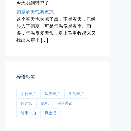
今天听到蝉鸣了
初夏的天气有点凉
这个春天也太凉了点，不是春天，已经
步入了初夏，可是气温像是春季。雨
多，气温反复无常，身上马甲收起来又
找出来穿上 […]
前互联网精神
从马化腾模仿ICQ的OICQ时...
📅 04-25 21:39
👤 Zairun
碎语标签
文化碎片
深夜碎片
生活碎片
碎碎念
笔札
闲言杂谈
随手一拍
风土记