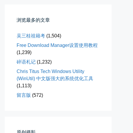
落雪音乐下载最稳定音乐源
落雪音乐下载，最稳定音乐源（推...
浏览最多的文章
📅 04-10 17:19
👤 Zairun
吴三桂祖籍考
(1,504)
Free Download Manager设置使用教程
(1,239)
碎语札记
(1,232)
Chris Titus Tech Windows Utility
春雪挂树枝
(WinUtil) 中文版强大的系统优化工具
早晨在厨房时一抬头，看到窗外已...
(1,113)
留言版
(572)
📅 04-06 08:28
👤 Zairun
原创摄影