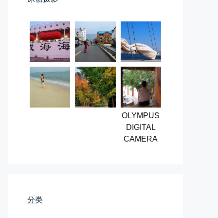
第一次AI视频创作手记
第一次用AI做视频，我把许嵩歌...
📅 03-31 22:37
👤 Zairun
OLYMPUS
DIGITAL
CAMERA
桃花乱落如红雨
李贺“桃花乱落如红雨”与纳兰性...
📅 03-22 09:31
👤 Zairun
分类