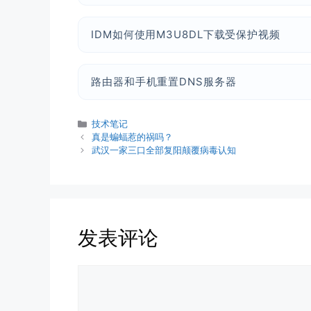
IDM如何使用M3U8DL下载受保护视频
路由器和手机重置DNS服务器
分
技术笔记
类
真是蝙蝠惹的祸吗？
武汉一家三口全部复阳颠覆病毒认知
发表评论
评
论