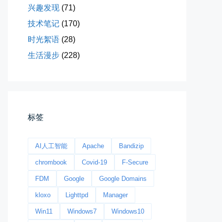
兴趣发现
(71)
技术笔记
(170)
时光絮语
(28)
生活漫步
(228)
今日春分
早晨外面阴天，等我在厨房把热的...
📅 03-20 06:35
👤 Zairun
标签
AI人工智能
Apache
Bandizip
chrombook
Covid-19
F-Secure
FDM
Google
Google Domains
影子是我的情人
kloxo
Lighttpd
Manager
我的影子是我的情人，心是仇敌—...
Win11
Windows7
Windows10