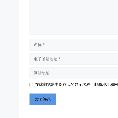
名
称
电
子
邮
网
箱
站
地
地
在此浏览器中保存我的显示名称、邮箱地址和网
址
址