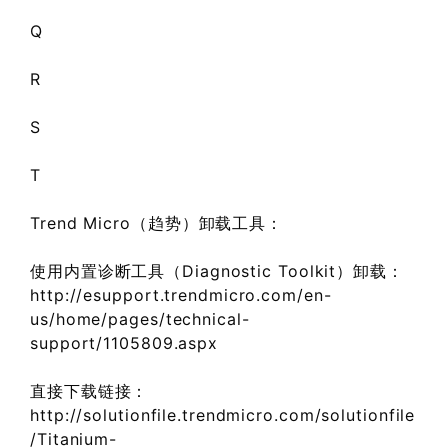
Q
R
S
T
Trend Micro（趋势）卸载工具：
使用内置诊断工具（Diagnostic Toolkit）卸载：
http://esupport.trendmicro.com/en-
us/home/pages/technical-
support/1105809.aspx
直接下载链接：
http://solutionfile.trendmicro.com/solutionfile
/Titanium-