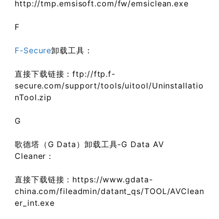
http://tmp.emsisoft.com/fw/emsiclean.exe
F
F-Secure
卸载工具：
直接下载链接：ftp://ftp.f-
secure.com/support/tools/uitool/Uninstallatio
nTool.zip
G
歌德塔（G Data）卸载工具-G Data AV
Cleaner：
直接下载链接：https://www.gdata-
china.com/fileadmin/datant_qs/TOOL/AVClean
er_int.exe