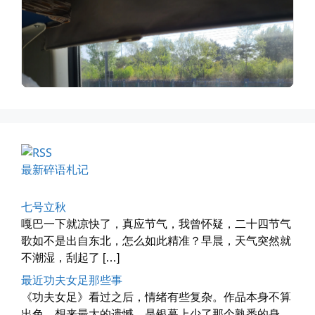
四月物语
车窗外的风景，辽宁家乡的草木新...
📅 04-29 20:49
👤 Zairun
最新碎语札记
七号立秋
嘎巴一下就凉快了，真应节气，我曾怀疑，二十四节气
歌如不是出自东北，怎么如此精准？早晨，天气突然就
不潮湿，刮起了 […]
海林街头
最近功夫女足那些事
黑龙江的空气质量出乎意料地好，...
《功夫女足》看过之后，情绪有些复杂。作品本身不算
📅 04-27 19:30
👤 Zairun
出色，想来最大的遗憾，是银幕上少了那个熟悉的身