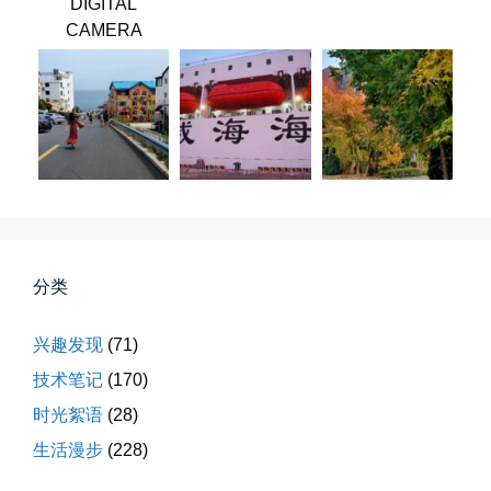
DIGITAL
CAMERA
第一次AI视频创作手记
第一次用AI做视频，我把许嵩歌...
📅 03-31 22:37
👤 Zairun
分类
兴趣发现
(71)
技术笔记
(170)
桃花乱落如红雨
时光絮语
(28)
李贺“桃花乱落如红雨”与纳兰性...
生活漫步
(228)