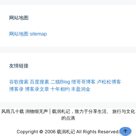
网站地图
网站地图
sitemap
海边散步随手一拍
晚上出门散步，抬头看月亮很圆，...
📅 04-30 21:41
👤 Zairun
友情链接
谷歌搜索
百度搜素
二猫Blog
缙哥哥博客
卢松松博客
博客录
博客录文章
十年相约
丰盈润金
风雨几十载 润物细无声 | 载润札记，致力于分享生活、 旅行与文化
玻璃橱窗两侧的目光交汇
的点滴
已记不清多少年，没在社交平台主...
Copyright © 2006 载润札记 All Rights Reserved.