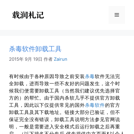
跳
至
菜
内
容
单
杀毒软件卸载工具
2015年 9月 19日
作者
Zairun
有时候由于各种原因导致之前安装
杀毒
软件无法完
全卸载，进而导致一些不友好的问题发生，这个时
候我们便需要卸载工具（当然我们建议优先选择官
方的）的帮忙。由于国内杀软几乎不提供官方卸载
工具，因此以下仅提供常见的国外
杀毒软件
的官方
卸载工具及其下载地址。链接大部分已验证，但不
保证完全没有错误，卸载工具说明方法参见官网说
明，一般是需要进入安全模式后运行卸载之后再重
启。（以下排名不分先后,优先提供中文页面&以个人