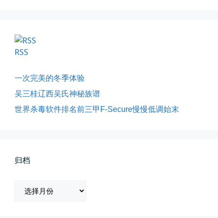
影子是我的情人
我的影子是我的情人，心是仇敌—...
📅 03-12 22:16
👤 Zairun
RSS
一次完美的冬季体验
吴三桂辽西吴氏神秘族谱
世界杀毒软件排名前三甲F-Secure慢慢低调始末
所有的等待，都是不期而遇
晨风微凉，小区花香正浓。 从外...
归档
📅 05-04 12:35
👤 Zairun
归
档