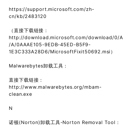
https://support.microsoft.com/zh-
cn/kb/2483120
（直接下载链接：
http://download.microsoft.com/download/0/A
/A/0AAAE105-9EDB-45ED-B5F9-
1E3C333A28D6/MicrosoftFixit50692.msi）
Malwarebytes卸载工具：
直接下载链接：
http://www.malwarebytes.org/mbam-
clean.exe
N
诺顿(Norton)卸载工具-Norton Removal Tool：