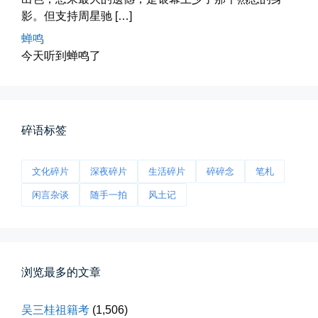
影。但支持周星驰 […]
蝉鸣
今天听到蝉鸣了
碎语标签
前互联网精神
从马化腾模仿ICQ的OICQ时...
文化碎片
深夜碎片
生活碎片
碎碎念
笔札
📅 04-25 21:39
👤 Zairun
闲言杂谈
随手一拍
风土记
浏览最多的文章
吴三桂祖籍考
(1,506)