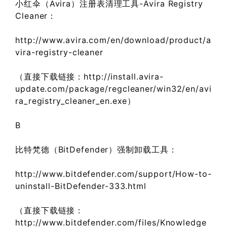
小红伞（Avira）注册表清理工具-Avira Registry
Cleaner：
http://www.avira.com/en/download/product/a
vira-registry-cleaner
（直接下载链接：http://install.avira-
update.com/package/regcleaner/win32/en/avi
ra_registry_cleaner_en.exe）
B
比特梵德（BitDefender）强制卸载工具：
http://www.bitdefender.com/support/How-to-
uninstall-BitDefender-333.html
（直接下载链接：
http://www.bitdefender.com/files/Knowledge