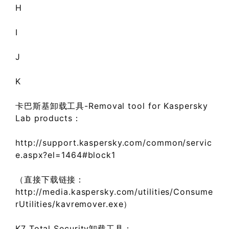
H
I
J
K
卡巴斯基卸载工具-Removal tool for Kaspersky
Lab products：
http://support.kaspersky.com/common/servic
e.aspx?el=1464#block1
（直接下载链接：
http://media.kaspersky.com/utilities/Consume
rUtilities/kavremover.exe）
K7 Total Security卸载工具：