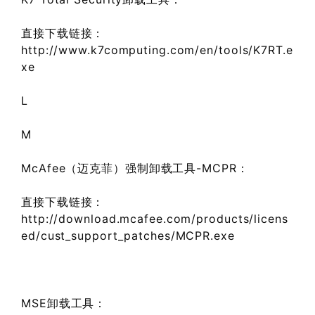
直接下载链接：
http://www.k7computing.com/en/tools/K7RT.e
xe
L
M
McAfee（迈克菲）强制卸载工具-MCPR：
直接下载链接：
http://download.mcafee.com/products/licens
ed/cust_support_patches/MCPR.exe
MSE卸载工具：