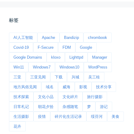
📅 03-22 09:31
👤 Zairun
标签
AI人工智能
Apache
Bandizip
chrombook
Covid-19
F-Secure
FDM
Google
Google Domains
kloxo
Lighttpd
Manager
今日春分
Win11
Windows7
Windows10
WordPress
早晨外面阴天，等我在厨房把热的...
三亚
三亚见闻
下载
兴城
吴三桂
📅 03-20 06:35
👤 Zairun
地方风俗见闻
域名
威海
影视
技术分享
技术探索
文化小品
文化碎片
旅行摄影
日常札记
朝花夕拾
杂感随笔
梦
游记
生活摄影
疫情
碎片化生活记录
绥芬河
美食
花卉