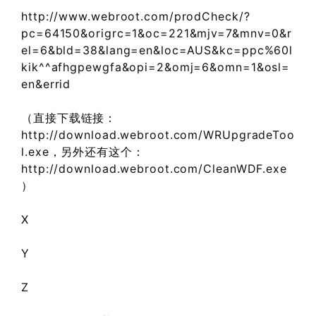
http://www.webroot.com/prodCheck/?
pc=64150&origrc=1&oc=221&mjv=7&mnv=0&r
el=6&bld=38&lang=en&loc=AUS&kc=ppc%60l
kik^^afhgpewgfa&opi=2&omj=6&omn=1&osl=
en&errid
（直接下载链接：
http://download.webroot.com/WRUpgradeToo
l.exe，另外还有这个：
http://download.webroot.com/CleanWDF.exe
）
X
Y
Z