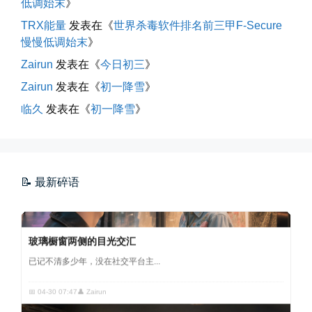
低调始末
》
海边散步随手一拍
TRX能量
发表在《
世界杀毒软件排名前三甲F-Secure
晚上出门散步，抬头看月亮很圆，...
慢慢低调始末
》
📅 04-30 21:41
👤 Zairun
Zairun
发表在《
今日初三
》
Zairun
发表在《
初一降雪
》
临久
发表在《
初一降雪
》
📝 最新碎语
玻璃橱窗两侧的目光交汇
已记不清多少年，没在社交平台主...
📅 04-30 07:47
👤 Zairun