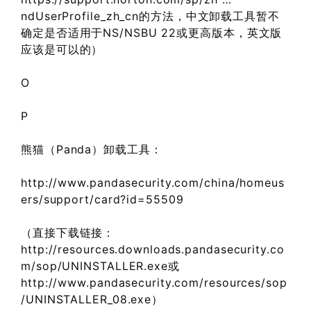
ndUserProfile_zh_cn的方法，中文卸载工具暂不
确定是否适用于NS/NSBU 22或更高版本，英文版
应该是可以的）
O
P
熊猫（Panda）卸载工具：
http://www.pandasecurity.com/china/homeus
ers/support/card?id=55509
（直接下载链接：
http://resources.downloads.pandasecurity.co
m/sop/UNINSTALLER.exe或
http://www.pandasecurity.com/resources/sop
/UNINSTALLER_08.exe）