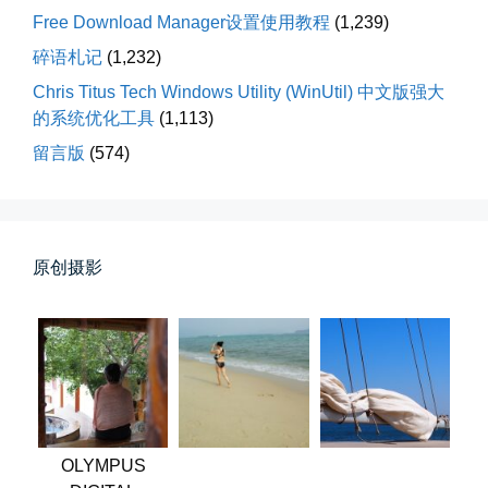
落雪音乐下载最稳定音乐源
Free Download Manager设置使用教程
(1,239)
落雪音乐下载，最稳定音乐源（推...
碎语札记
(1,232)
Chris Titus Tech Windows Utility (WinUtil) 中文版强大
📅 04-10 17:19
👤 Zairun
的系统优化工具
(1,113)
留言版
(574)
原创摄影
春雪挂树枝
早晨在厨房时一抬头，看到窗外已...
📅 04-06 08:28
👤 Zairun
OLYMPUS