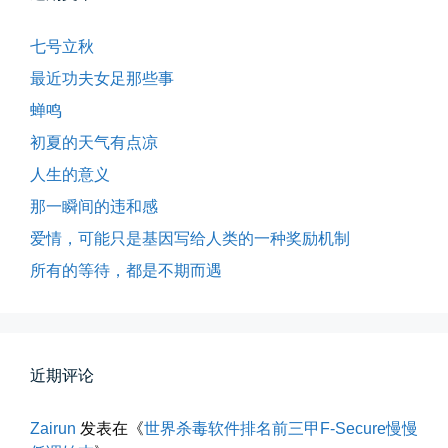
七号立秋
最近功夫女足那些事
蝉鸣
初夏的天气有点凉
人生的意义
所有的等待，都是不期而遇
那一瞬间的违和感
晨风微凉，小区花香正浓。 从外...
爱情，可能只是基因写给人类的一种奖励机制
📅 05-04 12:35
👤 Zairun
所有的等待，都是不期而遇
近期评论
Zairun
发表在《
世界杀毒软件排名前三甲F-Secure慢慢