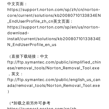
中文页面：
https://support.norton.com/sp/zh/cn/norton-
core/current/solutions/kb20080710133834EN
_EndUserProfile_zh_cn英文页面：
https://support.norton.com/sp/en/us/norton-
download-
install/current/solutions/kb20080710133834E
N_EndUserProfile_en_us
（直接下载链接：中文
ftp://ftp.symantec.com/public/simplified_chin
ese/removal_tools/Norton_Removal_Tool.exe
，英文：
ftp://ftp.symantec.com/public/english_us_can
ada/removal_tools/Norton_Removal_Tool.exe
）
（*卸载之前另外可参考
https://support.norton.com/sp/zh …