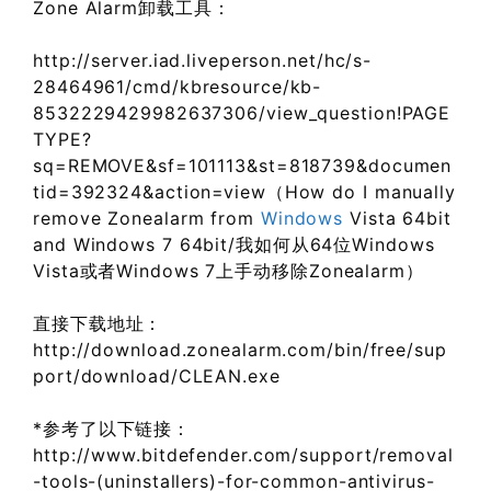
Zone Alarm卸载工具：
http://server.iad.liveperson.net/hc/s-
28464961/cmd/kbresource/kb-
8532229429982637306/view_question!PAGE
TYPE?
sq=REMOVE&sf=101113&st=818739&documen
tid=392324&action=view（How do I manually
remove Zonealarm from
Windows
Vista 64bit
and Windows 7 64bit/我如何从64位Windows
Vista或者Windows 7上手动移除Zonealarm）
直接下载地址：
http://download.zonealarm.com/bin/free/sup
port/download/CLEAN.exe
*参考了以下链接：
http://www.bitdefender.com/support/removal
-tools-(uninstallers)-for-common-antivirus-