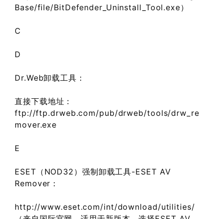
Base/file/BitDefender_Uninstall_Tool.exe）
C
D
Dr.Web卸载工具：
直接下载地址：
ftp://ftp.drweb.com/pub/drweb/tools/drw_re
mover.exe
E
ESET（NOD32）强制卸载工具-ESET AV
Remover：
http://www.eset.com/int/download/utilities/
（来自国际官网，适用于新版本，选择ESET AV