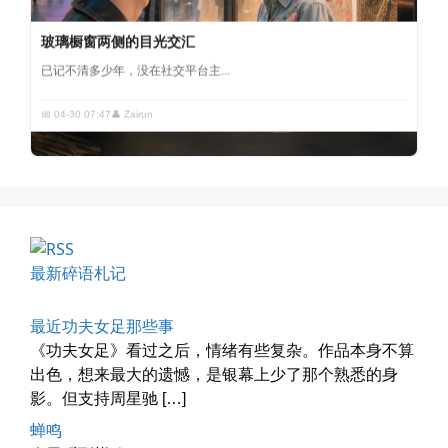
玻璃橱窗两侧的目光交汇
已记不清多少年，没在社交平台主...
📅 04-30 07:47
👤 Zairun
最新碎语札记
四月物语
车窗外的风景，辽宁家乡的草木新...
最近功夫女足那些事
📅 04-29 20:49
👤 Zairun
《功夫女足》看过之后，情绪有些复杂。作品本身不算
出色，想来最大的遗憾，是银幕上少了那个熟悉的身
影。但支持周星驰 […]
蝉鸣