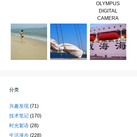
春雪挂树枝
OLYMPUS
DIGITAL
早晨在厨房时一抬头，看到窗外已...
CAMERA
📅 04-06 08:28
👤 Zairun
第一次AI视频创作手记
分类
第一次用AI做视频，我把许嵩歌...
兴趣发现
(71)
📅 03-31 22:37
👤 Zairun
技术笔记
(170)
时光絮语
(28)
生活漫步
(228)