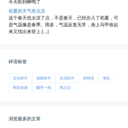
今天听到蝉鸣了
初夏的天气有点凉
这个春天也太凉了点，不是春天，已经步入了初夏，可
是气温像是春季。雨多，气温反复无常，身上马甲收起
海林街头
来又找出来穿上 […]
黑龙江的空气质量出乎意料地好，...
📅 04-27 19:30
👤 Zairun
碎语标签
文化碎片
深夜碎片
生活碎片
碎碎念
笔札
闲言杂谈
随手一拍
风土记
前互联网精神
从马化腾模仿ICQ的OICQ时...
浏览最多的文章
📅 04-25 21:39
👤 Zairun