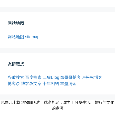
所有的等待，都是不期而遇
晨风微凉，小区花香正浓。 从外...
网站地图
📅 05-04 12:35
👤 Zairun
网站地图
sitemap
友情链接
海边散步随手一拍
谷歌搜索
百度搜素
二猫Blog
缙哥哥博客
卢松松博客
晚上出门散步，抬头看月亮很圆，...
博客录
博客录文章
十年相约
丰盈润金
📅 04-30 21:41
👤 Zairun
风雨几十载 润物细无声 | 载润札记，致力于分享生活、 旅行与文化
的点滴