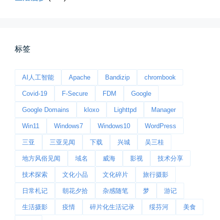
标签
桃花乱落如红雨
李贺“桃花乱落如红雨”与纳兰性...
AI人工智能
Apache
Bandizip
chrombook
📅 03-22 09:31
👤 Zairun
Covid-19
F-Secure
FDM
Google
Google Domains
kloxo
Lighttpd
Manager
Win11
Windows7
Windows10
WordPress
三亚
三亚见闻
下载
兴城
吴三桂
地方风俗见闻
域名
威海
影视
技术分享
技术探索
文化小品
文化碎片
旅行摄影
今日春分
日常札记
朝花夕拾
杂感随笔
梦
游记
早晨外面阴天，等我在厨房把热的...
生活摄影
疫情
碎片化生活记录
绥芬河
美食
📅 03-20 06:35
👤 Zairun