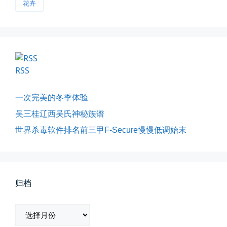
花卉
RSS
影子是我的情人
一次完美的冬季体验
我的影子是我的情人，心是仇敌—...
吴三桂辽西吴氏神秘族谱
世界杀毒软件排名前三甲F-Secure慢慢低调始末
📅 03-12 22:16
👤 Zairun
归档
归
档