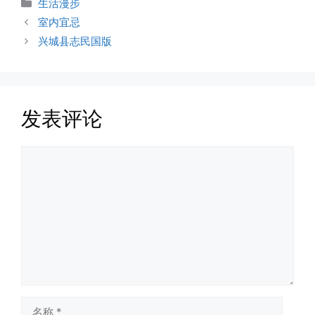
分
生活漫步
类
室内宜忌
兴城县志民国版
发表评论
评
论
名