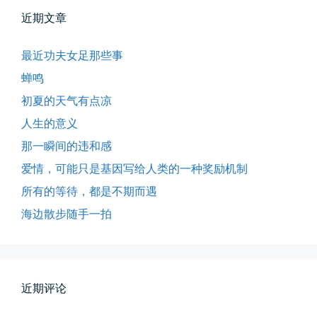
近期文章
最近功夫女足那些事
蝉鸣
初夏的天气有点凉
人生的意义
那一瞬间的违和感
爱情，可能只是基因写给人类的一种奖励机制
所有的等待，都是不期而遇
海边散步随手一拍
所有的等待，都是不期而遇
晨风微凉，小区花香正浓。 从外...
近期评论
📅 05-04 12:35
👤 Zairun