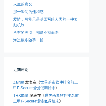
人生的意义
那一瞬间的违和感
爱情，可能只是基因写给人类的一种奖
励机制
所有的等待，都是不期而遇
海边散步随手一拍
近期评论
所有的等待，都是不期而遇
Zairun
发表在《
世界杀毒软件排名前三
晨风微凉，小区花香正浓。 从外...
甲F-Secure慢慢低调始末
》
📅 05-04 12:35
👤 Zairun
TRX能量
发表在《
世界杀毒软件排名前
三甲F-Secure慢慢低调始末
》