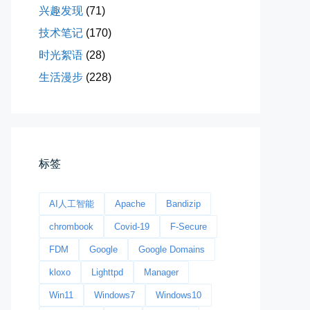
兴趣发现
(71)
📅 03-22 09:31
👤 Zairun
技术笔记
(170)
时光絮语
(28)
生活漫步
(228)
今日春分
标签
早晨外面阴天，等我在厨房把热的...
📅 03-20 06:35
👤 Zairun
AI人工智能
Apache
Bandizip
chrombook
Covid-19
F-Secure
FDM
Google
Google Domains
kloxo
Lighttpd
Manager
Win11
Windows7
Windows10