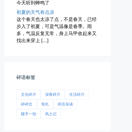
海林街头
今天听到蝉鸣了
黑龙江的空气质量出乎意料地好，...
初夏的天气有点凉
这个春天也太凉了点，不是春天，已经
📅 04-27 19:30
👤 Zairun
步入了初夏，可是气温像是春季。雨
多，气温反复无常，身上马甲收起来又
找出来穿上 […]
碎语标签
前互联网精神
从马化腾模仿ICQ的OICQ时...
文化碎片
深夜碎片
生活碎片
📅 04-25 21:39
👤 Zairun
碎碎念
笔札
闲言杂谈
随手一拍
风土记