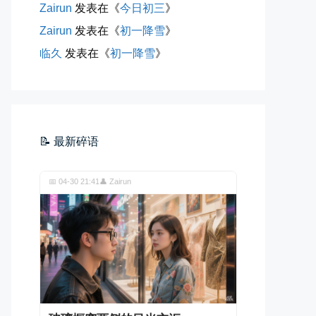
Zairun
发表在《
今日初三
》
Zairun
发表在《
初一降雪
》
临久
发表在《
初一降雪
》
海边散步随手一拍
晚上出门散步，抬头看月亮很圆，...
📅 04-30 21:41
👤 Zairun
📝 最新碎语
玻璃橱窗两侧的目光交汇
已记不清多少年，没在社交平台主...