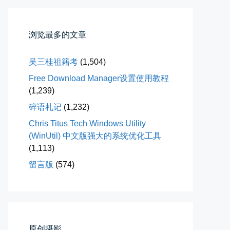
浏览最多的文章
落雪音乐下载最稳定音乐源
落雪音乐下载，最稳定音乐源（推...
吴三桂祖籍考
(1,504)
📅 04-10 17:19
👤 Zairun
Free Download Manager设置使用教程
(1,239)
碎语札记
(1,232)
Chris Titus Tech Windows Utility
(WinUtil) 中文版强大的系统优化工具
(1,113)
留言版
(574)
春雪挂树枝
早晨在厨房时一抬头，看到窗外已...
📅 04-06 08:28
👤 Zairun
原创摄影