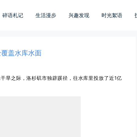
碎语札记
生活漫步
兴趣发现
时光絮语
全覆盖水库水面
干旱之际，洛杉矶市独辟蹊径，往水库里投放了近1亿