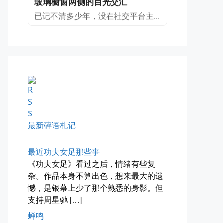
📅 04-30 07:47
👤 Zairun
四月物语
车窗外的风景，辽宁家乡的草木新...
最新碎语札记
📅 04-29 20:49
👤 Zairun
最近功夫女足那些事
《功夫女足》看过之后，情绪有些复
杂。作品本身不算出色，想来最大的遗
憾，是银幕上少了那个熟悉的身影。但
支持周星驰 […]
蝉鸣