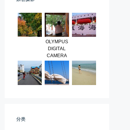
第一次AI视频创作手记
OLYMPUS
DIGITAL
第一次用AI做视频，我把许嵩歌...
CAMERA
📅 03-31 22:37
👤 Zairun
桃花乱落如红雨
分类
李贺“桃花乱落如红雨”与纳兰性...