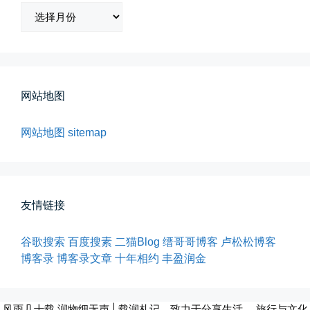
归
档
网站地图
所有的等待，都是不期而遇
晨风微凉，小区花香正浓。 从外...
网站地图
sitemap
📅 05-04 12:35
👤 Zairun
友情链接
谷歌搜索
百度搜素
二猫Blog
缙哥哥博客
卢松松博客
博客录
博客录文章
十年相约
丰盈润金
海边散步随手一拍
风雨几十载 润物细无声 | 载润札记，致力于分享生活、 旅行与文化