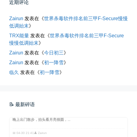
近期评论
所有的等待，都是不期而遇
Zairun
发表在《
世界杀毒软件排名前三甲F-Secure慢慢
低调始末
》
晨风微凉，小区花香正浓。 从外...
TRX能量
发表在《
世界杀毒软件排名前三甲F-Secure
📅 05-04 12:35
👤 Zairun
慢慢低调始末
》
Zairun
发表在《
今日初三
》
Zairun
发表在《
初一降雪
》
临久
发表在《
初一降雪
》
海边散步随手一拍
📝 最新碎语
晚上出门散步，抬头看月亮很圆，...
📅 04-30 21:41
👤 Zairun