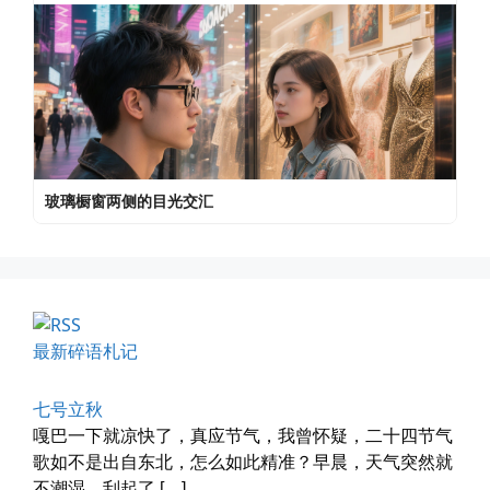
玻璃橱窗两侧的目光交汇
已记不清多少年，没在社交平台主...
📅 04-30 07:47
👤 Zairun
最新碎语札记
七号立秋
嘎巴一下就凉快了，真应节气，我曾怀疑，二十四节气
四月物语
歌如不是出自东北，怎么如此精准？早晨，天气突然就
不潮湿，刮起了 […]
车窗外的风景，辽宁家乡的草木新...