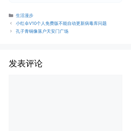
分
生活漫步
类
小红伞V10个人免费版不能自动更新病毒库问题
孔子青铜像落户天安门广场
发表评论
评
论