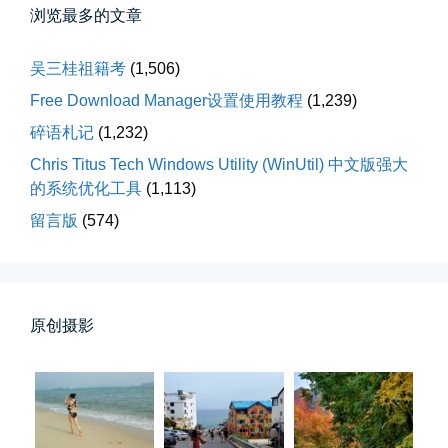
浏览最多的文章
前互联网精神
吴三桂祖籍考
(1,506)
从马化腾模仿ICQ的OICQ时...
Free Download Manager设置使用教程
(1,239)
碎语札记
(1,232)
📅 04-25 21:39
👤 Zairun
Chris Titus Tech Windows Utility (WinUtil) 中文版强大
的系统优化工具
(1,113)
留言版
(574)
原创摄影
落雪音乐下载最稳定音乐源
落雪音乐下载，最稳定音乐源（推...
📅 04-10 17:19
👤 Zairun