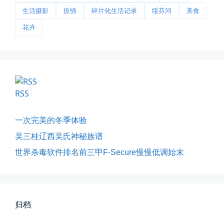
生活摄影
疫情
碎片化生活记录
绥芬河
美食
花卉
今日春分
早晨外面阴天，等我在厨房把热的...
📅 03-20 06:35
👤 Zairun
RSS
一次完美的冬季体验
吴三桂辽西吴氏神秘族谱
世界杀毒软件排名前三甲F-Secure慢慢低调始末
影子是我的情人
我的影子是我的情人，心是仇敌—...
归档
📅 03-12 22:16
👤 Zairun