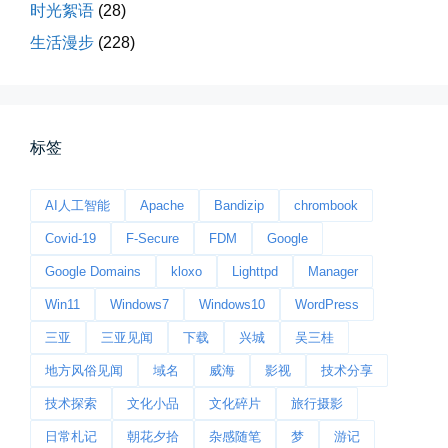
第一次用AI做视频，我把许嵩歌...
时光絮语
(28)
生活漫步
(228)
📅 03-31 22:37
👤 Zairun
标签
AI人工智能
Apache
Bandizip
chrombook
Covid-19
F-Secure
FDM
Google
桃花乱落如红雨
Google Domains
kloxo
Lighttpd
Manager
李贺“桃花乱落如红雨”与纳兰性...
Win11
Windows7
Windows10
WordPress
📅 03-22 09:31
👤 Zairun
三亚
三亚见闻
下载
兴城
吴三桂
地方风俗见闻
域名
威海
影视
技术分享
技术探索
文化小品
文化碎片
旅行摄影
日常札记
朝花夕拾
杂感随笔
梦
游记