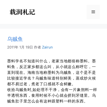
跳
至
菜
内
容
单
乌贼鱼
2011年 1月 19日
作者
Zairun
墨蚪学名不知道叫什么，老家当地都俗称墨蚪。墨
蚪鱼，反正家乡都这么叫，从小就这么称呼它，一
直到现在。海南当地称墨蚪为乌贼鱼，这个是不是
比较接近学名？乌贼鱼味道特别鲜美，蒸或炒火候
都不易过老，煮老了口感就不会鲜嫩。
收拾乌贼鱼时,如处理不干净，会有一片象朔料一样
半透明东西，食用时候不小心就会挤到牙缝里。乌
贼鱼肚子里怎么会有这种跟塑料一样的东西。