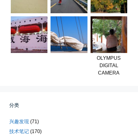
春雪挂树枝
早晨在厨房时一抬头，看到窗外已...
OLYMPUS
DIGITAL
📅 04-06 08:28
👤 Zairun
CAMERA
分类
兴趣发现
(71)
第一次AI视频创作手记
技术笔记
(170)