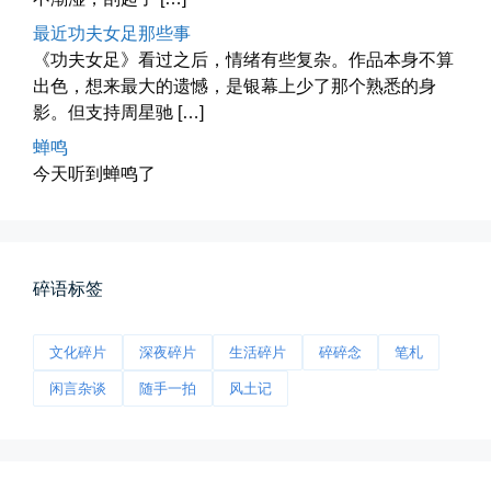
最近功夫女足那些事
📅 04-29 20:49
👤 Zairun
《功夫女足》看过之后，情绪有些复杂。作品本身不算
出色，想来最大的遗憾，是银幕上少了那个熟悉的身
影。但支持周星驰 […]
蝉鸣
今天听到蝉鸣了
海林街头
碎语标签
黑龙江的空气质量出乎意料地好，...
📅 04-27 19:30
👤 Zairun
文化碎片
深夜碎片
生活碎片
碎碎念
笔札
闲言杂谈
随手一拍
风土记