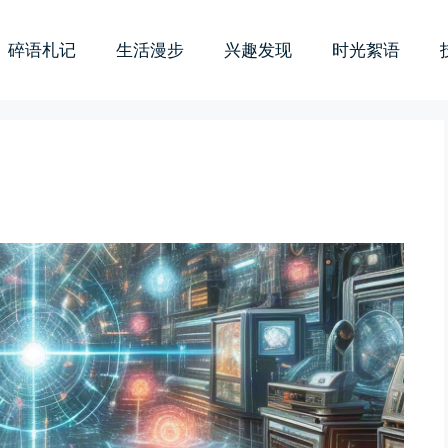
碎语札记
生活漫步
兴趣发现
时光絮语