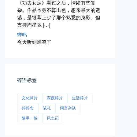
《功夫女足》看过之后，情绪有些复
📅 04-27 19:30
👤 Zairun
杂。作品本身不算出色，想来最大的遗
憾，是银幕上少了那个熟悉的身影。但
支持周星驰 […]
蝉鸣
今天听到蝉鸣了
前互联网精神
从马化腾模仿ICQ的OICQ时...
碎语标签
📅 04-25 21:39
👤 Zairun
文化碎片
深夜碎片
生活碎片
碎碎念
笔札
闲言杂谈
随手一拍
风土记