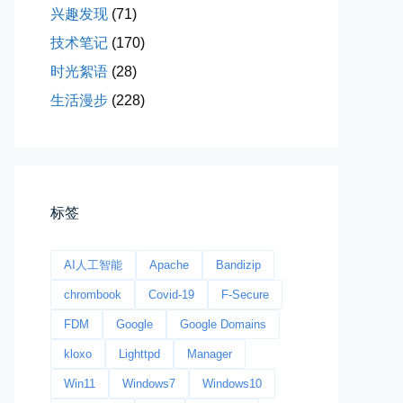
兴趣发现
(71)
技术笔记
(170)
时光絮语
(28)
生活漫步
(228)
今日春分
早晨外面阴天，等我在厨房把热的...
📅 03-20 06:35
👤 Zairun
标签
AI人工智能
Apache
Bandizip
chrombook
Covid-19
F-Secure
FDM
Google
Google Domains
kloxo
Lighttpd
Manager
影子是我的情人
Win11
Windows7
Windows10
我的影子是我的情人，心是仇敌—...