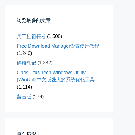
落雪音乐下载最稳定音乐源
落雪音乐下载，最稳定音乐源（推...
浏览最多的文章
📅 04-10 17:19
👤 Zairun
吴三桂祖籍考
(1,508)
Free Download Manager设置使用教程
(1,240)
碎语札记
(1,232)
Chris Titus Tech Windows Utility
(WinUtil) 中文版强大的系统优化工具
春雪挂树枝
(1,114)
早晨在厨房时一抬头，看到窗外已...
留言版
(579)
📅 04-06 08:28
👤 Zairun
原创摄影