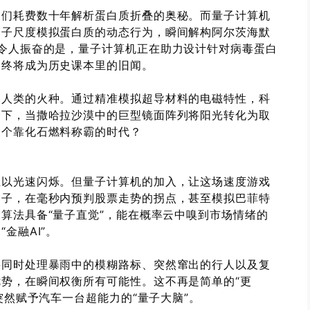
家们耗费数十年解析蛋白质折叠的奥秘。而量子计算机
分子尺度模拟蛋白质的动态行为，瞬间解构阿尔茨海默
令人振奋的是，量子计算机正在助力设计针对病毒蛋白
，终将成为历史课本里的旧闻。
向人类的火种。通过精准模拟超导材料的电磁特性，科
一下，当撒哈拉沙漠中的巨型镜面阵列将阳光转化为取
那个靠化石燃料称霸的时代？
正以光速闪烁。但量子计算机的加入，让这场速度游戏
因子，在毫秒内预判股票走势的拐点，甚至模拟巴菲特
算法具备“量子直觉”，能在概率云中嗅到市场情绪的
金融AI”。
要同时处理暴雨中的模糊路标、突然窜出的行人以及复
势，在瞬间权衡所有可能性。这不再是简单的“更
突然赋予汽车一台超能力的“量子大脑”。