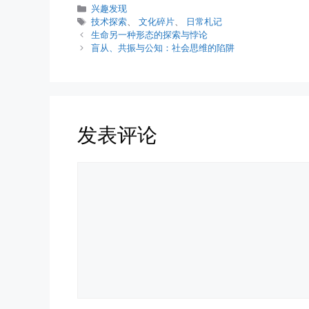
分
兴趣发现
类
标
技术探索
、
文化碎片
、
日常札记
签
生命另一种形态的探索与悖论
盲从、共振与公知：社会思维的陷阱
发表评论
评
论