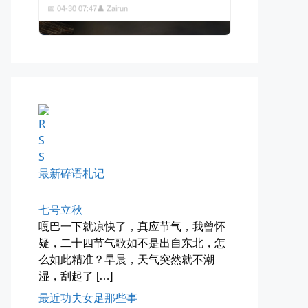
四月物语
车窗外的风景，辽宁家乡的草木新...
📅 04-29 20:49
👤 Zairun
最新碎语札记
七号立秋
嘎巴一下就凉快了，真应节气，我曾怀
疑，二十四节气歌如不是出自东北，怎
么如此精准？早晨，天气突然就不潮
海林街头
湿，刮起了 […]
黑龙江的空气质量出乎意料地好，...
最近功夫女足那些事