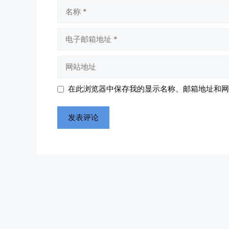
名
称
电
子
邮
网
箱
站
地
地
在此浏览器中保存我的显示名称、邮箱地址和网
址
址