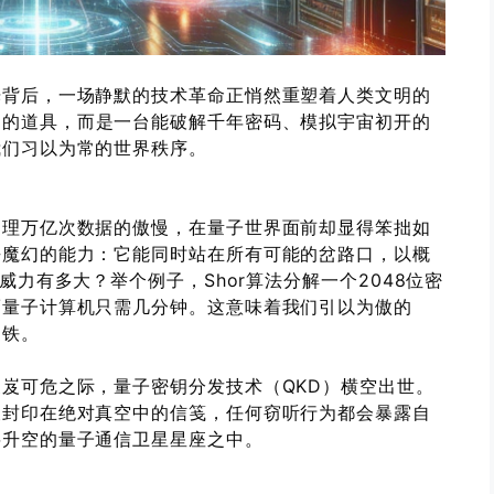
光背后，一场静默的技术革命正悄然重塑着人类文明的
目的道具，而是一台能破解千年密码、模拟宇宙初开的
我们习以为常的世界秩序。
处理万亿次数据的傲慢，在量子世界面前却显得笨拙如
乎魔幻的能力：它能同时站在所有可能的岔路口，以概
威力有多大？举个例子，Shor算法分解一个2048位密
而量子计算机只需几分钟。这意味着我们引以为傲的
废铁。
岌可危之际，量子密钥分发技术（QKD）横空出世。
被封印在绝对真空中的信笺，任何窃听行为都会暴露自
将升空的量子通信卫星星座之中。