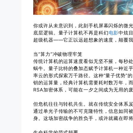
你或许从未意识到，此刻手机屏幕闪烁的微
底层逻辑。量子计算机不再是科幻
电影
中炫
超级机器——它正以远超想象的速度，颠覆
​当“算力”冲破物理牢笼​
传统计算机的运算速度看似无坚不摧，每秒
蜗牛。量子比特的叠加态赋予计算机一种近
率云的形式探索万千路径。这种“量子优势”的
钥的运算量，经典计算机需要耗时数万年，
RSA加密体系，可能在一夕之间成为无用的
但危机往往与转机共生。就在传统安全体系岌
通过单光子传输的不可克隆特性，信息如同
身。这场加密战争的胜负手，或许就藏在即
​生命科学的范式颠覆​