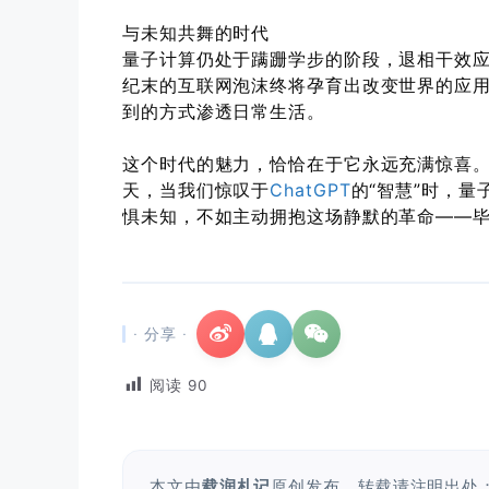
​与未知共舞的时代​
量子计算仍处于蹒跚学步的阶段，退相干效
纪末的互联网泡沫终将孕育出改变世界的应
到的方式渗透日常生活。
这个时代的魅力，恰恰在于它永远充满惊喜
天，当我们惊叹于
ChatGPT
的“智慧”时，
惧未知，不如主动拥抱这场静默的革命——
· 分享 ·
阅读
90
本文由
载润札记
原创发布，转载请注明出处