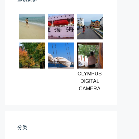
第一次AI视频创作手记
第一次用AI做视频，我把许嵩歌...
📅 03-31 22:37
👤 Zairun
OLYMPUS
DIGITAL
CAMERA
桃花乱落如红雨
李贺“桃花乱落如红雨”与纳兰性...
分类
📅 03-22 09:31
👤 Zairun