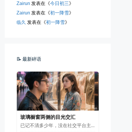
Zairun
发表在《
今日初三
》
Zairun
发表在《
初一降雪
》
海边散步随手一拍
临久
发表在《
初一降雪
》
晚上出门散步，抬头看月亮很圆，...
📅 04-30 21:41
👤 Zairun
📝 最新碎语
玻璃橱窗两侧的目光交汇
已记不清多少年，没在社交平台主...
📅 04-30 07:47
👤 Zairun