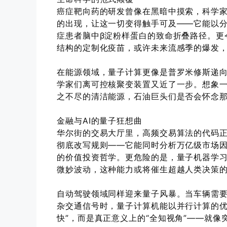
癌症靶向药的研发曾像在黑暗中摸索，科学
的出现，让这一切变得触手可及——它能以
症患者脑中β淀粉样蛋白的致命折叠路径。更
结构的定制化疫苗，或许未来流感季的爆发
在能源领域，量子计算更像是普罗米修斯递
学家们离可控核聚变装置又近了一步。想象
之不尽的清洁能源，石油巨头们是否会怀念
​金融与AI的量子狂想曲​
华尔街的交易大厅里，高频交易算法的代码
彻底改写规则——它能同时分析万亿级市场
的价值投资哲学。更危险的是，量子机器学习
微妙波动，这种能力或将催生超越人类决策的“
自动驾驶领域同样迎来量子风暴。当车辆需
杂交通信号时，量子计算机能以并行计算的优
快”，而是真正意义上的“全知视角”——就像