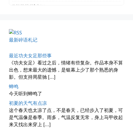
最新碎语札记
四月物语
最近功夫女足那些事
车窗外的风景，辽宁家乡的草木新...
《功夫女足》看过之后，情绪有些复杂。作品本身不算
出色，想来最大的遗憾，是银幕上少了那个熟悉的身
📅 04-29 20:49
👤 Zairun
影。但支持周星驰 […]
蝉鸣
今天听到蝉鸣了
初夏的天气有点凉
这个春天也太凉了点，不是春天，已经步入了初夏，可
是气温像是春季。雨多，气温反复无常，身上马甲收起
来又找出来穿上 […]
海林街头