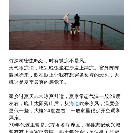
竹深树密虫鸣处，时有微凉不是风。
天气很凉快，吃完晚饭坐在沙发上纳凉。窗外阵阵
微风徐来，吹在腿上让我有想穿条长裤的念头，大
概这是夏季最爽的感觉了。
家乡过夏天非常凉爽舒适，夏季常态气温一般28度
左右，晚上太阳落山后，从
海边
吹来凉风，温度会
更低一些，大概24度左右，一般家里很少开空调和
风扇。
70年代这里曾是北方著名疗养区，据县志记载兴城
曾有有上百家疗养院，那个年代企业单位机关公费