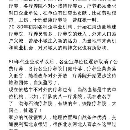
疗养，各疗养院不对外接待疗养员，疗养必须要求
对口企业单位，在单位有过突出贡献，比如劳动模
范，工伤，干部健康疗养等，曾红极一时。
70-80年初期各种企事业机构，开始在海边圈地建
疗养院。疗养员曾多，疗养院的迁入，外来人口落
户兴城，曾给小城注入新的活力，为当地带来商机
和就业机会，对兴城人的精神文化也有所影响。
80年代企业改革以后，各企业单位也逐步取消了公
费疗养，各行各业疗养院门庭冷落，疗养业萧条落
入低谷，随着改革对外开放，疗养院开始逐步接待
旅游团体，自负盈亏了。
现在依然牛不对外的疗养也有，当然也都是牛的单
位机构，比如，部队的八一疗养院，现在改名字
了，渤海石油疗养院，有钱的主，铁路疗养院，大
国企，扯远了！
家乡的气候很宜人，地理位置和自然条件优势，交
通便利离北京很近，很多北京河北人喜欢在这里过