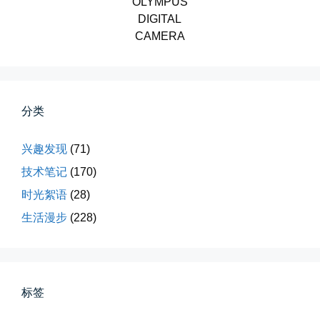
OLYMPUS
DIGITAL
CAMERA
分类
第一次AI视频创作手记
第一次用AI做视频，我把许嵩歌...
兴趣发现
(71)
技术笔记
(170)
📅 03-31 22:37
👤 Zairun
时光絮语
(28)
生活漫步
(228)
标签
桃花乱落如红雨