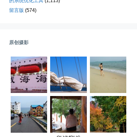
的系统优化工具
(1,113)
留言版
(574)
落雪音乐下载最稳定音乐源
落雪音乐下载，最稳定音乐源（推...
原创摄影
📅 04-10 17:19
👤 Zairun
春雪挂树枝
早晨在厨房时一抬头，看到窗外已...
📅 04-06 08:28
👤 Zairun