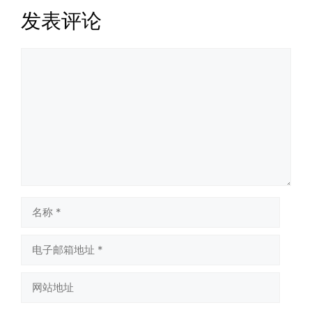
发表评论
评
论
名
称
电
子
邮
网
箱
站
地
地