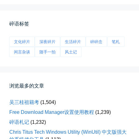
黑龙江的空气质量出乎意料地好，...
📅 04-27 19:30
👤 Zairun
碎语标签
文化碎片
深夜碎片
生活碎片
碎碎念
笔札
闲言杂谈
随手一拍
风土记
前互联网精神
浏览最多的文章
从马化腾模仿ICQ的OICQ时...
吴三桂祖籍考
(1,504)
📅 04-25 21:39
👤 Zairun
Free Download Manager设置使用教程
(1,239)
碎语札记
(1,232)
Chris Titus Tech Windows Utility (WinUtil) 中文版强大