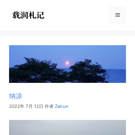
跳
至
菜
内
容
单
纳凉
2022年 7月 12日
作者
Zairun