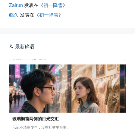
Zairun
发表在《
初一降雪
》
临久
发表在《
初一降雪
》
海边散步随手一拍
晚上出门散步，抬头看月亮很圆，...
📝 最新碎语
📅 04-30 21:41
👤 Zairun
玻璃橱窗两侧的目光交汇
已记不清多少年，没在社交平台主...
📅 04-30 07:47
👤 Zairun