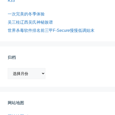
RSS
一次完美的冬季体验
吴三桂辽西吴氏神秘族谱
影子是我的情人
世界杀毒软件排名前三甲F-Secure慢慢低调始末
我的影子是我的情人，心是仇敌—...
📅 03-12 22:16
👤 Zairun
归档
归
档
所有的等待，都是不期而遇
晨风微凉，小区花香正浓。 从外...
网站地图
📅 05-04 12:35
👤 Zairun