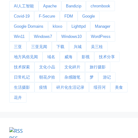
AI人工智能
Apache
Bandizip
chrombook
李贺“桃花乱落如红雨”与纳兰性...
Covid-19
F-Secure
FDM
Google
📅 03-22 09:31
👤 Zairun
Google Domains
kloxo
Lighttpd
Manager
Win11
Windows7
Windows10
WordPress
三亚
三亚见闻
下载
兴城
吴三桂
地方风俗见闻
域名
威海
影视
技术分享
技术探索
文化小品
文化碎片
旅行摄影
日常札记
朝花夕拾
杂感随笔
梦
游记
今日春分
生活摄影
疫情
碎片化生活记录
绥芬河
美食
早晨外面阴天，等我在厨房把热的...
花卉
📅 03-20 06:35
👤 Zairun