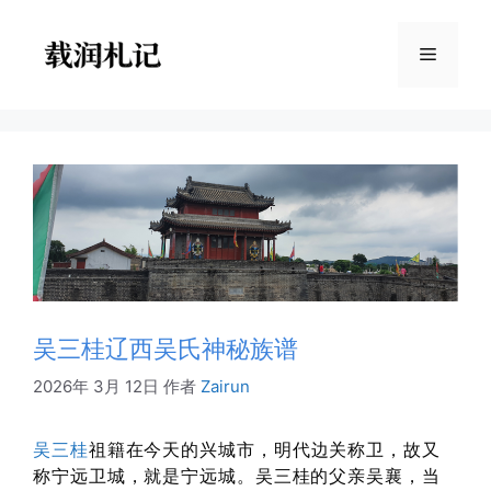
跳
至
菜
内
容
单
吴三桂辽西吴氏神秘族谱
2026年 3月 12日
作者
Zairun
吴三桂
祖籍在今天的兴城市，明代边关称卫，故又
称宁远卫城，就是宁远城。吴三桂的父亲吴襄，当