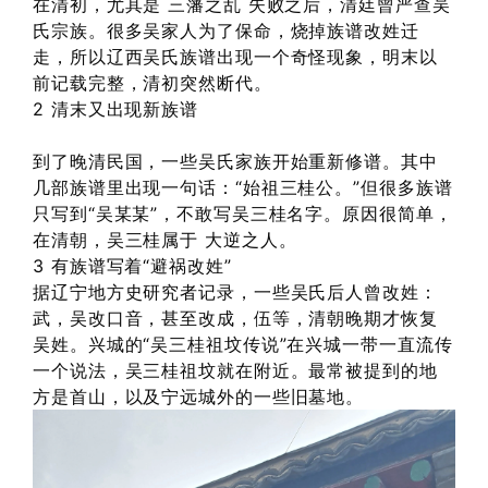
在清初，尤其是 三藩之乱 失败之后，清廷曾严查吴
氏宗族。很多吴家人为了保命，烧掉族谱改姓迁
走，所以辽西吴氏族谱出现一个奇怪现象，明末以
前记载完整，清初突然断代。
2 清末又出现新族谱
到了晚清民国，一些吴氏家族开始重新修谱。其中
几部族谱里出现一句话：“始祖三桂公。”但很多族谱
只写到“吴某某”，不敢写吴三桂名字。原因很简单，
在清朝，吴三桂属于 大逆之人。
3 有族谱写着“避祸改姓”
据辽宁地方史研究者记录，一些吴氏后人曾改姓：
武，吴改口音，甚至改成，伍等，清朝晚期才恢复
吴姓。兴城的“吴三桂祖坟传说”在兴城一带一直流传
一个说法，吴三桂祖坟就在附近。最常被提到的地
方是首山，以及宁远城外的一些旧墓地。