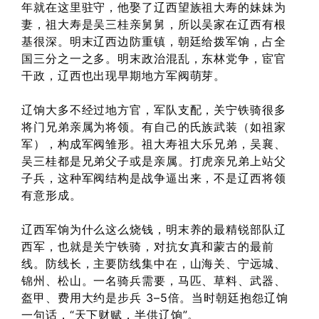
年就在这里驻守，他娶了辽西望族祖大寿的妹妹为
妻，祖大寿是吴三桂亲舅舅，所以吴家在辽西有根
基很深。明末辽西边防重镇，朝廷给拨军饷，占全
国三分之一之多。明末政治混乱，东林党争，宦官
干政，辽西也出现早期地方军阀萌芽。
辽饷大多不经过地方官，军队支配，关宁铁骑很多
将门兄弟亲属为将领。有自己的氏族武装（如祖家
军），构成军阀雏形。祖大寿祖大乐兄弟，吴襄、
吴三桂都是兄弟父子或是亲属。打虎亲兄弟上站父
子兵，这种军阀结构是战争逼出来，不是辽西将领
有意形成。
辽西军饷为什么这么烧钱，明末养的最精锐部队辽
西军，也就是关宁铁骑，对抗女真和蒙古的最前
线。防线长，主要防线集中在，山海关、宁远城、
锦州、松山。一名骑兵需要，马匹、草料、武器、
盔甲、费用大约是步兵 3–5倍。当时朝廷抱怨辽饷
一句话，“天下财赋，半供辽饷”。