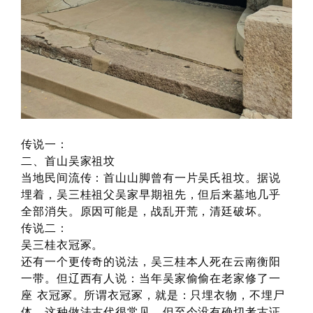
传说一：
二、首山吴家祖坟
当地民间流传：首山山脚曾有一片吴氏祖坟。据说
埋着，吴三桂祖父吴家早期祖先，但后来墓地几乎
全部消失。原因可能是，战乱开荒，清廷破坏。
传说二：
吴三桂衣冠冢。
还有一个更传奇的说法，吴三桂本人死在云南衡阳
一带。但辽西有人说：当年吴家偷偷在老家修了一
座 衣冠冢。所谓衣冠冢，就是：只埋衣物，不埋尸
体。这种做法古代很常见。但至今没有确切考古证