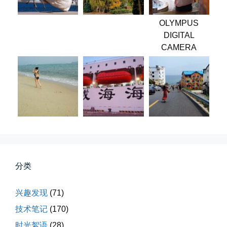
📅 04-06 08:28
👤 Zairun
OLYMPUS
DIGITAL
CAMERA
第一次AI视频创作手记
第一次用AI做视频，我把许嵩歌...
📅 03-31 22:37
👤 Zairun
分类
兴趣发现
(71)
技术笔记
(170)
时光絮语
(28)