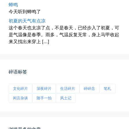
蝉鸣
海林街头
今天听到蝉鸣了
黑龙江的空气质量出乎意料地好，...
初夏的天气有点凉
这个春天也太凉了点，不是春天，已经步入了初夏，可
📅 04-27 19:30
👤 Zairun
是气温像是春季。雨多，气温反复无常，身上马甲收起
来又找出来穿上 […]
碎语标签
文化碎片
深夜碎片
生活碎片
碎碎念
笔札
前互联网精神
从马化腾模仿ICQ的OICQ时...
闲言杂谈
随手一拍
风土记
📅 04-25 21:39
👤 Zairun