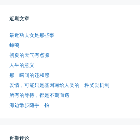
近期文章
最近功夫女足那些事
蝉鸣
初夏的天气有点凉
人生的意义
那一瞬间的违和感
爱情，可能只是基因写给人类的一种奖励机制
所有的等待，都是不期而遇
所有的等待，都是不期而遇
晨风微凉，小区花香正浓。 从外...
海边散步随手一拍
📅 05-04 12:35
👤 Zairun
近期评论