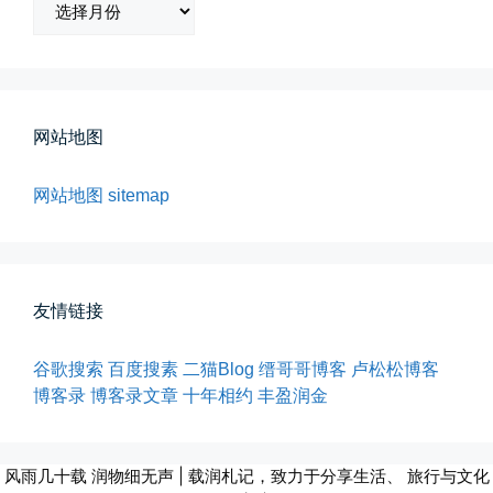
档
📅 05-04 12:35
👤 Zairun
网站地图
网站地图
sitemap
海边散步随手一拍
晚上出门散步，抬头看月亮很圆，...
友情链接
📅 04-30 21:41
👤 Zairun
谷歌搜索
百度搜素
二猫Blog
缙哥哥博客
卢松松博客
博客录
博客录文章
十年相约
丰盈润金
风雨几十载 润物细无声 | 载润札记，致力于分享生活、 旅行与文化