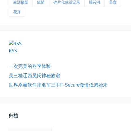
生活摄影
疫情
碎片化生活记录
绥芬河
美食
花卉
影子是我的情人
我的影子是我的情人，心是仇敌—...
RSS
📅 03-12 22:16
👤 Zairun
一次完美的冬季体验
吴三桂辽西吴氏神秘族谱
世界杀毒软件排名前三甲F-Secure慢慢低调始末
归档
所有的等待，都是不期而遇
晨风微凉，小区花香正浓。 从外...
归