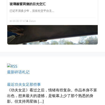
📅 04-30 07:47
👤 Zairun
四月物语
车窗外的风景，辽宁家乡的草木新...
📅 04-29 20:49
👤 Zairun
最新碎语札记
最近功夫女足那些事
《功夫女足》看过之后，情绪有些复杂。作品本身不算
出色，想来最大的遗憾，是银幕上少了那个熟悉的身
影。但支持周星驰 […]