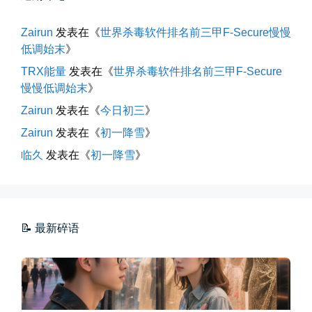
Zairun
发表在《
世界杀毒软件排名前三甲F-Secure慢慢
低调始末
》
TRX能量
发表在《
世界杀毒软件排名前三甲F-Secure
海边散步随手一拍
慢慢低调始末
》
晚上出门散步，抬头看月亮很圆，...
Zairun
发表在《
今日初三
》
Zairun
发表在《
初一降雪
》
📅 04-30 21:41
👤 Zairun
临久
发表在《
初一降雪
》
📝 最新碎语
玻璃橱窗两侧的目光交汇
已记不清多少年，没在社交平台主...