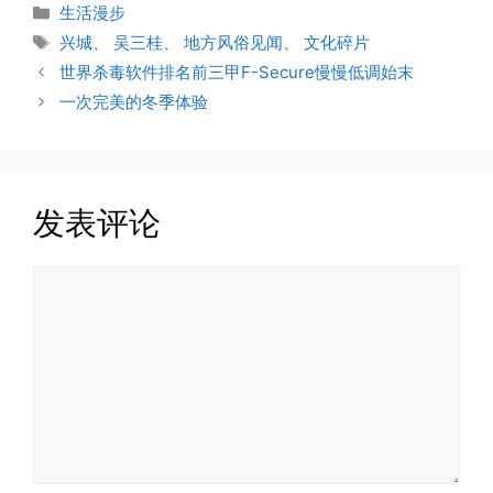
分
生活漫步
类
标
兴城
、
吴三桂
、
地方风俗见闻
、
文化碎片
签
世界杀毒软件排名前三甲F-Secure慢慢低调始末
一次完美的冬季体验
发表评论
评
论