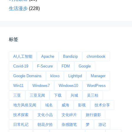
生活漫步
(228)
桃花乱落如红雨
李贺“桃花乱落如红雨”与纳兰性...
📅 03-22 09:31
👤 Zairun
标签
AI人工智能
Apache
Bandizip
chrombook
Covid-19
F-Secure
FDM
Google
Google Domains
kloxo
Lighttpd
Manager
Win11
Windows7
Windows10
WordPress
今日春分
三亚
三亚见闻
下载
兴城
吴三桂
早晨外面阴天，等我在厨房把热的...
地方风俗见闻
域名
威海
影视
技术分享
📅 03-20 06:35
👤 Zairun
技术探索
文化小品
文化碎片
旅行摄影
日常札记
朝花夕拾
杂感随笔
梦
游记