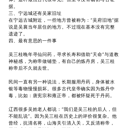
据。
三、宁远城还有吴家旧址
在宁远古城附近，一些地方曾被称为：“吴府旧地”据
说是吴襄当年居住的地方。不过现在基本没有完整
遗迹了。
四、最有意思的一件事
吴三桂晚年寻仙问药，寻求长寿和借助“天命”与道教
神秘感，为称帝做铺垫，有自己的炼丹房，吴三桂
称帝后不久就去世。
民间一直有另一种说法，长期服用丹药，身体被水
银等毒物慢慢损坏。很多古代皇帝确实因为炼丹中
毒，比如：唐宪宗和雍正帝，都被怀疑死于丹药。
辽西很多吴姓老人都说：“我们是吴三桂的后人，但
不能乱说”。因为吴三桂在历史上的评价很复杂。他
曾经，抗清名将，山海关引清入关，又反清称帝，