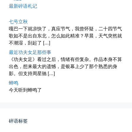
最新碎语札记
七号立秋
嘎巴一下就凉快了，真应节气，我曾怀疑，二十四节气
四月物语
歌如不是出自东北，怎么如此精准？早晨，天气突然就
车窗外的风景，辽宁家乡的草木新...
不潮湿，刮起了 […]
📅 04-29 20:49
👤 Zairun
最近功夫女足那些事
《功夫女足》看过之后，情绪有些复杂。作品本身不算
出色，想来最大的遗憾，是银幕上少了那个熟悉的身
影。但支持周星驰 […]
蝉鸣
今天听到蝉鸣了
海林街头
黑龙江的空气质量出乎意料地好，...
碎语标签
📅 04-27 19:30
👤 Zairun