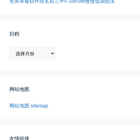
世界杀毒软件排名前三甲F-Secure慢慢低调始末
影子是我的情人
我的影子是我的情人，心是仇敌—...
📅 03-12 22:16
👤 Zairun
归档
归
档
网站地图
所有的等待，都是不期而遇
晨风微凉，小区花香正浓。 从外...
网站地图
sitemap
📅 05-04 12:35
👤 Zairun
友情链接