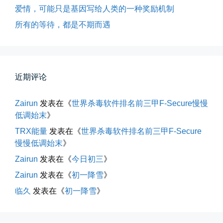
爱情，可能只是基因写给人类的一种奖励机制
所有的等待，都是不期而遇
近期评论
所有的等待，都是不期而遇
Zairun
发表在《
世界杀毒软件排名前三甲F-Secure慢慢
晨风微凉，小区花香正浓。 从外...
低调始末
》
📅 05-04 12:35
👤 Zairun
TRX能量
发表在《
世界杀毒软件排名前三甲F-Secure
慢慢低调始末
》
Zairun
发表在《
今日初三
》
Zairun
发表在《
初一降雪
》
临久
发表在《
初一降雪
》