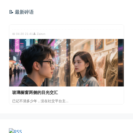
海边散步随手一拍
晚上出门散步，抬头看月亮很圆，...
📝 最新碎语
📅 04-30 21:41
👤 Zairun
玻璃橱窗两侧的目光交汇
已记不清多少年，没在社交平台主...
📅 04-30 07:47
👤 Zairun