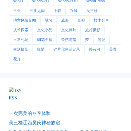
Win11
Windows7
Windows10
WordPress
三亚
三亚见闻
下载
兴城
吴三桂
地方风俗见闻
域名
威海
影视
技术分享
技术探索
文化小品
文化碎片
旅行摄影
日常札记
朝花夕拾
杂感随笔
梦
游记
生活摄影
疫情
碎片化生活记录
绥芬河
美食
今日春分
花卉
早晨外面阴天，等我在厨房把热的...
📅 03-20 06:35
👤 Zairun
RSS
一次完美的冬季体验
吴三桂辽西吴氏神秘族谱