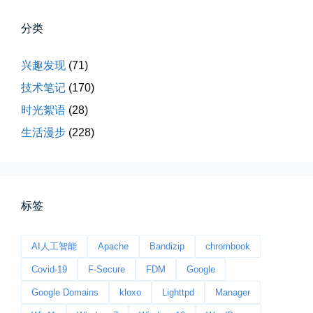
分类
兴趣发现
(71)
第一次AI视频创作手记
技术笔记
(170)
第一次用AI做视频，我把许嵩歌...
时光絮语
(28)
📅 03-31 22:37
👤 Zairun
生活漫步
(228)
标签
AI人工智能
Apache
Bandizip
chrombook
桃花乱落如红雨
Covid-19
F-Secure
FDM
Google
李贺“桃花乱落如红雨”与纳兰性...
Google Domains
kloxo
Lighttpd
Manager
📅 03-22 09:31
👤 Zairun