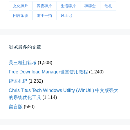
文化碎片
深夜碎片
生活碎片
碎碎念
笔札
闲言杂谈
随手一拍
风土记
浏览最多的文章
前互联网精神
吴三桂祖籍考
(1,508)
从马化腾模仿ICQ的OICQ时...
Free Download Manager设置使用教程
(1,240)
📅 04-25 21:39
👤 Zairun
碎语札记
(1,232)
Chris Titus Tech Windows Utility (WinUtil) 中文版强大
的系统优化工具
(1,114)
留言版
(580)