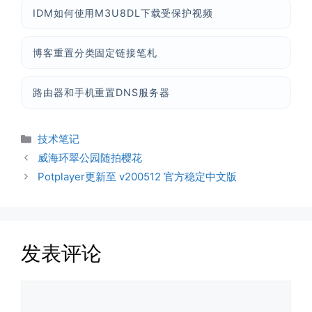
IDM如何使用M3U8DL下载受保护视频
博客重置分类固定链接笔札
路由器和手机重置DNS服务器
分
技术笔记
类
威海环翠公园随拍樱花
Potplayer更新至 v200512 官方稳定中文版
发表评论
评
论