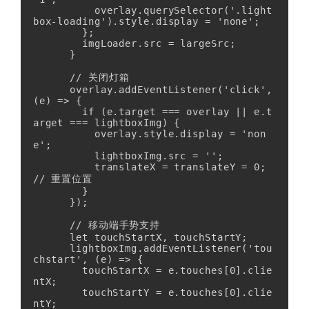
          overlay.querySelector('.light
box-loading').style.display = 'none';

        };

        imgLoader.src = largeSrc;

      }

      // 关闭灯箱

      overlay.addEventListener('click', 
(e) => {

        if (e.target === overlay || e.t
arget === lightboxImg) {

          overlay.style.display = 'non
e';

          lightboxImg.src = '';

          translateX = translateY = 0; 
// 重置位置

        }

      });

      // 移动端手势支持

      let touchStartX, touchStartY;

      lightboxImg.addEventListener('tou
chstart', (e) => {

        touchStartX = e.touches[0].clie
ntX;

        touchStartY = e.touches[0].clie
ntY;
