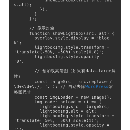
            showLightbox(this.src, thi
s.alt);

          });

        }

      });

      // 显示灯箱

      function showLightbox(src, alt) {

        overlay.style.display = 'bloc
k';

        lightboxImg.style.transform = 
'translate(-50%, -50%) scale(0.8)';

        lightboxImg.style.opacity = 
'0';

        // 预加载高清图（如果有data-large属
性）

        const largeSrc = src.replace(/-
\d+x\d+\./, '.'); // 自动去除
WordPress
缩
略图尺寸

        const imgLoader = new Image();

        imgLoader.onload = () => {

          lightboxImg.src = largeSrc;

          lightboxImg.alt = alt;

          lightboxImg.style.transform = 
'translate(-50%, -50%) scale(1)';

          lightboxImg.style.opacity = 
'1';
