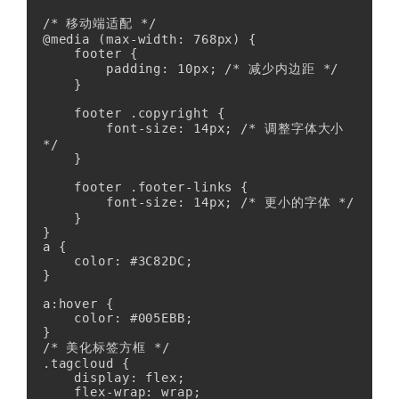
/* 移动端适配 */

@media (max-width: 768px) {

    footer {

        padding: 10px; /* 减少内边距 */

    }

    footer .copyright {

        font-size: 14px; /* 调整字体大小 
*/

    }

    footer .footer-links {

        font-size: 14px; /* 更小的字体 */

    }

}

a {

    color: #3C82DC;

}

a:hover {

    color: #005EBB;

}

/* 美化标签方框 */

.tagcloud {

    display: flex;

    flex-wrap: wrap;
