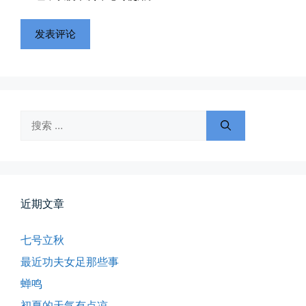
搜
索：
近期文章
七号立秋
最近功夫女足那些事
所有的等待，都是不期而遇
蝉鸣
晨风微凉，小区花香正浓。 从外...
初夏的天气有点凉