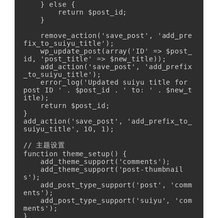
    } else {

        return $post_id;

    }

    remove_action('save_post', 'add_pre
fix_to_suiyu_title');

    wp_update_post(array('ID' => $post_
id, 'post_title' => $new_title));

    add_action('save_post', 'add_prefix
_to_suiyu_title');

    error_log('Updated suiyu title for 
post ID ' . $post_id . ' to: ' . $new_t
itle);

    return $post_id;

}

add_action('save_post', 'add_prefix_to_
suiyu_title', 10, 1);

// 主题设置

function theme_setup() {

    add_theme_support('comments');

    add_theme_support('post-thumbnail
s');

    add_post_type_support('post', 'comm
ents');

    add_post_type_support('suiyu', 'com
ments');

}
