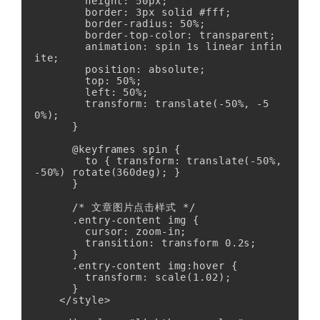
        height: 50px;

        border: 3px solid #fff;

        border-radius: 50%;

        border-top-color: transparent;

        animation: spin 1s linear infin
ite;

        position: absolute;

        top: 50%;

        left: 50%;

        transform: translate(-50%, -5
0%);

      }

      @keyframes spin {

        to { transform: translate(-50%, 
-50%) rotate(360deg); }

      }

      /* 文章图片点击样式 */

      .entry-content img {

        cursor: zoom-in;

        transition: transform 0.2s;

      }

      .entry-content img:hover {

        transform: scale(1.02);

      }

    </style>
