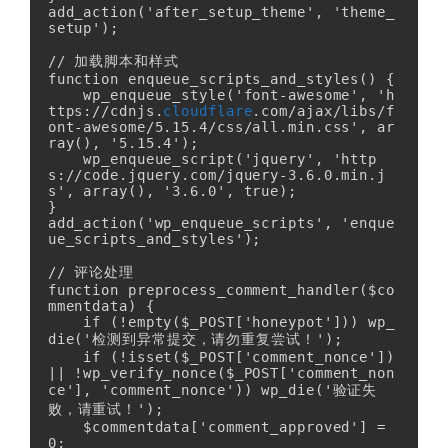
add_action('after_setup_theme', 'theme_
setup');

// 加载脚本和样式

function enqueue_scripts_and_styles() {

    wp_enqueue_style('font-awesome', 'h
ttps://cdnjs.
cloudflare
.com/ajax/libs/f
ont-awesome/5.15.4/css/all.min.css', ar
ray(), '5.15.4');

    wp_enqueue_script('jquery', 'http
s://code.jquery.com/jquery-3.6.0.min.j
s', array(), '3.6.0', true);

}

add_action('wp_enqueue_scripts', 'enque
ue_scripts_and_styles');

// 评论处理

function preprocess_comment_handler($co
mmentdata) {

    if (!empty($_POST['honeypot'])) wp_
die('检测到异常提交，请勿重复尝试！');

    if (!isset($_POST['comment_nonce']) 
|| !wp_verify_nonce($_POST['comment_non
ce'], 'comment_nonce')) wp_die('验证失
败，请重试！');

    $commentdata['comment_approved'] = 
0;
