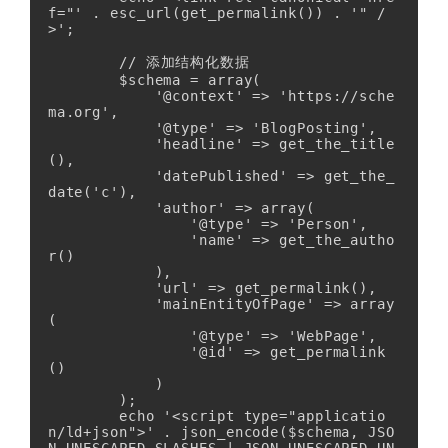
f="' . esc_url(get_permalink()) . '" /
>';

        // 添加结构化数据

        $schema = array(

            '@context' => 'https://sche
ma.org',

            '@type' => 'BlogPosting',

            'headline' => get_the_title
(),

            'datePublished' => get_the_
date('c'),

            'author' => array(

                '@type' => 'Person',

                'name' => get_the_autho
r()

            ),

            'url' => get_permalink(),

            'mainEntityOfPage' => array
(

                '@type' => 'WebPage',

                '@id' => get_permalink
()

            )

        );

        echo '<script type="applicatio
n/ld+json">' . json_encode($schema, JSO