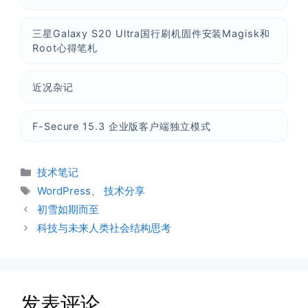
三星Galaxy S20 Ultra国行刷机固件安装Magisk和
Root心得笔札
近况杂记
F-Secure 15.3 企业版客户端独立模式
分
技术笔记
类
标
WordPress
、
技术分享
签
初雪如期而至
科技与未来人类社会结构思考
发表评论