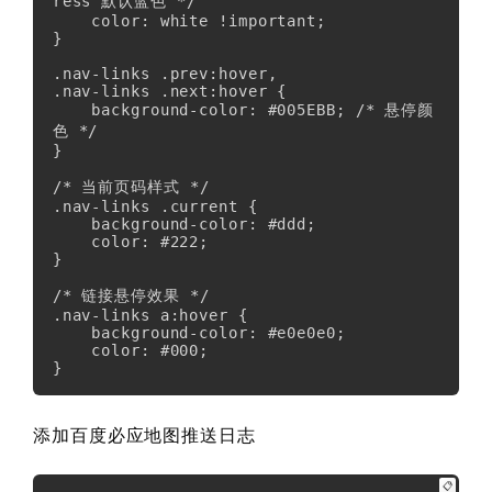
ress 默认蓝色 */

    color: white !important;

}

.nav-links .prev:hover,

.nav-links .next:hover {

    background-color: #005EBB; /* 悬停颜
色 */

}

/* 当前页码样式 */

.nav-links .current {

    background-color: #ddd;

    color: #222;

}

/* 链接悬停效果 */

.nav-links a:hover {

    background-color: #e0e0e0;

    color: #000;

}
添加百度必应地图推送日志
📋