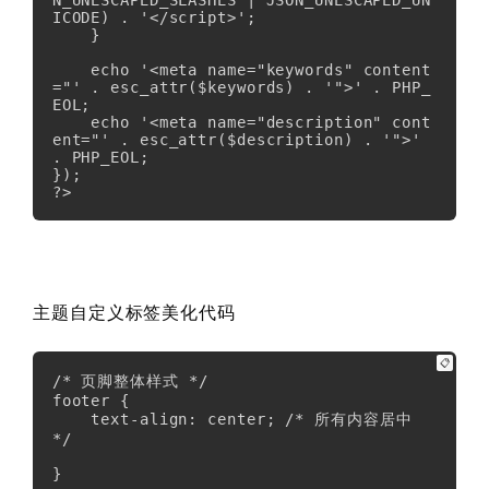
N_UNESCAPED_SLASHES | JSON_UNESCAPED_UN
ICODE) . '</script>';

    }

    echo '<meta name="keywords" content
="' . esc_attr($keywords) . '">' . PHP_
EOL;

    echo '<meta name="description" cont
ent="' . esc_attr($description) . '">' 
. PHP_EOL;

});

?>
主题自定义标签美化代码
📋
/* 页脚整体样式 */

footer {

    text-align: center; /* 所有内容居中 
*/

} 
