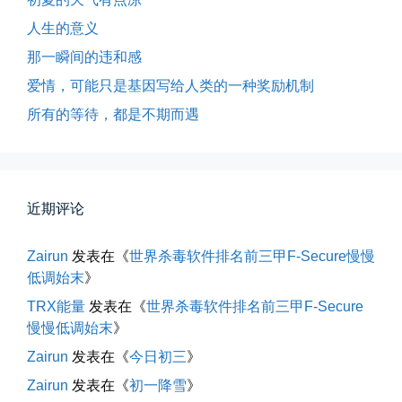
人生的意义
📅 05-04 12:35
👤 Zairun
那一瞬间的违和感
爱情，可能只是基因写给人类的一种奖励机制
所有的等待，都是不期而遇
近期评论
海边散步随手一拍
晚上出门散步，抬头看月亮很圆，...
Zairun
发表在《
世界杀毒软件排名前三甲F-Secure慢慢
低调始末
》
📅 04-30 21:41
👤 Zairun
TRX能量
发表在《
世界杀毒软件排名前三甲F-Secure
慢慢低调始末
》
Zairun
发表在《
今日初三
》
Zairun
发表在《
初一降雪
》