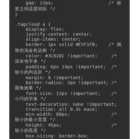
    gap: 12px;                    /* 标
签之间适度间距 */

}

.tagcloud a {

    display: flex;

    justify-content: center;

    align-items: center;

    border: 1px solid #E5F1FB;    /* 精
致的浅金色边框 */

    color: #3C82DC !important;     /* 
深灰色字体 */

    padding: 6px 14px !important;  /* 
较小的内边距 */

    margin: 0 !important;

    border-radius: 2px !important; /* 
圆角效果 */

    font-size: 13px !important;    /* 
小巧的字体 */

    text-decoration: none !important;

    transition: all 0.3s ease;

    min-width: 80px;               /* 
较小的最小宽度 */

    height: 45px;                  /* 
较小的高度 */

    box-sizing: border-box;
