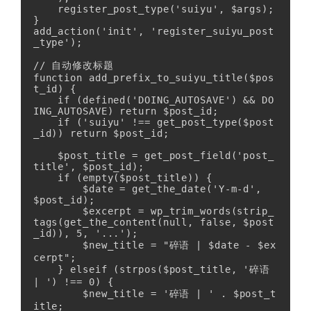
    register_post_type('suiyu', $args);

}

add_action('init', 'register_suiyu_post
_type');

// 自动修改标题

function add_prefix_to_suiyu_title($pos
t_id) {

    if (defined('DOING_AUTOSAVE') && DO
ING_AUTOSAVE) return $post_id;

    if ('suiyu' !== get_post_type($post
_id)) return $post_id;

    $post_title = get_post_field('post_
title', $post_id);

    if (empty($post_title)) {

        $date = get_the_date('Y-m-d', 
$post_id);

        $excerpt = wp_trim_words(strip_
tags(get_the_content(null, false, $post
_id)), 5, '...');

        $new_title = "碎语 | $date - $ex
cerpt";

    } elseif (strpos($post_title, '碎语 
| ') !== 0) {

        $new_title = '碎语 | ' . $post_t
itle;
