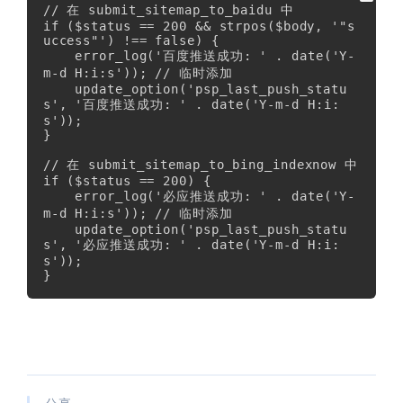
// 在 submit_sitemap_to_baidu 中

if ($status == 200 && strpos($body, '"s
uccess"') !== false) {

    error_log('百度推送成功: ' . date('Y-
m-d H:i:s')); // 临时添加

    update_option('psp_last_push_statu
s', '百度推送成功: ' . date('Y-m-d H:i:
s'));

}

// 在 submit_sitemap_to_bing_indexnow 中

if ($status == 200) {

    error_log('必应推送成功: ' . date('Y-
m-d H:i:s')); // 临时添加

    update_option('psp_last_push_statu
s', '必应推送成功: ' . date('Y-m-d H:i:
s'));

}