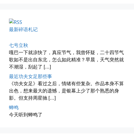
最新碎语札记
海林街头
七号立秋
嘎巴一下就凉快了，真应节气，我曾怀疑，二十四节气
黑龙江的空气质量出乎意料地好，...
歌如不是出自东北，怎么如此精准？早晨，天气突然就
不潮湿，刮起了 […]
📅 04-27 19:30
👤 Zairun
最近功夫女足那些事
《功夫女足》看过之后，情绪有些复杂。作品本身不算
出色，想来最大的遗憾，是银幕上少了那个熟悉的身
影。但支持周星驰 […]
蝉鸣
今天听到蝉鸣了
前互联网精神