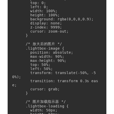
        top: 0;

        left: 0;

        width: 100%;

        height: 100%;

        background: rgba(0,0,0,0.9);

        display: none;

        z-index: 9999;

        cursor: zoom-out;

      }

      /* 放大后的图片 */

      .lightbox-image {

        position: absolute;

        max-width: 90%;

        max-height: 90%;

        top: 50%;

        left: 50%;

        transform: translate(-50%, -5
0%);

        transition: transform 0.3s eas
e;

        cursor: grab;

      }

      /* 图片加载指示器 */

      .lightbox-loading {

        width: 50px;
