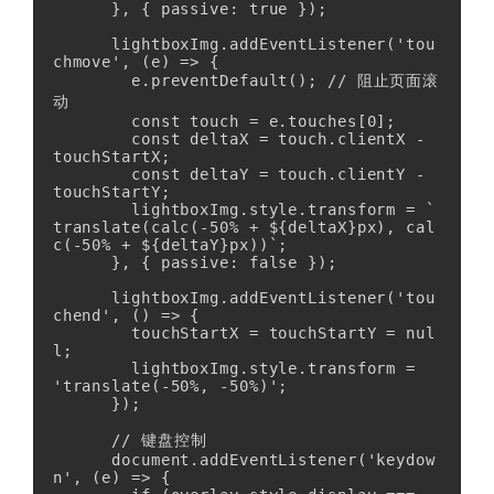
      }, { passive: true });

      lightboxImg.addEventListener('tou
chmove', (e) => {

        e.preventDefault(); // 阻止页面滚
动

        const touch = e.touches[0];

        const deltaX = touch.clientX - 
touchStartX;

        const deltaY = touch.clientY - 
touchStartY;

        lightboxImg.style.transform = `
translate(calc(-50% + ${deltaX}px), cal
c(-50% + ${deltaY}px))`;

      }, { passive: false });

      lightboxImg.addEventListener('tou
chend', () => {

        touchStartX = touchStartY = nul
l;

        lightboxImg.style.transform = 
'translate(-50%, -50%)';

      });

      // 键盘控制

      document.addEventListener('keydow
n', (e) => {
