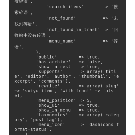
看碎语',

            'search_items'       => '搜
索碎语',

            'not_found'          => '未
找到碎语',

            'not_found_in_trash' => '回
收站中没有碎语',

            'menu_name'          => '碎
语',

        ),

        'public'        => true,

        'has_archive'   => false,

        'show_in_rest'  => true,

        'supports'      => array('titl
e', 'editor', 'author', 'thumbnail', 'e
xcerpt', 'comments'),

        'rewrite'       => array('slug' 
=> 'suiyu-item', 'with_front' => fals
e),

        'menu_position' => 5,

        'show_ui'       => true,

        'show_in_menu'  => true,

        'taxonomies'    => array('categ
ory', 'post_tag'),

        'menu_icon'     => 'dashicons-f
ormat-status',

    );
