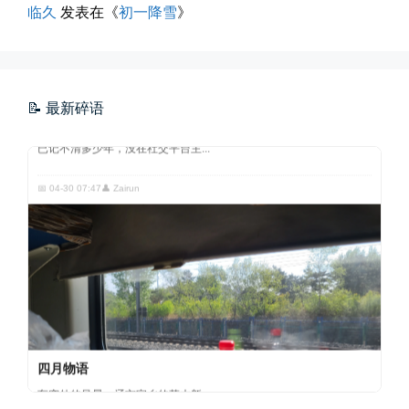
临久
发表在《
初一降雪
》
玻璃橱窗两侧的目光交汇
已记不清多少年，没在社交平台主...
📝 最新碎语
📅 04-30 07:47
👤 Zairun
四月物语
车窗外的风景，辽宁家乡的草木新...
📅 04-29 20:49
👤 Zairun