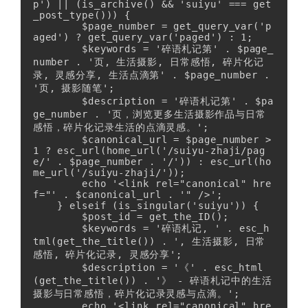
p') || (is_archive() && 'suiyu' === get
_post_type())) {

        $page_number = get_query_var('p
aged') ? get_query_var('paged') : 1;

        $keywords = '碎语札记第' . $page_
number . '页, 生活摄影, 日常感悟, 碎片化记
录, 灵感分享, 生活点滴第' . $page_number . 
'页, 摄影随笔';

        $description = '碎语札记第' . $pa
ge_number . '页，浏览更多生活摄影作品与日常
感悟，碎片化记录生活的点滴灵感。';

        $canonical_url = $page_number > 
1 ? esc_url(home_url('/suiyu-zhaji/pag
e/' . $page_number . '/')) : esc_url(ho
me_url('/suiyu-zhaji/'));

        echo '<link rel="canonical" hre
f="' . $canonical_url . '" />';

    } elseif (is_singular('suiyu')) {

        $post_id = get_the_ID();

        $keywords = '碎语札记, ' . esc_h
tml(get_the_title()) . ', 生活摄影, 日常
感悟, 碎片化记录, 灵感分享';

        $description = '《' . esc_html
(get_the_title()) . '》 - 碎语札记中的生活
摄影与日常感悟，碎片化记录灵感与点滴。';

        echo '<link rel="canonical" hre