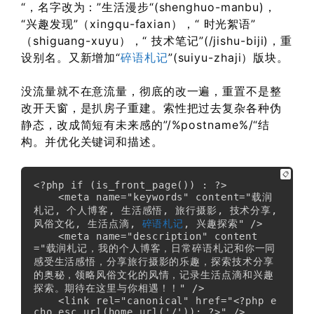
“，名字改为：”生活漫步“(shenghuo-manbu)，
“兴趣发现”（xingqu-faxian），“ 时光絮语”
（shiguang-xuyu），“ 技术笔记”(/jishu-biji)，重
设别名。又新增加“
碎语札记
”(suiyu-zhaji）版块。
没流量就不在意流量，彻底的改一遍，重置不是整
改开天窗，是扒房子重建。索性把过去复杂各种伪
静态，改成简短有未来感的”/%postname%/“结
构。并优化关键词和描述。
📋
<?php if (is_front_page()) : ?>

    <meta name="keywords" content="载润
札记, 个人博客, 生活感悟, 旅行摄影, 技术分享, 
风俗文化, 生活点滴, 
碎语札记
, 兴趣探索" />

    <meta name="description" content
="载润札记，我的个人博客，日常碎语札记和你一同
感受生活感悟，分享旅行摄影的乐趣，探索技术分享
的奥秘，领略风俗文化的风情，记录生活点滴和兴趣
探索。期待在这里与你相遇！！" />

    <link rel="canonical" href="<?php e
cho esc_url(home_url('/')); ?>" />
