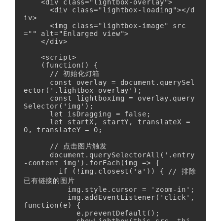
    <div class="lightbox-overlay">

      <div class="lightbox-loading"></d
iv>

      <img class="lightbox-image" src
="" alt="Enlarged view">

    </div>

    <script>

    (function() {

      // 初始化灯箱

      const overlay = document.querySel
ector('.lightbox-overlay');

      const lightboxImg = overlay.query
Selector('img');

      let isDragging = false;

      let startX, startY, translateX = 
0, translateY = 0;

      // 点击图片触发

      document.querySelectorAll('.entry
-content img').forEach(img => {

        if (!img.closest('a')) { // 排除
已有链接的图片

          img.style.cursor = 'zoom-in';

          img.addEventListener('click', 
function(e) {

            e.preventDefault();
