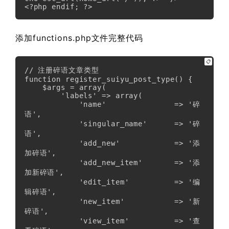
<?php endif; ?>
添加functions.php文件完整代码
📋
// 注册碎语文章类型

function register_suiyu_post_type() {

    $args = array(

        'labels' => array(

            'name'               => '碎
语',

            'singular_name'      => '碎
语',

            'add_new'            => '添
加碎语',

            'add_new_item'       => '添
加新碎语',

            'edit_item'          => '编
辑碎语',

            'new_item'           => '新
碎语',

            'view_item'          => '查