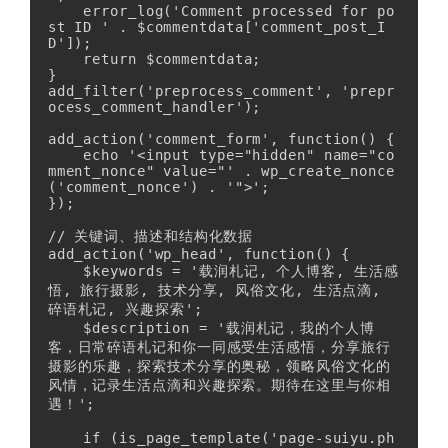
    error_log('Comment processed for po
st ID ' . $commentdata['comment_post_I
D']);

    return $commentdata;

}

add_filter('preprocess_comment', 'prepr
ocess_comment_handler');

add_action('comment_form', function() {

    echo '<input type="hidden" name="co
mment_nonce" value="' . wp_create_nonce
('comment_nonce') . '">';

});

// 关键词、描述和结构化数据

add_action('wp_head', function() {

    $keywords = '载润札记, 个人博客, 生活感
悟, 旅行摄影, 技术分享, 风俗文化, 生活点滴, 
碎语札记, 兴趣探索';

    $description = '载润札记，我的个人博
客，日常碎语札记和你一同感受生活感悟，分享旅行
摄影的乐趣，探索技术分享的奥秘，领略风俗文化的
风情，记录生活点滴和兴趣探索。期待在这里与你相
遇！';

    if (is_page_template('page-suiyu.ph