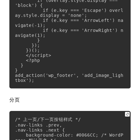
        if (overlay.style.display === 
'block') {

          if (e.key === 'Escape') overl
ay.style.display = 'none';

          if (e.key === 'ArrowLeft') na
vigate(-1);

          if (e.key === 'ArrowRight') n
avigate(1);

        }

      });

    })();

    </script>

    <?php

  }

}

add_action('wp_footer', 'add_image_ligh
tbox');
分页
📋
/* 上一页/下一页按钮样式 */

.nav-links .prev,

.nav-links .next {

    background-color: #0066CC; /* WordP