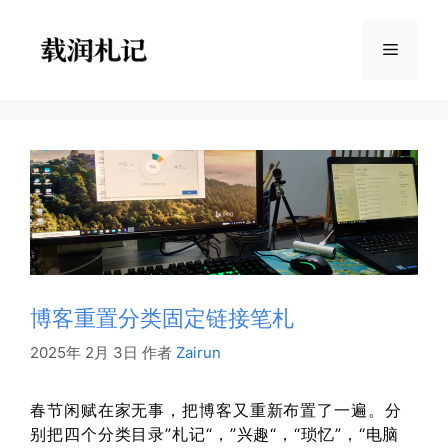
跳
至
菜
内
容
单
博客重置分类固定链接笔札
2025年 2月 3日
作者
Zairun
春节闲赋在家无事，把博客又重新布置了一遍。分
别把四个分类目录”札记“，”兴趣“，“琐忆”，“电脑