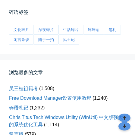
从马化腾模仿ICQ的OICQ时...
碎语标签
📅 04-25 21:39
👤 Zairun
文化碎片
深夜碎片
生活碎片
碎碎念
笔札
闲言杂谈
随手一拍
风土记
浏览最多的文章
落雪音乐下载最稳定音乐源
落雪音乐下载，最稳定音乐源（推...
吴三桂祖籍考
(1,508)
📅 04-10 17:19
👤 Zairun
Free Download Manager设置使用教程
(1,240)
碎语札记
(1,232)
Chris Titus Tech Windows Utility (WinUtil) 中文版强大
的系统优化工具
(1,114)
留言版
(579)